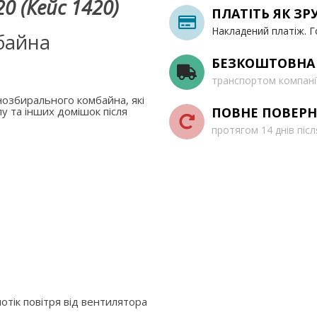
0 (Кейс 1420)
ПЛАТІТЬ ЯК ЗР
Накладений платіж. Г
байна
БЕЗКОШТОВНА
транспортом компані
озбирального комбайна, які
ПОВНЕ ПОВЕРН
у та інших домішок після
протягом 14 днів піс
отік повітря від вентилятора