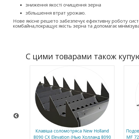
зниження якості очищення зерна
збільшення втрат урожаю.
Нове якісне решето забезпечує ефективну роботу си
комбайна,покращує якість зерна та допомагає мінімізува
C цими товарами також купу
60 CX
Клавіша соломотряса New Holland
Подовжу
8090 CX Elevation (Нью Холланд 8090
MF 7278