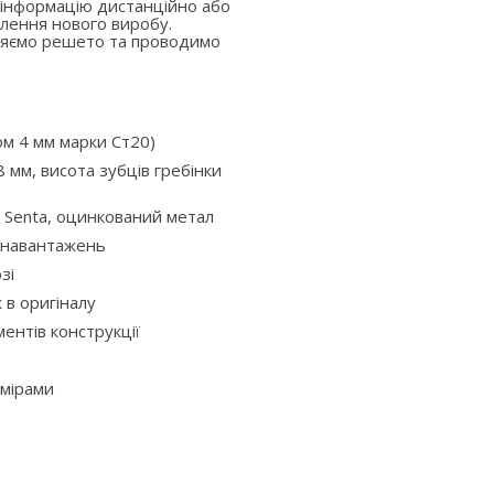
 інформацію дистанційно або
лення нового виробу.
вляємо решето та проводимо
ом 4 мм марки Ст20)
 мм, висота зубців гребінки
 Senta, оцинкований метал
х навантажень
зі
ж в оригіналу
ентів конструкції
змірами