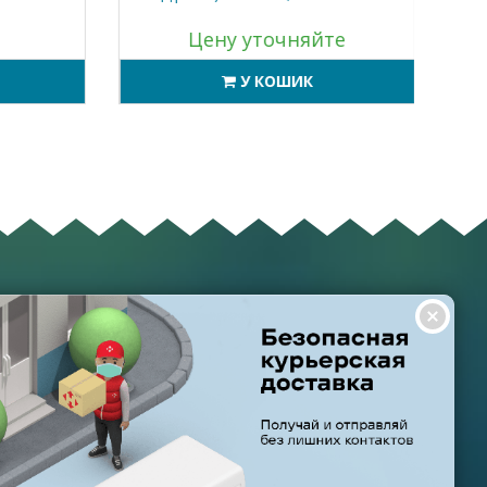
Цену уточняйте
У КОШИК
ГРАФІК РОБОТИ
ТА І ДОСТАВКА
НАС
Пн-Пт: з 8:00 до 21:00
НТІЯ ТА ПОВЕРНЕННЯ
Субота: з 9:00 до 20:00
О ЗАДАВАНІ ПИТАННЯ
Неділя: з 10:00 до 19:00
И ВИКОРИСТАННЯ САЙТУ
НСІЇ
Створено
OPENCART