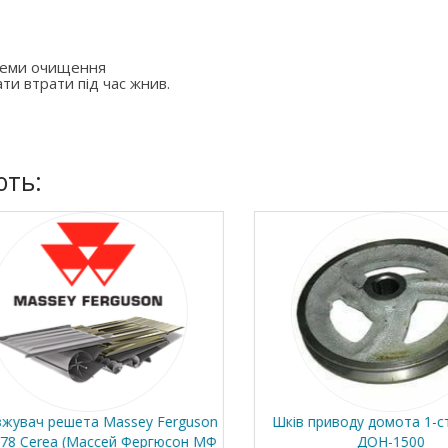
стеми очищення
ти втрати під час жнив.
ють:
вач решета Massey Ferguson
Шків приводу домота 1-ст
 Cerea (Массей Фергюсон МФ
ДОН-1500