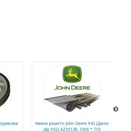
румкова
Нижнє решето John Deere 942 (Джон
Ни
Дір 942) AZ10138, 1006 * 710