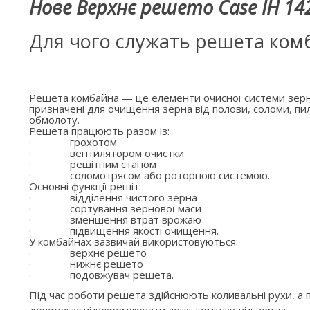
Нове Верхнє решето Case IH 142
Для чого служать решета ком
Решета комбайна — це елементи очисної системи зерн
призначені для очищення зерна від полови, соломи, пил
обмолоту.
Решета працюють разом із:
·
грохотом
·
вентилятором очистки
·
решітним станом
·
соломотрясом або роторною системою.
Основні функції решіт:
·
відділення чистого зерна
·
сортування зернової маси
·
зменшення втрат врожаю
·
підвищення якості очищення.
У комбайнах зазвичай використовуються:
·
верхнє решето
·
нижнє решето
·
подовжувач решета.
Під час роботи решета здійснюють коливальні рухи, а п