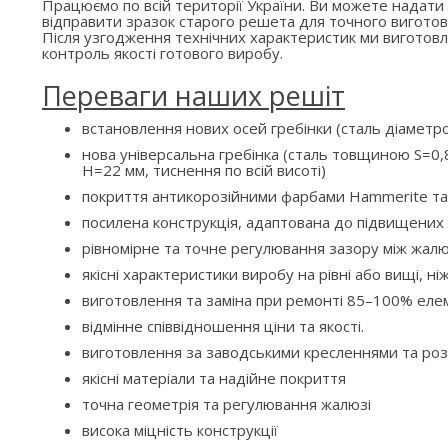
Працюємо по всій території України. Ви можете надати
відправити зразок старого решета для точного виготов
Після узгодження технічних характеристик ми вигото
контроль якості готового виробу.
Переваги наших решіт
встановлення нових осей гребінки (сталь діаметр
нова універсальна гребінка (сталь товщиною S=0,8
H=22 мм, тиснення по всій висоті)
покриття антикорозійними фарбами Hammerite та
посилена конструкція, адаптована до підвищени
рівномірне та точне регулювання зазору між жалю
якісні характеристики виробу на рівні або вищі, ні
виготовлення та заміна при ремонті 85–100% елем
відмінне співвідношення ціни та якості.
виготовлення за заводськими кресленнями та ро
якісні матеріали та надійне покриття
точна геометрія та регулювання жалюзі
висока міцність конструкції