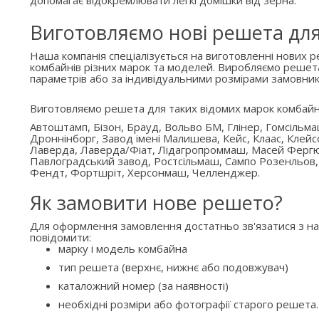
допомагає відокремлювати легкі домішки від зерна.
Виготовляємо нові решета дл
Наша компанія спеціалізується на виготовленні нових 
комбайнів різних марок та моделей. Виробляємо решет
параметрів або за індивідуальними розмірами замовник
Виготовляємо решета для таких відомих марок комбайн
Автоштамп, Бізон, Брауд, Вольво БМ, Глінер, Гомсільм
Дроннінборг, Завод імені Малишева, Кейс, Клаас, Клейс
Лаверда, Лаверда/Фіат, Лідагропроммаш, Масей Ферг
Павлоградський завод, Ростсільмаш, Сампо Розенльов,
Фендт, Фортшріт, Херсонмаш, Челленджер.
Як замовити нове решето?
Для оформлення замовлення достатньо зв'язатися з н
повідомити:
марку і модель комбайна
тип решета (верхнє, нижнє або подовжувач)
каталожний номер (за наявності)
необхідні розміри або фотографії старого решета.