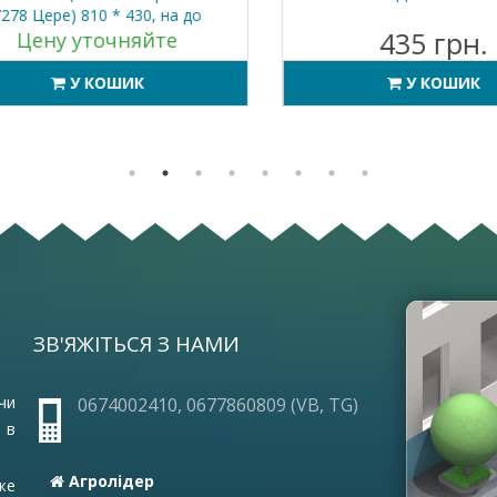
8 Цере) 810 * 430, на до
435 грн.
Цену уточняйте
У КОШИК
У КОШИК
ЗВ'ЯЖІТЬСЯ З НАМИ
ОПЛА
ПРО 
ГАРА
чи
0674002410, 0677860809 (VB, TG)
ЧАСТ
 в
УМОВ
ВАКА
Агролідер
же