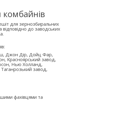
я комбайнів
решіт для зернозбиральних
а відповідно до заводських
а.
ів:
аш, Джон Дір, Дойц Фар,
он, Красноярський завод,
юсон, Нью Холланд,
 Таганрозький завод,
ашими фахівцями та