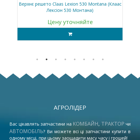
Верхнє решето Claas Lexion 530 Montana (Клаас
Ве
Лексіон 530 Монтана)
Цену уточняйте
АГРОЛІДЕР
КОМБАЙН
ТРАКТОР
Вас цікавлять запчастини на
,
чи
АВТОМОБІЛЬ
? Ви можете всі ці запчастини купити в
одному місці, при цьому заощадити масу часу і грошей!