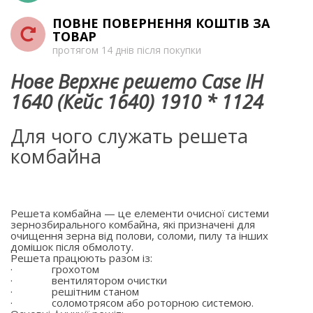
ПОВНЕ ПОВЕРНЕННЯ КОШТІВ ЗА
ТОВАР
протягом 14 днів після покупки
Нове Верхнє решето Case IH
1640 (Кейс 1640) 1910 * 1124
Для чого служать решета
комбайна
Решета комбайна — це елементи очисної системи
зернозбирального комбайна, які призначені для
очищення зерна від полови, соломи, пилу та інших
домішок після обмолоту.
Решета працюють разом із:
·
грохотом
·
вентилятором очистки
·
решітним станом
·
соломотрясом або роторною системою.