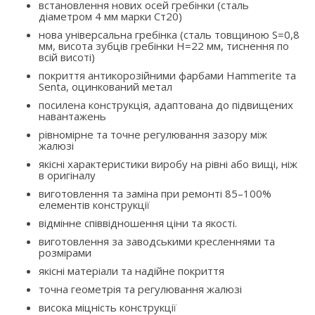
встановлення нових осей гребінки (сталь
діаметром 4 мм марки Ст20)
нова універсальна гребінка (сталь товщиною S=0,8
мм, висота зубців гребінки H=22 мм, тиснення по
всій висоті)
покриття антикорозійними фарбами Hammerite та
Senta, оцинкований метал
посилена конструкція, адаптована до підвищених
навантажень
рівномірне та точне регулювання зазору між
жалюзі
якісні характеристики виробу на рівні або вищі, ніж
в оригіналу
виготовлення та заміна при ремонті 85–100%
елементів конструкції
відмінне співвідношення ціни та якості.
виготовлення за заводськими кресленнями та
розмірами
якісні матеріали та надійне покриття
точна геометрія та регулювання жалюзі
висока міцність конструкції