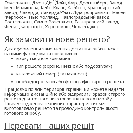
Гомсільмаш, Джон Дір, Дойц Фар, Дроннінборг, Завод
імені Малишева, Кейс, Клаас, Клейсон, Красноярський
завод, Лаверда, Лаверда/Фіат, Лідагропроммаш, Масей
Фергюсон, Нью Холланд, Павлоградський завод,
Ростсільмаш, Сампо Розенльов, Таганрозький завод,
Фендт, Фортшріт, Херсонмаш, Челленджер.
Як замовити нове решето?
Для оформлення замовлення достатньо зв'язатися з
нашими фахівцями та повідомити:
марку і модель комбайна
тип решета (верхнє, нижнє або подовжувач)
каталожний номер (за наявності)
необхідні розміри або фотографії старого решета.
Працюємо по всій території України. Ви можете надати
інформацію дистанційно або відправити зразок старого
решета для точного виготовлення нового виробу.
Після узгодження технічних характеристик ми
виготовляємо решето та проводимо контроль якості
готового виробу.
Переваги наших решіт