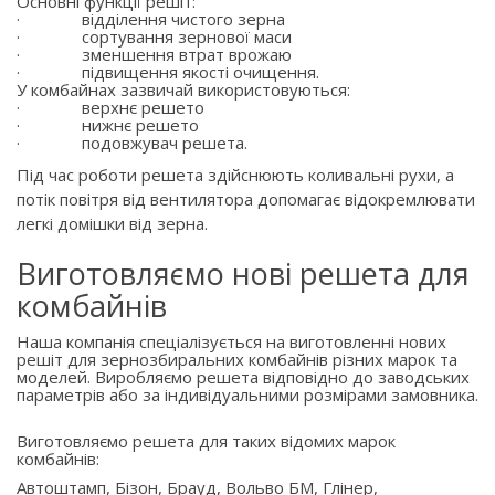
Основні функції решіт:
·
відділення чистого зерна
·
сортування зернової маси
·
зменшення втрат врожаю
·
підвищення якості очищення.
У комбайнах зазвичай використовуються:
·
верхнє решето
·
нижнє решето
·
подовжувач решета.
Під час роботи решета здійснюють коливальні рухи, а
потік повітря від вентилятора допомагає відокремлювати
легкі домішки від зерна.
Виготовляємо нові решета для
комбайнів
Наша компанія спеціалізується на виготовленні нових
решіт для зернозбиральних комбайнів різних марок та
моделей. Виробляємо решета відповідно до заводських
параметрів або за індивідуальними розмірами замовника.
Виготовляємо решета для таких відомих марок
комбайнів:
Автоштамп, Бізон, Брауд, Вольво БМ, Глінер,