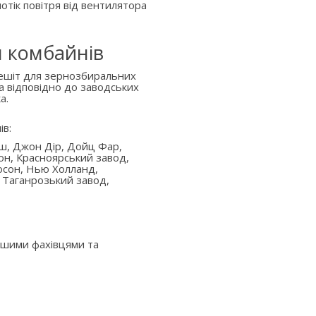
отік повітря від вентилятора
я комбайнів
решіт для зернозбиральних
а відповідно до заводських
а.
ів:
аш, Джон Дір, Дойц Фар,
он, Красноярський завод,
юсон, Нью Холланд,
 Таганрозький завод,
ашими фахівцями та