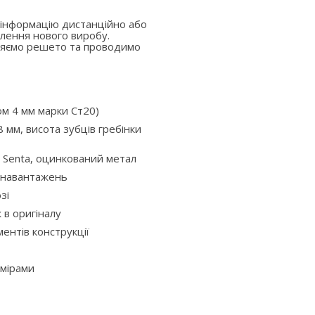
 інформацію дистанційно або
лення нового виробу.
вляємо решето та проводимо
ом 4 мм марки Ст20)
 мм, висота зубців гребінки
 Senta, оцинкований метал
х навантажень
зі
ж в оригіналу
ентів конструкції
змірами