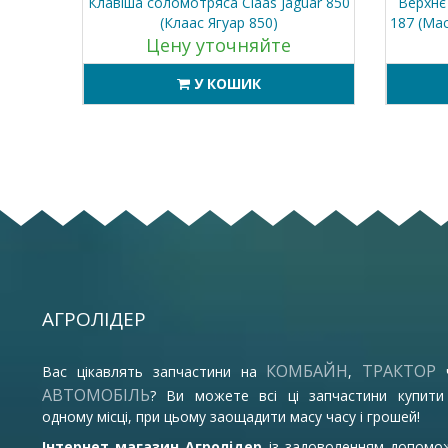
 8500
Клавіша соломотряса Claas Jaguar 850
Верхнє
 1250
(Клаас Ягуар 850)
187 (Ма
Цену уточняйте
У КОШИК
АГРОЛІДЕР
КОМБАЙН
ТРАКТОР
Вас цікавлять запчастини на
,
АВТОМОБІЛЬ
? Ви можете всі ці запчастини купити
одному місці, при цьому заощадити масу часу і грошей!
Інтернет магазин Агролідер
із задоволенням допомо