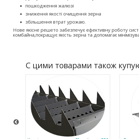
пошкодження жалюзі
зниження якості очищення зерна
збільшення втрат урожаю.
Нове якісне решето забезпечує ефективну роботу си
комбайна,покращує якість зерна та допомагає мінімізува
C цими товарами також купу