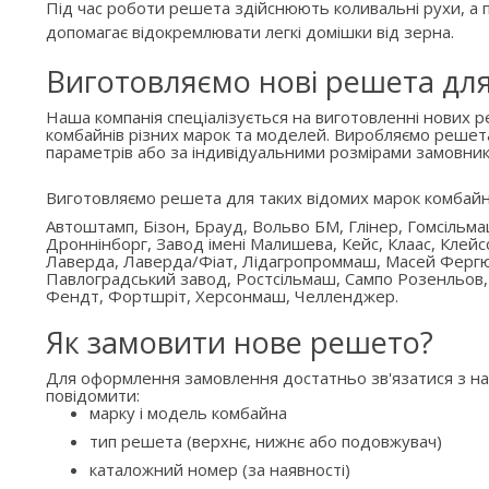
Під час роботи решета здійснюють коливальні рухи, а п
допомагає відокремлювати легкі домішки від зерна.
Виготовляємо нові решета дл
Наша компанія спеціалізується на виготовленні нових 
комбайнів різних марок та моделей. Виробляємо решет
параметрів або за індивідуальними розмірами замовник
Виготовляємо решета для таких відомих марок комбайн
Автоштамп, Бізон, Брауд, Вольво БМ, Глінер, Гомсільм
Дроннінборг, Завод імені Малишева, Кейс, Клаас, Клейс
Лаверда, Лаверда/Фіат, Лідагропроммаш, Масей Ферг
Павлоградський завод, Ростсільмаш, Сампо Розенльов,
Фендт, Фортшріт, Херсонмаш, Челленджер.
Як замовити нове решето?
Для оформлення замовлення достатньо зв'язатися з н
повідомити:
марку і модель комбайна
тип решета (верхнє, нижнє або подовжувач)
каталожний номер (за наявності)