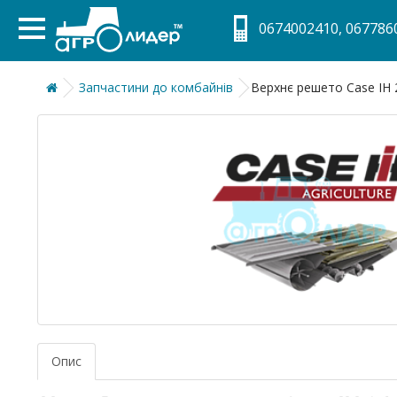
0674002410, 0677860
Запчастини до комбайнів
Верхнє решето Case IH 2
Опис