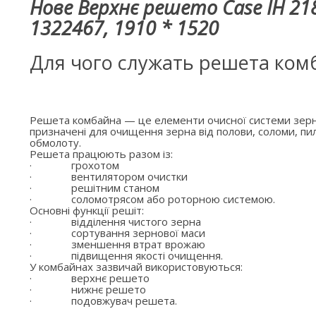
Нове Верхнє решето Case IH 218
1322467, 1910 * 1520
Для чого служать решета ком
Решета комбайна — це елементи очисної системи зерн
призначені для очищення зерна від полови, соломи, пил
обмолоту.
Решета працюють разом із:
·
грохотом
·
вентилятором очистки
·
решітним станом
·
соломотрясом або роторною системою.
Основні функції решіт:
·
відділення чистого зерна
·
сортування зернової маси
·
зменшення втрат врожаю
·
підвищення якості очищення.
У комбайнах зазвичай використовуються:
·
верхнє решето
·
нижнє решето
·
подовжувач решета.