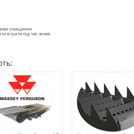
стеми очищення
ти втрати під час жнив.
ють: