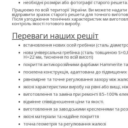
необхідні розміри або фотографії старого решета.
Працюємо по всій території України. Ви можете надати
відправити зразок старого решета для точного виготов
Після узгодження технічних характеристик ми вигото
контроль якості готового виробу.
Переваги наших решіт
встановлення нових осей гребінки (сталь діаметр
нова універсальна гребінка (сталь товщиною S=0,8
H=22 мм, тиснення по всій висоті)
покриття антикорозійними фарбами Hammerite та
посилена конструкція, адаптована до підвищени
рівномірне та точне регулювання зазору між жалю
якісні характеристики виробу на рівні або вищі, ні
виготовлення та заміна при ремонті 85–100% елем
відмінне співвідношення ціни та якості.
виготовлення за заводськими кресленнями та ро
якісні матеріали та надійне покриття
точна геометрія та регулювання жалюзі