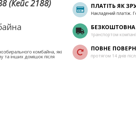
8 (Кейс 2188)
ПЛАТІТЬ ЯК ЗР
Накладений платіж. Г
байна
БЕЗКОШТОВНА
транспортом компані
ПОВНЕ ПОВЕРН
озбирального комбайна, які
протягом 14 днів піс
у та інших домішок після