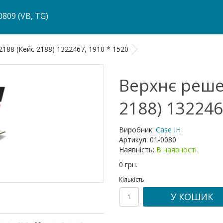
809 (VB, TG)
188 (Кейс 2188) 1322467, 1910 * 1520
Верхнє решет
2188) 132246
Виробник:
Case IH
Артикул:
01-0080
Наявність:
В наявності
0 грн.
Кількість
У КОШИК