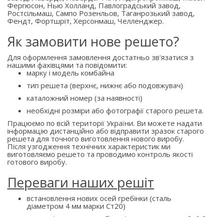
Фергюсон, Нью Холланд, Павлоградський завод,
Ростсільмаш, Сампо Розенльов, Таганрозький завод,
Фендт, Фортшріт, Херсонмаш, Челленджер.
Як замовити нове решето?
Для оформлення замовлення достатньо зв'язатися з
нашими фахівцями та повідомити:
марку і модель комбайна
тип решета (верхнє, нижнє або подовжувач)
каталожний номер (за наявності)
необхідні розміри або фотографії старого решета.
Працюємо по всій території України. Ви можете надати
інформацію дистанційно або відправити зразок старого
решета для точного виготовлення нового виробу.
Після узгодження технічних характеристик ми
виготовляємо решето та проводимо контроль якості
готового виробу.
Переваги наших решіт
встановлення нових осей гребінки (сталь
діаметром 4 мм марки Ст20)