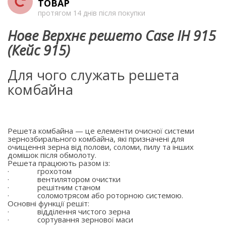
ТОВАР
протягом 14 днів після покупки
Нове Верхнє решето Case IH 915
(Кейс 915)
Для чого служать решета
комбайна
Решета комбайна — це елементи очисної системи
зернозбирального комбайна, які призначені для
очищення зерна від полови, соломи, пилу та інших
домішок після обмолоту.
Решета працюють разом із:
·
грохотом
·
вентилятором очистки
·
решітним станом
·
соломотрясом або роторною системою.
Основні функції решіт:
·
відділення чистого зерна
·
сортування зернової маси