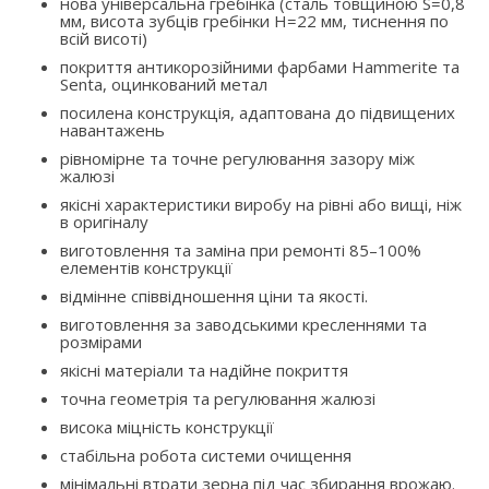
нова універсальна гребінка (сталь товщиною S=0,8
мм, висота зубців гребінки H=22 мм, тиснення по
всій висоті)
покриття антикорозійними фарбами Hammerite та
Senta, оцинкований метал
посилена конструкція, адаптована до підвищених
навантажень
рівномірне та точне регулювання зазору між
жалюзі
якісні характеристики виробу на рівні або вищі, ніж
в оригіналу
виготовлення та заміна при ремонті 85–100%
елементів конструкції
відмінне співвідношення ціни та якості.
виготовлення за заводськими кресленнями та
розмірами
якісні матеріали та надійне покриття
точна геометрія та регулювання жалюзі
висока міцність конструкції
стабільна робота системи очищення
мінімальні втрати зерна під час збирання врожаю.