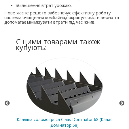
збільшення втрат урожаю.
Нове якісне решето забезпечує ефективну роботу
системи очищення комбайна,покращує якість зерна та
допомагає мінімізувати втрати під час жнив.
C цими товарами також
купують:
ссей
Клавіша соломотряса Claas Dominator 68 (Клаас
Вер
Домінатор 68)