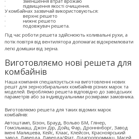
·
зменшення втрат врожаю
·
підвищення якості очищення.
У комбайнах зазвичай використовуються:
·
верхнє решето
·
нижнє решето
·
подовжувач решета.
Під час роботи решета здійснюють коливальні рухи, а
потік повітря від вентилятора допомагає відокремлювати
легкі домішки від зерна.
Виготовляємо нові решета для
комбайнів
Наша компанія спеціалізується на виготовленні нових
решіт для зернозбиральних комбайнів різних марок та
моделей. Виробляємо решета відповідно до заводських
параметрів або за індивідуальними розмірами замовника.
Виготовляємо решета для таких відомих марок
комбайнів:
Автоштамп, Бізон, Брауд, Вольво БМ, Глінер,
Гомсільмаш, Джон Дір, Дойц Фар, Дроннінборг, Завод
імені Малишева, Кейс, Клаас, Клейсон, Красноярський
завод, Лаверда, Лаверда/Фіат, Лідагропроммаш, Масей