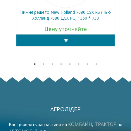
он
Нижнє решето New Holland 7080 CSX RS (Нью
Ве
Холланд 7080 ЦСХ РС) 1350 * 730
Цену уточняйте
АГРОЛІДЕР
КОМБАЙН
ТРАКТОР
Вас цікавлять запчастини на
,
чи