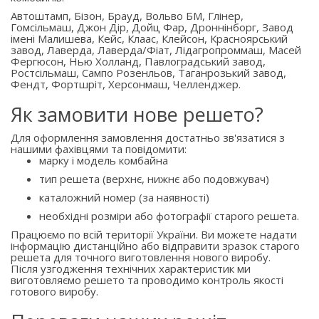
Автоштамп, Бізон, Брауд, Вольво БМ, Глінер,
Гомсільмаш, Джон Дір, Дойц Фар, Дроннінборг, Завод
імені Малишева, Кейс, Клаас, Клейсон, Красноярський
завод, Лаверда, Лаверда/Фіат, Лідагропроммаш, Масей
Фергюсон, Нью Холланд, Павлоградський завод,
Ростсільмаш, Сампо Розенльов, Таганрозький завод,
Фендт, Фортшріт, Херсонмаш, Челленджер.
Як замовити нове решето?
Для оформлення замовлення достатньо зв'язатися з
нашими фахівцями та повідомити:
марку і модель комбайна
тип решета (верхнє, нижнє або подовжувач)
каталожний номер (за наявності)
необхідні розміри або фотографії старого решета.
Працюємо по всій території України. Ви можете надати
інформацію дистанційно або відправити зразок старого
решета для точного виготовлення нового виробу.
Після узгодження технічних характеристик ми
виготовляємо решето та проводимо контроль якості
готового виробу.