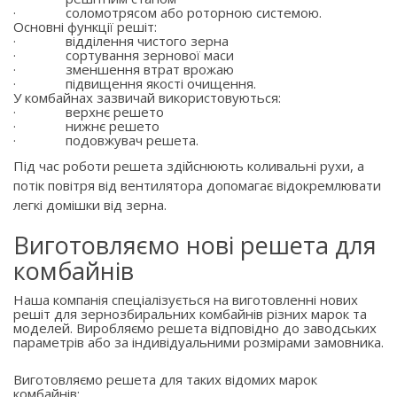
·
соломотрясом або роторною системою.
Основні функції решіт:
·
відділення чистого зерна
·
сортування зернової маси
·
зменшення втрат врожаю
·
підвищення якості очищення.
У комбайнах зазвичай використовуються:
·
верхнє решето
·
нижнє решето
·
подовжувач решета.
Під час роботи решета здійснюють коливальні рухи, а
потік повітря від вентилятора допомагає відокремлювати
легкі домішки від зерна.
Виготовляємо нові решета для
комбайнів
Наша компанія спеціалізується на виготовленні нових
решіт для зернозбиральних комбайнів різних марок та
моделей. Виробляємо решета відповідно до заводських
параметрів або за індивідуальними розмірами замовника.
Виготовляємо решета для таких відомих марок
комбайнів: