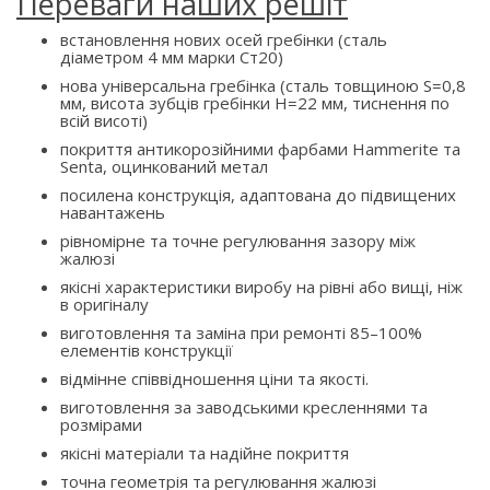
Переваги наших решіт
встановлення нових осей гребінки (сталь
діаметром 4 мм марки Ст20)
нова універсальна гребінка (сталь товщиною S=0,8
мм, висота зубців гребінки H=22 мм, тиснення по
всій висоті)
покриття антикорозійними фарбами Hammerite та
Senta, оцинкований метал
посилена конструкція, адаптована до підвищених
навантажень
рівномірне та точне регулювання зазору між
жалюзі
якісні характеристики виробу на рівні або вищі, ніж
в оригіналу
виготовлення та заміна при ремонті 85–100%
елементів конструкції
відмінне співвідношення ціни та якості.
виготовлення за заводськими кресленнями та
розмірами
якісні матеріали та надійне покриття
точна геометрія та регулювання жалюзі