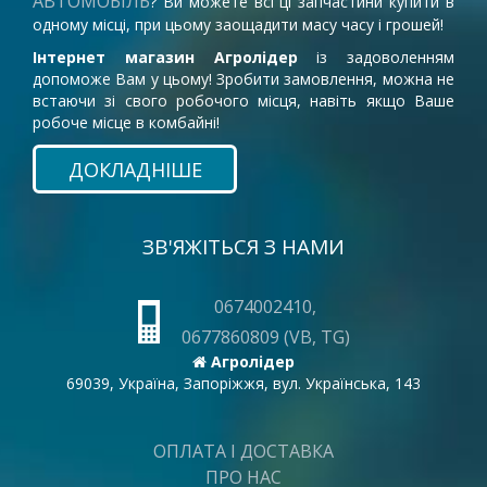
АВТОМОБІЛЬ
? Ви можете всі ці запчастини купити в
одному місці, при цьому заощадити масу часу і грошей!
Інтернет магазин Агролідер
із задоволенням
допоможе Вам у цьому! Зробити замовлення, можна не
встаючи зі свого робочого місця, навіть якщо Ваше
робоче місце в комбайні!
ДОКЛАДНІШЕ
ЗВ'ЯЖІТЬСЯ З НАМИ
0674002410,
0677860809 (VB, TG)
Агролідер
69039, Україна, Запоріжжя, вул. Українська, 143
ОПЛАТА І ДОСТАВКА
ПРО НАС