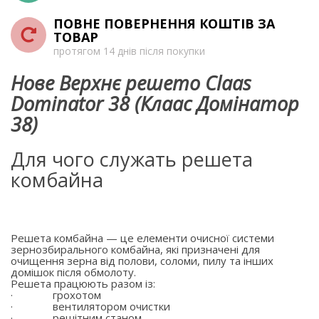
ПОВНЕ ПОВЕРНЕННЯ КОШТІВ ЗА
ТОВАР
протягом 14 днів після покупки
Нове Верхнє решето Claas
Dominator 38 (Клаас Домінатор
38)
Для чого служать решета
комбайна
Решета комбайна — це елементи очисної системи
зернозбирального комбайна, які призначені для
очищення зерна від полови, соломи, пилу та інших
домішок після обмолоту.
Решета працюють разом із:
·
грохотом
·
вентилятором очистки
·
решітним станом