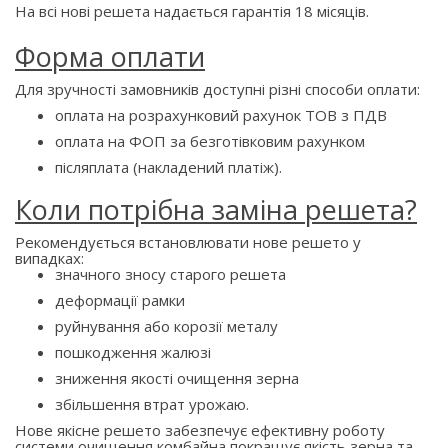
На всі нові решета надається гарантія 18 місяців.
Форма оплати
Для зручності замовників доступні різні способи оплати:
оплата на розрахунковий рахунок ТОВ з ПДВ
оплата на ФОП за безготівковим рахунком
післяплата (накладений платіж).
Коли потрібна заміна решета?
Рекомендується встановлювати нове решето у
випадках:
значного зносу старого решета
деформації рамки
руйнування або корозії металу
пошкодження жалюзі
зниження якості очищення зерна
збільшення втрат урожаю.
Нове якісне решето забезпечує ефективну роботу
системи очищення комбайна,покращує якість зерна та