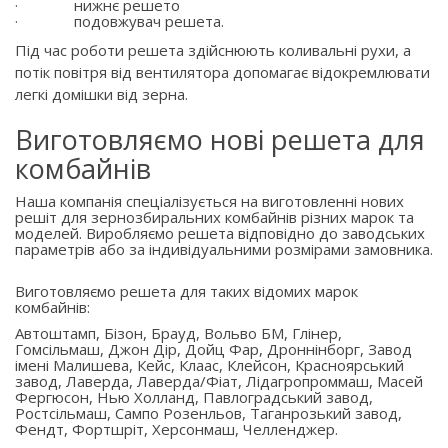
·
нижнє решето
·
подовжувач решета.
Під час роботи решета здійснюють коливальні рухи, а
потік повітря від вентилятора допомагає відокремлювати
легкі домішки від зерна.
Виготовляємо нові решета для
комбайнів
Наша компанія спеціалізується на виготовленні нових
решіт для зернозбиральних комбайнів різних марок та
моделей. Виробляємо решета відповідно до заводських
параметрів або за індивідуальними розмірами замовника.
Виготовляємо решета для таких відомих марок
комбайнів:
Автоштамп, Бізон, Брауд, Вольво БМ, Глінер,
Гомсільмаш, Джон Дір, Дойц Фар, Дроннінборг, Завод
імені Малишева, Кейс, Клаас, Клейсон, Красноярський
завод, Лаверда, Лаверда/Фіат, Лідагропроммаш, Масей
Фергюсон, Нью Холланд, Павлоградський завод,
Ростсільмаш, Сампо Розенльов, Таганрозький завод,
Фендт, Фортшріт, Херсонмаш, Челленджер.