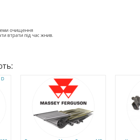
стеми очищення
ти втрати під час жнив.
ють: