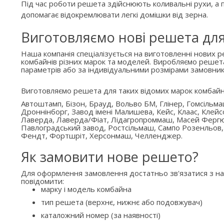
Під час роботи решета здійснюють коливальні рухи, а п
допомагає відокремлювати легкі домішки від зерна.
Виготовляємо нові решета дл
Наша компанія спеціалізується на виготовленні нових 
комбайнів різних марок та моделей. Виробляємо решет
параметрів або за індивідуальними розмірами замовник
Виготовляємо решета для таких відомих марок комбайн
Автоштамп, Бізон, Брауд, Вольво БМ, Глінер, Гомсільм
Дроннінборг, Завод імені Малишева, Кейс, Клаас, Клейс
Лаверда, Лаверда/Фіат, Лідагропроммаш, Масей Ферг
Павлоградський завод, Ростсільмаш, Сампо Розенльов,
Фендт, Фортшріт, Херсонмаш, Челленджер.
Як замовити нове решето?
Для оформлення замовлення достатньо зв'язатися з н
повідомити:
марку і модель комбайна
тип решета (верхнє, нижнє або подовжувач)
каталожний номер (за наявності)