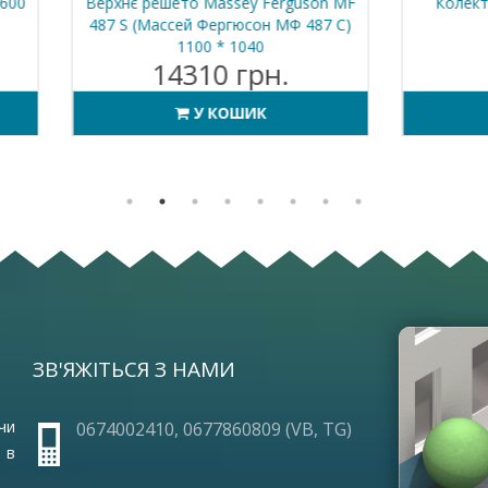
 решето Massey Ferguson MF
Колектор випускний СК-5
(Массей Фергюсон МФ 487 С)
1100 * 1040
14310 грн.
1710 грн.
У КОШИК
У КОШИК
ЗВ'ЯЖІТЬСЯ З НАМИ
ОПЛА
ПРО 
ГАРА
чи
0674002410, 0677860809 (VB, TG)
ЧАСТ
 в
УМОВ