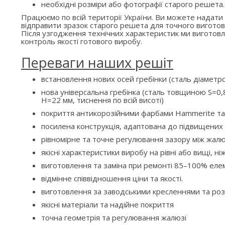
необхідні розміри або фотографії старого решета.
Працюємо по всій території України. Ви можете надати
відправити зразок старого решета для точного виготов
Після узгодження технічних характеристик ми вигото
контроль якості готового виробу.
Переваги наших решіт
встановлення нових осей гребінки (сталь діаметр
нова універсальна гребінка (сталь товщиною S=0,8
H=22 мм, тиснення по всій висоті)
покриття антикорозійними фарбами Hammerite та
посилена конструкція, адаптована до підвищени
рівномірне та точне регулювання зазору між жалю
якісні характеристики виробу на рівні або вищі, ні
виготовлення та заміна при ремонті 85–100% елем
відмінне співвідношення ціни та якості.
виготовлення за заводськими кресленнями та ро
якісні матеріали та надійне покриття
точна геометрія та регулювання жалюзі