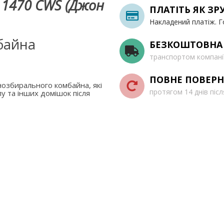
 1470 CWS (Джон
ПЛАТІТЬ ЯК ЗР
Накладений платіж. Г
байна
БЕЗКОШТОВНА
транспортом компані
ПОВНЕ ПОВЕРН
озбирального комбайна, які
протягом 14 днів піс
у та інших домішок після