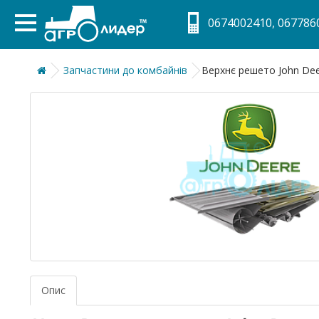
0674002410, 0677860
Запчастини до комбайнів
Верхнє решето John Dee
Опис