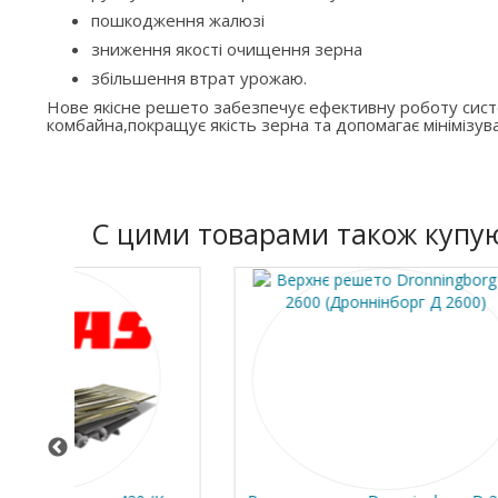
пошкодження жалюзі
зниження якості очищення зерна
збільшення втрат урожаю.
Нове якісне решето забезпечує ефективну роботу си
комбайна,покращує якість зерна та допомагає мінімізува
C цими товарами також купу