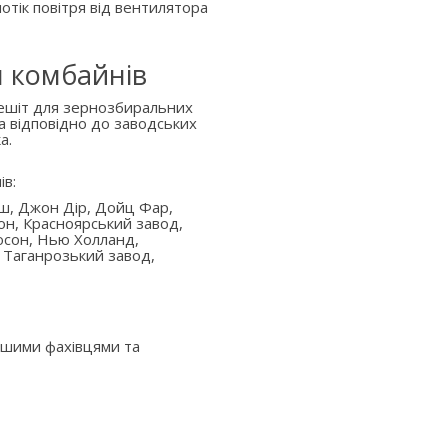
отік повітря від вентилятора
я комбайнів
решіт для зернозбиральних
а відповідно до заводських
а.
ів:
аш, Джон Дір, Дойц Фар,
он, Красноярський завод,
юсон, Нью Холланд,
 Таганрозький завод,
ашими фахівцями та