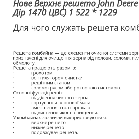
Нове Верхнє решето John Deere
Дір 1470 ЦВС) 1 522 * 1229
Для чого служать решета ком
Решета комбайна — це елементи очисної системи зерн
призначені для очищення зерна від полови, соломи, пил
обмолоту.
Решета працюють разом із:
·
грохотом
·
вентилятором очистки
·
решітним станом
·
соломотрясом або роторною системою.
Основні функції решіт:
·
відділення чистого зерна
·
сортування зернової маси
·
зменшення втрат врожаю
·
підвищення якості очищення.
У комбайнах зазвичай використовуються:
·
верхнє решето
·
нижнє решето
·
подовжувач решета.