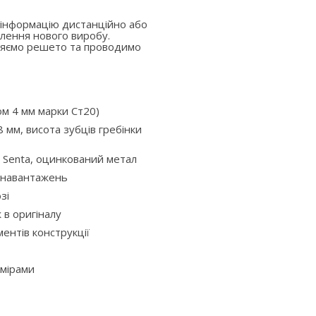
 інформацію дистанційно або
лення нового виробу.
вляємо решето та проводимо
ом 4 мм марки Ст20)
 мм, висота зубців гребінки
 Senta, оцинкований метал
х навантажень
зі
ж в оригіналу
ентів конструкції
змірами