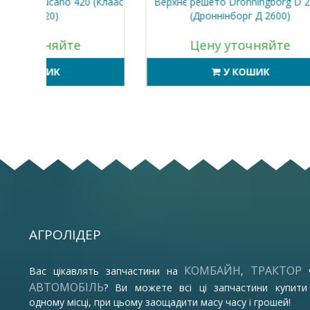
 (Клаас
Верхнє решето Dronningborg D 2600
Верхнє
(Дроннінборг Д 2600)
487 S 
Цену уточняйте
У КОШИК
АГРОЛІДЕР
КОМБАЙН
ТРАКТОР
Вас цікавлять запчастини на
,
АВТОМОБІЛЬ
? Ви можете всі ці запчастини купити
одному місці, при цьому заощадити масу часу і грошей!