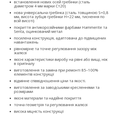
встановлення нових осей гребінки (сталь
діаметром 4 мм марки Ст20)
нова універсальна гребінка (сталь товщиною S=0,8
мм, висота зубців гребінки H=22 мм, тиснення по
всій висоті)
покриття антикорозійними фарбами Hammerite та
Senta, оцинкований метал
посилена конструкція, адаптована до підвищених
навантажень
рівномірне та точне регулювання зазору між
жалюзі
якісні характеристики виробу на рівні або вищі, ніж
в оригіналу
виготовлення та заміна при ремонті 85–100%
елементів конструкції
відмінне співвідношення ціни та якості.
виготовлення за заводськими кресленнями та
розмірами
якісні матеріали та надійне покриття
точна геометрія та регулювання жалюзі
висока міцність конструкції