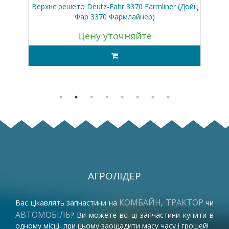
45
Верхнє решето Deutz-Fahr 3370 Farmliner (Дойц
Кл
асик
Фар 3370 Фармлайнер)
Цену уточняйте
АГРОЛІДЕР
КОМБАЙН
ТРАКТОР
Вас цікавлять запчастини на
,
чи
АВТОМОБІЛЬ
? Ви можете всі ці запчастини купити в
одному місці, при цьому заощадити масу часу і грошей!