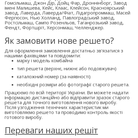
Гомсільмаш, Джон Дір, Дойц Фар, Дроннінборг, Завод
імені Малишева, Кейс, Клаас, Клейсон, Красноярський
завод, Лаверда, Лаверда/Фіат, Лідагропроммаш, Масей
Фергюсон, Нью Холланд, Павлоградський завод,
Ростсільмаш, Сампо Розенльов, Таганрозький завод,
Фендт, Фортшріт, Херсонмаш, Челленджер.
Як замовити нове решето?
Для оформлення замовлення достатньо зв'язатися з
нашими фахівцями та повідомити:
марку і модель комбайна
тип решета (верхнє, нижнє або подовжувач)
каталожний номер (за наявності)
необхідні розміри або фотографії старого решета.
Працюємо по всій території України. Ви можете надати
інформацію дистанційно або відправити зразок старого
решета для точного виготовлення нового виробу.
Після узгодження технічних характеристик ми
виготовляємо решето та проводимо контроль якості
готового виробу.
Переваги наших решіт