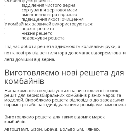
Основні функції решіт:
·
відділення чистого зерна
·
сортування зернової маси
·
зменшення втрат врожаю
·
підвищення якості очищення.
У комбайнах зазвичай використовуються:
·
верхнє решето
·
нижнє решето
·
подовжувач решета.
Під час роботи решета здійснюють коливальні рухи, а
потік повітря від вентилятора допомагає відокремлювати
легкі домішки від зерна.
Виготовляємо нові решета для
комбайнів
Наша компанія спеціалізується на виготовленні нових
решіт для зернозбиральних комбайнів різних марок та
моделей. Виробляємо решета відповідно до заводських
параметрів або за індивідуальними розмірами замовника.
Виготовляємо решета для таких відомих марок
комбайнів:
Автоштамп, Бізон, Брауд, Вольво БМ, Глінер,