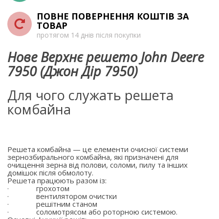
ПОВНЕ ПОВЕРНЕННЯ КОШТІВ ЗА
ТОВАР
протягом 14 днів після покупки
Нове Верхнє решето John Deere
7950 (Джон Дір 7950)
Для чого служать решета
комбайна
Решета комбайна — це елементи очисної системи
зернозбирального комбайна, які призначені для
очищення зерна від полови, соломи, пилу та інших
домішок після обмолоту.
Решета працюють разом із:
·
грохотом
·
вентилятором очистки
·
решітним станом
·
соломотрясом або роторною системою.