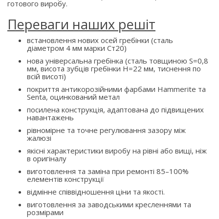
готового виробу.
Переваги наших решіт
встановлення нових осей гребінки (сталь
діаметром 4 мм марки Ст20)
нова універсальна гребінка (сталь товщиною S=0,8
мм, висота зубців гребінки H=22 мм, тиснення по
всій висоті)
покриття антикорозійними фарбами Hammerite та
Senta, оцинкований метал
посилена конструкція, адаптована до підвищених
навантажень
рівномірне та точне регулювання зазору між
жалюзі
якісні характеристики виробу на рівні або вищі, ніж
в оригіналу
виготовлення та заміна при ремонті 85–100%
елементів конструкції
відмінне співвідношення ціни та якості.
виготовлення за заводськими кресленнями та
розмірами