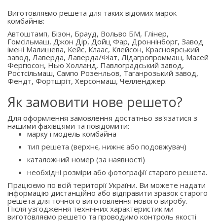
Виготовляємо решета для таких відомих марок
комбайнів:
Автоштамп, Бізон, Брауд, Вольво БМ, Глінер,
Гомсільмаш, Джон Дір, Дойц Фар, Дроннінборг, Завод
імені Малишева, Кейс, Клаас, Клейсон, Красноярський
завод, Лаверда, Лаверда/Фіат, Лідагропроммаш, Масей
Фергюсон, Нью Холланд, Павлоградський завод,
Ростсільмаш, Сампо Розенльов, Таганрозький завод,
Фендт, Фортшріт, Херсонмаш, Челленджер.
Як замовити нове решето?
Для оформлення замовлення достатньо зв'язатися з
нашими фахівцями та повідомити:
марку і модель комбайна
тип решета (верхнє, нижнє або подовжувач)
каталожний номер (за наявності)
необхідні розміри або фотографії старого решета.
Працюємо по всій території України. Ви можете надати
інформацію дистанційно або відправити зразок старого
решета для точного виготовлення нового виробу.
Після узгодження технічних характеристик ми
виготовляємо решето та проводимо контроль якості