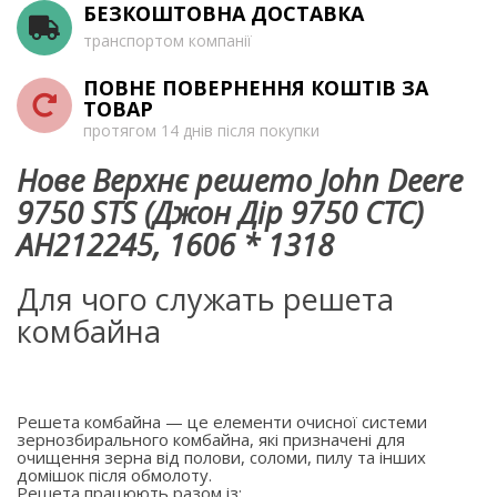
БЕЗКОШТОВНА ДОСТАВКА
транспортом компанії
ПОВНЕ ПОВЕРНЕННЯ КОШТІВ ЗА
ТОВАР
протягом 14 днів після покупки
Нове Верхнє решето John Deere
9750 STS (Джон Дір 9750 СТС)
AH212245, 1606 * 1318
Для чого служать решета
комбайна
Решета комбайна — це елементи очисної системи
зернозбирального комбайна, які призначені для
очищення зерна від полови, соломи, пилу та інших
домішок після обмолоту.
Решета працюють разом із: