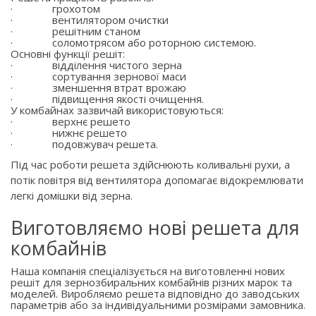
·
грохотом
·
вентилятором очистки
·
решітним станом
·
соломотрясом або роторною системою.
Основні функції решіт:
·
відділення чистого зерна
·
сортування зернової маси
·
зменшення втрат врожаю
·
підвищення якості очищення.
У комбайнах зазвичай використовуються:
·
верхнє решето
·
нижнє решето
·
подовжувач решета.
Під час роботи решета здійснюють коливальні рухи, а
потік повітря від вентилятора допомагає відокремлювати
легкі домішки від зерна.
Виготовляємо нові решета для
комбайнів
Наша компанія спеціалізується на виготовленні нових
решіт для зернозбиральних комбайнів різних марок та
моделей. Виробляємо решета відповідно до заводських
параметрів або за індивідуальними розмірами замовника.