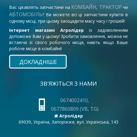
КОМБАЙН
ТРАКТОР
Вас цікавлять запчастини на
,
чи
АВТОМОБІЛЬ
? Ви можете всі ці запчастини купити в
одному місці, при цьому заощадити масу часу і грошей!
Інтернет магазин Агролідер
із задоволенням
допоможе Вам у цьому! Зробити замовлення, можна не
встаючи зі свого робочого місця, навіть якщо Ваше
робоче місце в комбайні!
ДОКЛАДНІШЕ
ЗВ'ЯЖІТЬСЯ З НАМИ
0674002410,
0677860809 (VB, TG)
Агролідер
69039, Україна, Запоріжжя, вул. Українська, 143