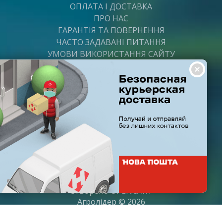
ОПЛАТА І ДОСТАВКА
ПРО НАС
ГАРАНТІЯ ТА ПОВЕРНЕННЯ
ЧАСТО ЗАДАВАНІ ПИТАННЯ
УМОВИ ВИКОРИСТАННЯ САЙТУ
ВАКАНСІЇ
ПОСТАЧАЛЬНИКАМ
ПАРТНЕРИ
ГРАФІК РОБОТИ
Пн-Пт: з 8:00 до 21:00
Субота: з 9:00 до 20:00
Неділя: з 10:00 до 19:00
Створено
OPENCART
Агролідер © 2026