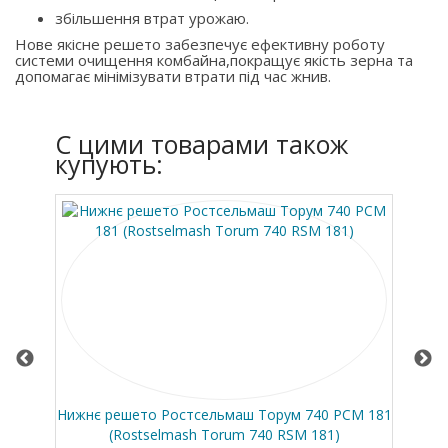
збільшення втрат урожаю.
Нове якісне решето забезпечує ефективну роботу
системи очищення комбайна,покращує якість зерна та
допомагає мінімізувати втрати під час жнив.
C цими товарами також
купують:
40)
Нижнє решето Ростсельмаш Торум 740 РСМ 181
Ве
(Rostselmash Torum 740 RSM 181)