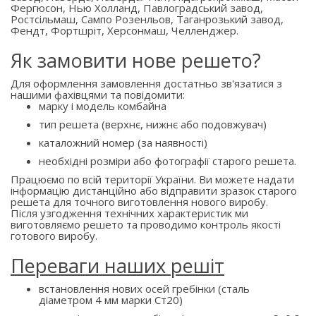
Фергюсон, Нью Холланд, Павлоградський завод,
Ростсільмаш, Сампо Розенльов, Таганрозький завод,
Фендт, Фортшріт, Херсонмаш, Челленджер.
Як замовити нове решето?
Для оформлення замовлення достатньо зв'язатися з
нашими фахівцями та повідомити:
марку і модель комбайна
тип решета (верхнє, нижнє або подовжувач)
каталожний номер (за наявності)
необхідні розміри або фотографії старого решета.
Працюємо по всій території України. Ви можете надати
інформацію дистанційно або відправити зразок старого
решета для точного виготовлення нового виробу.
Після узгодження технічних характеристик ми
виготовляємо решето та проводимо контроль якості
готового виробу.
Переваги наших решіт
встановлення нових осей гребінки (сталь
діаметром 4 мм марки Ст20)