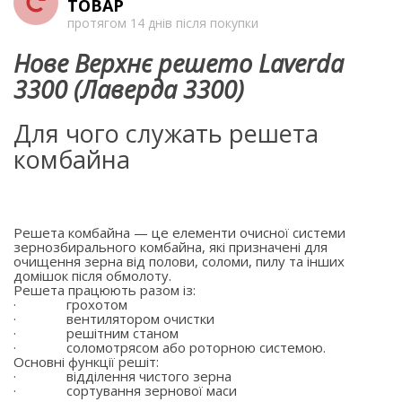
ТОВАР
протягом 14 днів після покупки
Нове Верхнє решето Laverda
3300 (Лаверда 3300)
Для чого служать решета
комбайна
Решета комбайна — це елементи очисної системи
зернозбирального комбайна, які призначені для
очищення зерна від полови, соломи, пилу та інших
домішок після обмолоту.
Решета працюють разом із:
·
грохотом
·
вентилятором очистки
·
решітним станом
·
соломотрясом або роторною системою.
Основні функції решіт:
·
відділення чистого зерна
·
сортування зернової маси