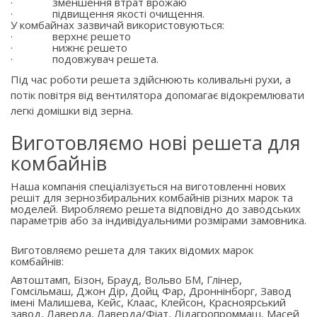
·
зменшення втрат врожаю
·
підвищення якості очищення.
У комбайнах зазвичай використовуються:
·
верхнє решето
·
нижнє решето
·
подовжувач решета.
Під час роботи решета здійснюють коливальні рухи, а
потік повітря від вентилятора допомагає відокремлювати
легкі домішки від зерна.
Виготовляємо нові решета для
комбайнів
Наша компанія спеціалізується на виготовленні нових
решіт для зернозбиральних комбайнів різних марок та
моделей. Виробляємо решета відповідно до заводських
параметрів або за індивідуальними розмірами замовника.
Виготовляємо решета для таких відомих марок
комбайнів:
Автоштамп, Бізон, Брауд, Вольво БМ, Глінер,
Гомсільмаш, Джон Дір, Дойц Фар, Дроннінборг, Завод
імені Малишева, Кейс, Клаас, Клейсон, Красноярський
завод, Лаверда, Лаверда/Фіат, Лідагропроммаш, Масей