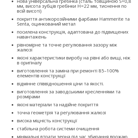
нова універсальна гребінка (сталь товщиною S=0,8
мм, висота зубців гребінки H=22 мм, тиснення по
всій висоті)
покриття антикорозійними фарбами Hammerite та
Senta, оцинкований метал
посилена конструкція, адаптована до підвищених
навантажень
рівномірне та точне регулювання зазору між
жалюзі
якісні характеристики виробу на рівні або вищі, ніж
в оригіналу
виготовлення та заміна при ремонті 85–100%
елементів конструкції
відмінне співвідношення ціни та якості.
виготовлення за заводськими кресленнями та
розмірами
якісні матеріали та надійне покриття
точна геометрія та регулювання жалюзі
висока міцність конструкції
стабільна робота системи очищення
мінімальні втрати зерна під час збирання врожаю.