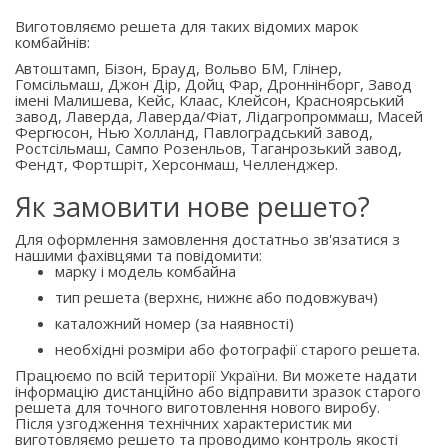
Виготовляємо решета для таких відомих марок
комбайнів:
Автоштамп, Бізон, Брауд, Вольво БМ, Глінер,
Гомсільмаш, Джон Дір, Дойц Фар, Дроннінборг, Завод
імені Малишева, Кейс, Клаас, Клейсон, Красноярський
завод, Лаверда, Лаверда/Фіат, Лідагропроммаш, Масей
Фергюсон, Нью Холланд, Павлоградський завод,
Ростсільмаш, Сампо Розенльов, Таганрозький завод,
Фендт, Фортшріт, Херсонмаш, Челленджер.
Як замовити нове решето?
Для оформлення замовлення достатньо зв'язатися з
нашими фахівцями та повідомити:
марку і модель комбайна
тип решета (верхнє, нижнє або подовжувач)
каталожний номер (за наявності)
необхідні розміри або фотографії старого решета.
Працюємо по всій території України. Ви можете надати
інформацію дистанційно або відправити зразок старого
решета для точного виготовлення нового виробу.
Після узгодження технічних характеристик ми
виготовляємо решето та проводимо контроль якості