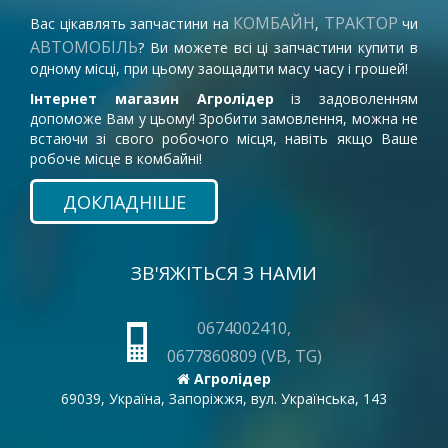
КОМБАЙН
ТРАКТОР
Вас цікавлять запчастини на
,
чи
АВТОМОБІЛЬ
? Ви можете всі ці запчастини купити в
одному місці, при цьому заощадити масу часу і грошей!
Інтернет магазин Агролідер
із задоволенням
допоможе Вам у цьому! Зробити замовлення, можна не
встаючи зі свого робочого місця, навіть якщо Ваше
робоче місце в комбайні!
ДОКЛАДНІШЕ
ЗВ'ЯЖІТЬСЯ З НАМИ
0674002410,
0677860809 (VB, TG)
Агролідер
69039, Україна, Запоріжжя, вул. Українська, 143