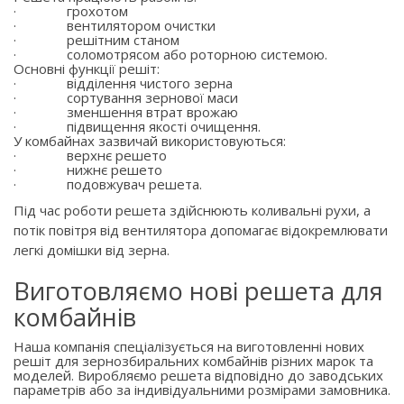
·
грохотом
·
вентилятором очистки
·
решітним станом
·
соломотрясом або роторною системою.
Основні функції решіт:
·
відділення чистого зерна
·
сортування зернової маси
·
зменшення втрат врожаю
·
підвищення якості очищення.
У комбайнах зазвичай використовуються:
·
верхнє решето
·
нижнє решето
·
подовжувач решета.
Під час роботи решета здійснюють коливальні рухи, а
потік повітря від вентилятора допомагає відокремлювати
легкі домішки від зерна.
Виготовляємо нові решета для
комбайнів
Наша компанія спеціалізується на виготовленні нових
решіт для зернозбиральних комбайнів різних марок та
моделей. Виробляємо решета відповідно до заводських
параметрів або за індивідуальними розмірами замовника.