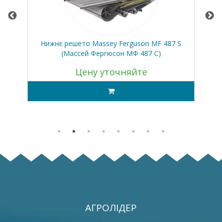
ір
Нижнє решето Massey Ferguson MF 487 S
Ку
(Массей Фергюсон МФ 487 С)
Цену уточняйте
АГРОЛІДЕР