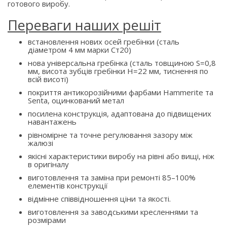
готового виробу.
Переваги наших решіт
встановлення нових осей гребінки (сталь
діаметром 4 мм марки Ст20)
нова універсальна гребінка (сталь товщиною S=0,8
мм, висота зубців гребінки H=22 мм, тиснення по
всій висоті)
покриття антикорозійними фарбами Hammerite та
Senta, оцинкований метал
посилена конструкція, адаптована до підвищених
навантажень
рівномірне та точне регулювання зазору між
жалюзі
якісні характеристики виробу на рівні або вищі, ніж
в оригіналу
виготовлення та заміна при ремонті 85–100%
елементів конструкції
відмінне співвідношення ціни та якості.
виготовлення за заводськими кресленнями та
розмірами