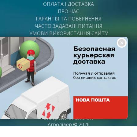
ОПЛАТА І ДОСТАВКА
ПРО НАС
ГАРАНТІЯ ТА ПОВЕРНЕННЯ
ЧАСТО ЗАДАВАНІ ПИТАННЯ
УМОВИ ВИКОРИСТАННЯ САЙТУ
ВАКАНСІЇ
ПОСТАЧАЛЬНИКАМ
ПАРТНЕРИ
ГРАФІК РОБОТИ
Пн-Пт: з 8:00 до 21:00
Субота: з 9:00 до 20:00
Неділя: з 10:00 до 19:00
Створено
OPENCART
Агролідер © 2026