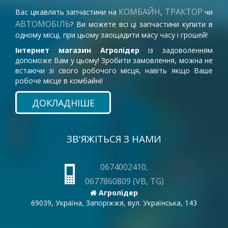
КОМБАЙН
ТРАКТОР
Вас цікавлять запчастини на
,
чи
АВТОМОБІЛЬ
? Ви можете всі ці запчастини купити в
одному місці, при цьому заощадити масу часу і грошей!
Інтернет магазин Агролідер
із задоволенням
допоможе Вам у цьому! Зробити замовлення, можна не
встаючи зі свого робочого місця, навіть якщо Ваше
робоче місце в комбайні!
ДОКЛАДНІШЕ
ЗВ'ЯЖІТЬСЯ З НАМИ
0674002410,
0677860809 (VB, TG)
Агролідер
69039, Україна, Запоріжжя, вул. Українська, 143