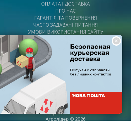
ОПЛАТА І ДОСТАВКА
ПРО НАС
ГАРАНТІЯ ТА ПОВЕРНЕННЯ
ЧАСТО ЗАДАВАНІ ПИТАННЯ
УМОВИ ВИКОРИСТАННЯ САЙТУ
ВАКАНСІЇ
ПОСТАЧАЛЬНИКАМ
ПАРТНЕРИ
ГРАФІК РОБОТИ
Пн-Пт: з 8:00 до 21:00
Субота: з 9:00 до 20:00
Неділя: з 10:00 до 19:00
Створено
OPENCART
Агролідер © 2026