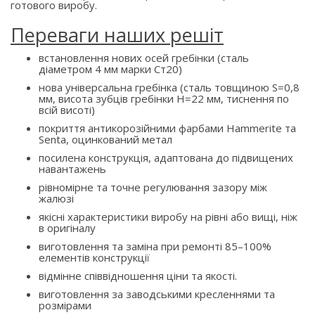
готового виробу.
Переваги наших решіт
встановлення нових осей гребінки (сталь
діаметром 4 мм марки Ст20)
нова універсальна гребінка (сталь товщиною S=0,8
мм, висота зубців гребінки H=22 мм, тиснення по
всій висоті)
покриття антикорозійними фарбами Hammerite та
Senta, оцинкований метал
посилена конструкція, адаптована до підвищених
навантажень
рівномірне та точне регулювання зазору між
жалюзі
якісні характеристики виробу на рівні або вищі, ніж
в оригіналу
виготовлення та заміна при ремонті 85–100%
елементів конструкції
відмінне співвідношення ціни та якості.
виготовлення за заводськими кресленнями та
розмірами