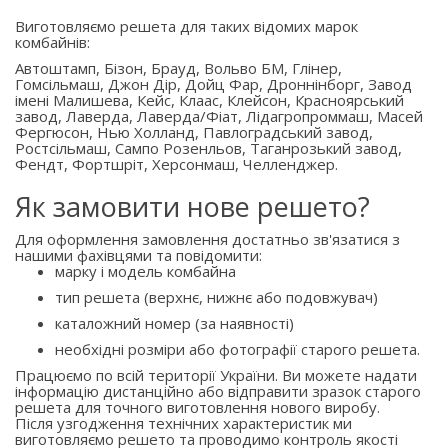
Виготовляємо решета для таких відомих марок
комбайнів:
Автоштамп, Бізон, Брауд, Вольво БМ, Глінер,
Гомсільмаш, Джон Дір, Дойц Фар, Дроннінборг, Завод
імені Малишева, Кейс, Клаас, Клейсон, Красноярський
завод, Лаверда, Лаверда/Фіат, Лідагропроммаш, Масей
Фергюсон, Нью Холланд, Павлоградський завод,
Ростсільмаш, Сампо Розенльов, Таганрозький завод,
Фендт, Фортшріт, Херсонмаш, Челленджер.
Як замовити нове решето?
Для оформлення замовлення достатньо зв'язатися з
нашими фахівцями та повідомити:
марку і модель комбайна
тип решета (верхнє, нижнє або подовжувач)
каталожний номер (за наявності)
необхідні розміри або фотографії старого решета.
Працюємо по всій території України. Ви можете надати
інформацію дистанційно або відправити зразок старого
решета для точного виготовлення нового виробу.
Після узгодження технічних характеристик ми
виготовляємо решето та проводимо контроль якості