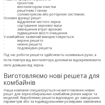
·
грохотом
·
вентилятором очистки
·
решітним станом
·
соломотрясом або роторною системою.
Основні функції решіт:
·
відділення чистого зерна
·
сортування зернової маси
·
зменшення втрат врожаю
·
підвищення якості очищення.
У комбайнах зазвичай використовуються:
·
верхнє решето
·
нижнє решето
·
подовжувач решета.
Під час роботи решета здійснюють коливальні рухи, а
потік повітря від вентилятора допомагає відокремлювати
легкі домішки від зерна.
Виготовляємо нові решета для
комбайнів
Наша компанія спеціалізується на виготовленні нових
решіт для зернозбиральних комбайнів різних марок та
моделей. Виробляємо решета відповідно до заводських
параметрів або за індивідуальними розмірами замовника.