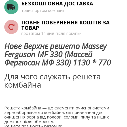
БЕЗКОШТОВНА ДОСТАВКА
транспортом компанії
ПОВНЕ ПОВЕРНЕННЯ КОШТІВ ЗА
ТОВАР
протягом 14 днів після покупки
Нове Верхнє решето Massey
Ferguson MF 330 (Массей
Фергюсон МФ 330) 1130 * 770
Для чого служать решета
комбайна
Решета комбайна — це елементи очисної системи
зернозбирального комбайна, які призначені для
очищення зерна від полови, соломи, пилу та інших
домішок після обмолоту.
Решета працюють разом із: