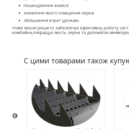
пошкодження жалюзі
зниження якості очищення зерна
збільшення втрат урожаю.
Нове якісне решето забезпечує ефективну роботу си
комбайна,покращує якість зерна та допомагає мінімізува
C цими товарами також купу