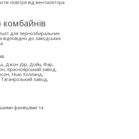
отік повітря від вентилятора
я комбайнів
решіт для зернозбиральних
а відповідно до заводських
а.
ів:
аш, Джон Дір, Дойц Фар,
он, Красноярський завод,
юсон, Нью Холланд,
 Таганрозький завод,
ашими фахівцями та