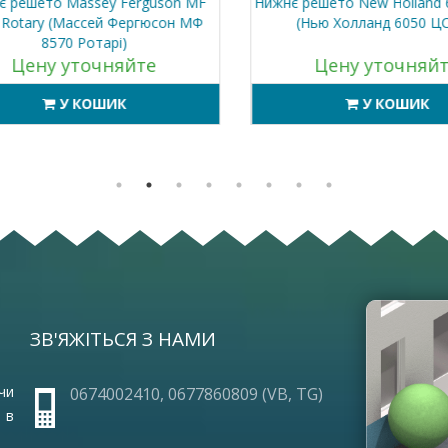
решето Massey Ferguson MF
Нижнє решето New Holland 6
Rotary (Массей Фергюсон МФ
(Нью Холланд 6050 ЦС 
8570 Ротарі)
Цену уточняйте
Цену уточняйт
У КОШИК
У КОШИК
ЗВ'ЯЖІТЬСЯ З НАМИ
ОПЛА
ПРО 
ГАРА
чи
0674002410, 0677860809 (VB, TG)
ЧАСТ
 в
УМОВ