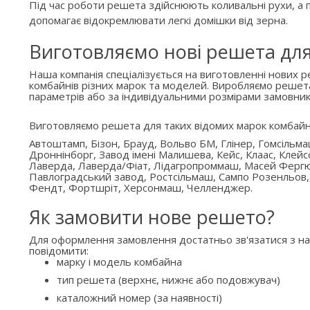
Під час роботи решета здійснюють коливальні рухи, а п
допомагає відокремлювати легкі домішки від зерна.
Виготовляємо нові решета дл
Наша компанія спеціалізується на виготовленні нових 
комбайнів різних марок та моделей. Виробляємо решет
параметрів або за індивідуальними розмірами замовник
Виготовляємо решета для таких відомих марок комбайн
Автоштамп, Бізон, Брауд, Вольво БМ, Глінер, Гомсільм
Дроннінборг, Завод імені Малишева, Кейс, Клаас, Клейс
Лаверда, Лаверда/Фіат, Лідагропроммаш, Масей Ферг
Павлоградський завод, Ростсільмаш, Сампо Розенльов,
Фендт, Фортшріт, Херсонмаш, Челленджер.
Як замовити нове решето?
Для оформлення замовлення достатньо зв'язатися з н
повідомити:
марку і модель комбайна
тип решета (верхнє, нижнє або подовжувач)
каталожний номер (за наявності)