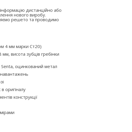
 інформацію дистанційно або
лення нового виробу.
вляємо решето та проводимо
ом 4 мм марки Ст20)
 мм, висота зубців гребінки
 Senta, оцинкований метал
х навантажень
зі
ж в оригіналу
ентів конструкції
змірами