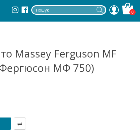
0
то Massey Ferguson MF
 Фергюсон МФ 750)