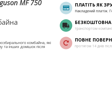
guson MF 750
ПЛАТІТЬ ЯК ЗР
Накладений платіж. Г
байна
БЕЗКОШТОВНА
транспортом компані
ПОВНЕ ПОВЕРН
озбирального комбайна, які
протягом 14 днів піс
у та інших домішок після