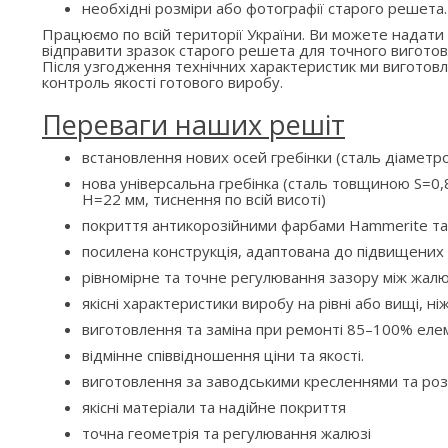
необхідні розміри або фотографії старого решета.
Працюємо по всій території України. Ви можете надати
відправити зразок старого решета для точного виготов
Після узгодження технічних характеристик ми вигото
контроль якості готового виробу.
Переваги наших решіт
встановлення нових осей гребінки (сталь діаметр
нова універсальна гребінка (сталь товщиною S=0,8
H=22 мм, тиснення по всій висоті)
покриття антикорозійними фарбами Hammerite та
посилена конструкція, адаптована до підвищени
рівномірне та точне регулювання зазору між жалю
якісні характеристики виробу на рівні або вищі, ні
виготовлення та заміна при ремонті 85–100% елем
відмінне співвідношення ціни та якості.
виготовлення за заводськими кресленнями та ро
якісні матеріали та надійне покриття
точна геометрія та регулювання жалюзі