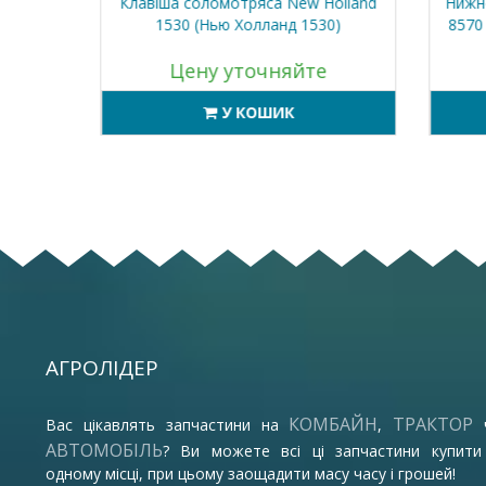
T (Джон
Клавіша соломотряса New Holland
Нижнє 
970
1530 (Нью Холланд 1530)
8570 
Цену уточняйте
У КОШИК
АГРОЛІДЕР
КОМБАЙН
ТРАКТОР
Вас цікавлять запчастини на
,
АВТОМОБІЛЬ
? Ви можете всі ці запчастини купити
одному місці, при цьому заощадити масу часу і грошей!