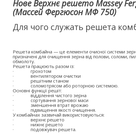
Нове Верхнє решето Massey Fer
(Массей Фергюсон МФ 750)
Для чого служать решета ком
Решета комбайна — це елементи очисної системи зерн
призначені для очищення зерна від полови, соломи, пил
обмолоту.
Решета працюють разом із:
·
грохотом
·
вентилятором очистки
·
решітним станом
·
соломотрясом або роторною системою.
Основні функції решіт:
·
відділення чистого зерна
·
сортування зернової маси
·
зменшення втрат врожаю
·
підвищення якості очищення.
У комбайнах зазвичай використовуються:
·
верхнє решето
·
нижнє решето
·
подовжувач решета.