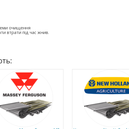
стеми очищення
ти втрати під час жнив.
ють: