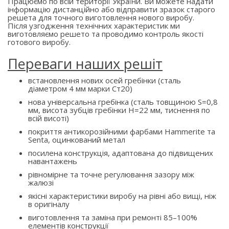
Працюємо по всій території України. Ви можете надати
інформацію дистанційно або відправити зразок старого
решета для точного виготовлення нового виробу.
Після узгодження технічних характеристик ми
виготовляємо решето та проводимо контроль якості
готового виробу.
Переваги наших решіт
встановлення нових осей гребінки (сталь
діаметром 4 мм марки Ст20)
нова універсальна гребінка (сталь товщиною S=0,8
мм, висота зубців гребінки H=22 мм, тиснення по
всій висоті)
покриття антикорозійними фарбами Hammerite та
Senta, оцинкований метал
посилена конструкція, адаптована до підвищених
навантажень
рівномірне та точне регулювання зазору між
жалюзі
якісні характеристики виробу на рівні або вищі, ніж
в оригіналу
виготовлення та заміна при ремонті 85–100%
елементів конструкції