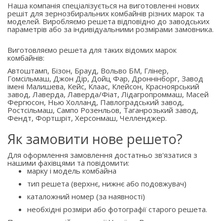
Наша компанія спеціалізується на виготовленні нових
решіт для зернозбиральних комбайнів різних марок та
моделей. Виробляємо решета відповідно до заводських
параметрів або за індивідуальними розмірами замовника.
Виготовляємо решета для таких відомих марок
комбайнів:
Автоштамп, Бізон, Брауд, Вольво БМ, Глінер,
Гомсільмаш, Джон Дір, Дойц Фар, Дроннінборг, Завод
імені Малишева, Кейс, Клаас, Клейсон, Красноярський
завод, Лаверда, Лаверда/Фіат, Лідагропроммаш, Масей
Фергюсон, Нью Холланд, Павлоградський завод,
Ростсільмаш, Сампо Розенльов, Таганрозький завод,
Фендт, Фортшріт, Херсонмаш, Челленджер.
Як замовити нове решето?
Для оформлення замовлення достатньо зв'язатися з
нашими фахівцями та повідомити:
марку і модель комбайна
тип решета (верхнє, нижнє або подовжувач)
каталожний номер (за наявності)
необхідні розміри або фотографії старого решета.