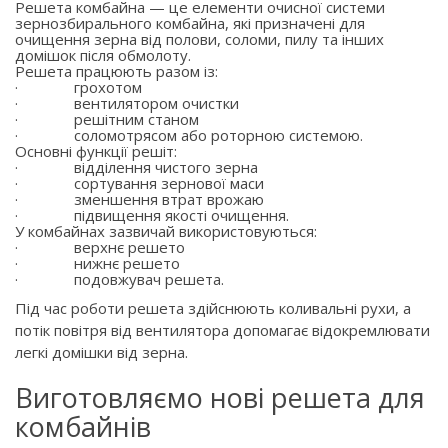
Решета комбайна — це елементи очисної системи
зернозбирального комбайна, які призначені для
очищення зерна від полови, соломи, пилу та інших
домішок після обмолоту.
Решета працюють разом із:
·
грохотом
·
вентилятором очистки
·
решітним станом
·
соломотрясом або роторною системою.
Основні функції решіт:
·
відділення чистого зерна
·
сортування зернової маси
·
зменшення втрат врожаю
·
підвищення якості очищення.
У комбайнах зазвичай використовуються:
·
верхнє решето
·
нижнє решето
·
подовжувач решета.
Під час роботи решета здійснюють коливальні рухи, а
потік повітря від вентилятора допомагає відокремлювати
легкі домішки від зерна.
Виготовляємо нові решета для
комбайнів