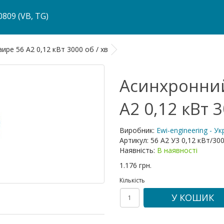
809 (VB, TG)
ире 56 A2 0,12 кВт 3000 об / хв
Асинхронний
A2 0,12 кВт 3
Виробник:
Ewi-engineering - У
Артикул:
56 A2 У3 0,12 кВт/30
Наявність:
В наявності
1.176 грн.
Кількість
У КОШИК