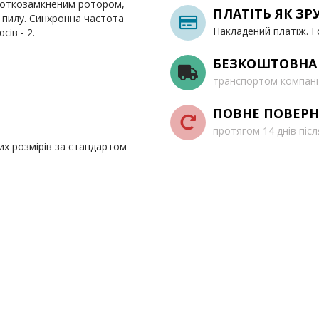
ороткозамкненим ротором,
ПЛАТІТЬ ЯК ЗР
і пилу. Синхронна частота
Накладений платіж. Г
ів - 2.
БЕЗКОШТОВНА
транспортом компані
ПОВНЕ ПОВЕРН
протягом 14 днів піс
их розмірів за стандартом