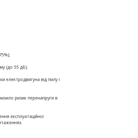
75%);
у (до 55 дБ);
ки електродвигуна від пилу і
знизило ризик перенапруги в
ення експлуатаційної
нтаженнях.