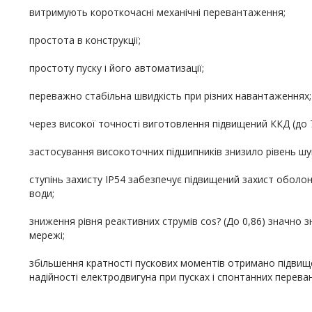
витримують короткочасні механічні перевантаження;
простота в конструкції;
простоту пуску і його автоматизації;
переважно стабільна швидкість при різних навантаженнях;
через високої точності виготовлення підвищений ККД (до 
застосування високоточних підшипників знизило рівень шум
ступінь захисту IP54 забезпечує підвищений захист оболон
води;
зниження рівня реактивних струмів cos? (До 0,86) значно 
мережі;
збільшення кратності пускових моментів отримано підвищ
надійності електродвигуна при пусках і спонтанних перева