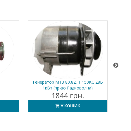
Генератор МТЗ 80,82, Т 150КС 28В
Асинхр
1кВт (пр-во Радиоволна)
1844 грн.
е
У КОШИК