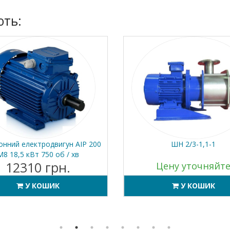
ють:
онний електродвигун АІР 200
ШН 2/3-1,1-1
M8 18,5 кВт 750 об / хв
12310 грн.
Цену уточняйт
У КОШИК
У КОШИК