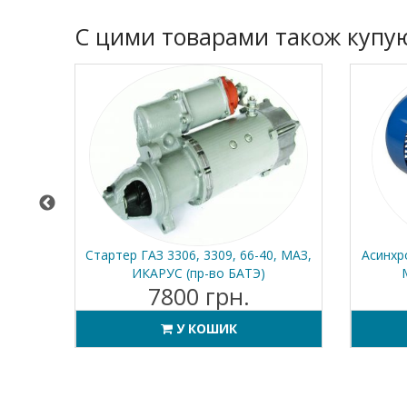
C цими товарами також купу
е 56 C2
Стартер ГАЗ 3306, 3309, 66-40, МАЗ,
Асинхр
ИКАРУС (пр-во БАТЭ)
7800 грн.
У КОШИК