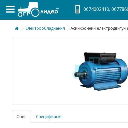
0674002410, 0677860
Електрообладнання
Асинхронний електродвигун а
Опис
Специфікація