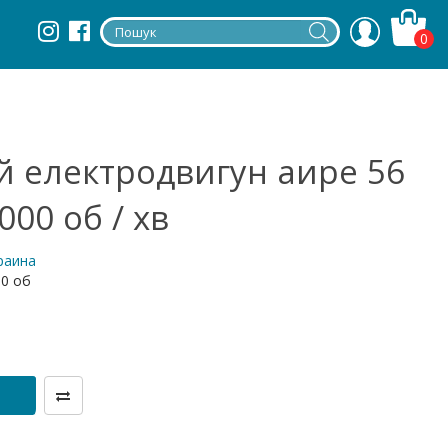
0
 електродвигун аире 56
000 об / хв
краина
00 об