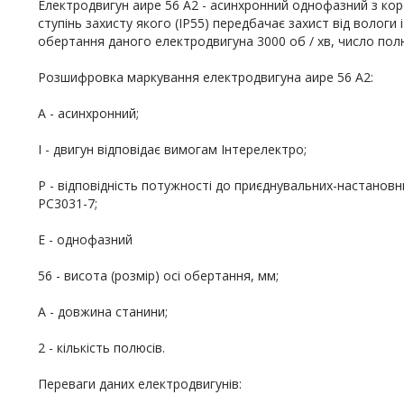
Електродвигун аире 56 A2 - асинхронний однофазний з к
ступінь захисту якого (IP55) передбачає захист від вологи 
обертання даного електродвигуна 3000 об / хв, число полюс
Розшифровка маркування електродвигуна аире 56 A2:
А - асинхронний;
І - двигун відповідає вимогам Інтерелектро;
Р - відповідність потужності до приєднувальних-настановн
РС3031-7;
Е - однофазний
56 - висота (розмір) осі обертання, мм;
A - довжина станини;
2 - кількість полюсів.
Переваги даних електродвигунів: