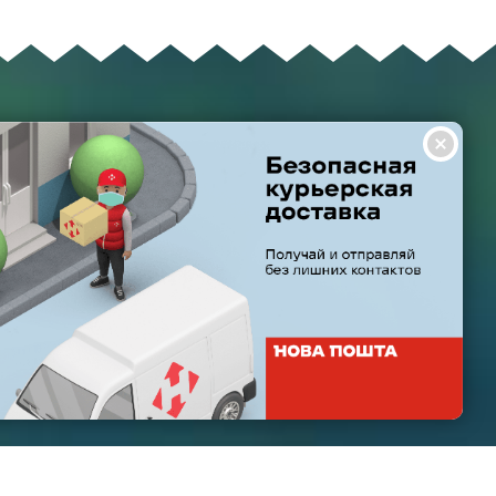
ГРАФІК РОБОТИ
ТА І ДОСТАВКА
НАС
Пн-Пт: з 8:00 до 21:00
НТІЯ ТА ПОВЕРНЕННЯ
Субота: з 9:00 до 20:00
О ЗАДАВАНІ ПИТАННЯ
Неділя: з 10:00 до 19:00
И ВИКОРИСТАННЯ САЙТУ
НСІЇ
Створено
OPENCART
Агролідер © 2026
ТАЧАЛЬНИКАМ
НЕРИ