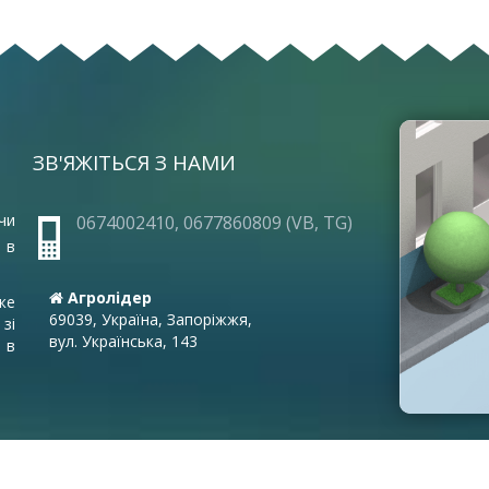
ЗВ'ЯЖІТЬСЯ З НАМИ
ОПЛА
ПРО 
ГАРА
чи
0674002410, 0677860809 (VB, TG)
ЧАСТ
 в
УМОВ
ВАКА
Агролідер
же
ПОС
69039, Україна, Запоріжжя,
зі
вул. Українська, 143
ПАРТ
 в