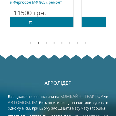
т
МТЗ-80 (рем)
850 грн.
АГРОЛІДЕР
КОМБАЙН
ТРАКТОР
Вас цікавлять запчастини на
,
чи
АВТОМОБІЛЬ
? Ви можете всі ці запчастини купити в
одному місці, при цьому заощадити масу часу і грошей!
Інтернет магазин Агролідер
із задоволенням