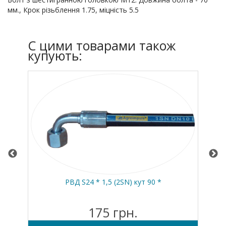
мм., Крок різьблення 1.75, міцність 5.5
C цими товарами також
купують:
19-
РВД S24 * 1,5 (2SN) кут 90 *
175 грн.