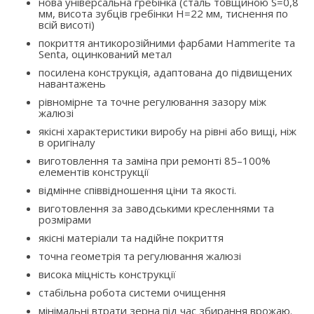
нова універсальна гребінка (сталь товщиною S=0,8
мм, висота зубців гребінки H=22 мм, тиснення по
всій висоті)
покриття антикорозійними фарбами Hammerite та
Senta, оцинкований метал
посилена конструкція, адаптована до підвищених
навантажень
рівномірне та точне регулювання зазору між
жалюзі
якісні характеристики виробу на рівні або вищі, ніж
в оригіналу
виготовлення та заміна при ремонті 85–100%
елементів конструкції
відмінне співвідношення ціни та якості.
виготовлення за заводськими кресленнями та
розмірами
якісні матеріали та надійне покриття
точна геометрія та регулювання жалюзі
висока міцність конструкції
стабільна робота системи очищення
мінімальні втрати зерна під час збирання врожаю.