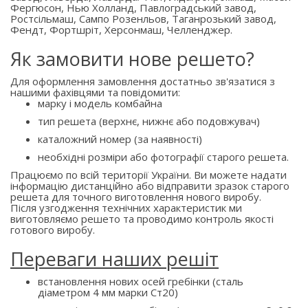
Фергюсон, Нью Холланд, Павлоградський завод,
Ростсільмаш, Сампо Розенльов, Таганрозький завод,
Фендт, Фортшріт, Херсонмаш, Челленджер.
Як замовити нове решето?
Для оформлення замовлення достатньо зв'язатися з
нашими фахівцями та повідомити:
марку і модель комбайна
тип решета (верхнє, нижнє або подовжувач)
каталожний номер (за наявності)
необхідні розміри або фотографії старого решета.
Працюємо по всій території України. Ви можете надати
інформацію дистанційно або відправити зразок старого
решета для точного виготовлення нового виробу.
Після узгодження технічних характеристик ми
виготовляємо решето та проводимо контроль якості
готового виробу.
Переваги наших решіт
встановлення нових осей гребінки (сталь
діаметром 4 мм марки Ст20)