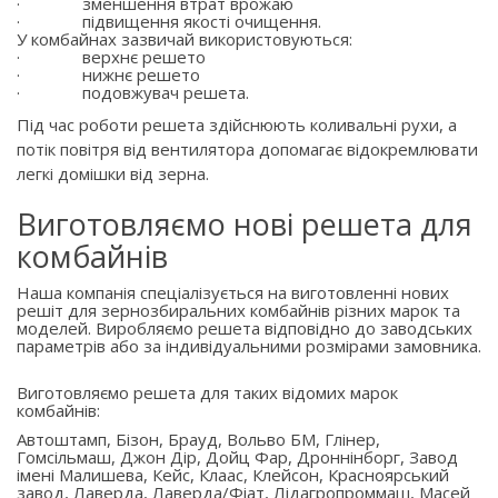
·
зменшення втрат врожаю
·
підвищення якості очищення.
У комбайнах зазвичай використовуються:
·
верхнє решето
·
нижнє решето
·
подовжувач решета.
Під час роботи решета здійснюють коливальні рухи, а
потік повітря від вентилятора допомагає відокремлювати
легкі домішки від зерна.
Виготовляємо нові решета для
комбайнів
Наша компанія спеціалізується на виготовленні нових
решіт для зернозбиральних комбайнів різних марок та
моделей. Виробляємо решета відповідно до заводських
параметрів або за індивідуальними розмірами замовника.
Виготовляємо решета для таких відомих марок
комбайнів:
Автоштамп, Бізон, Брауд, Вольво БМ, Глінер,
Гомсільмаш, Джон Дір, Дойц Фар, Дроннінборг, Завод
імені Малишева, Кейс, Клаас, Клейсон, Красноярський
завод, Лаверда, Лаверда/Фіат, Лідагропроммаш, Масей