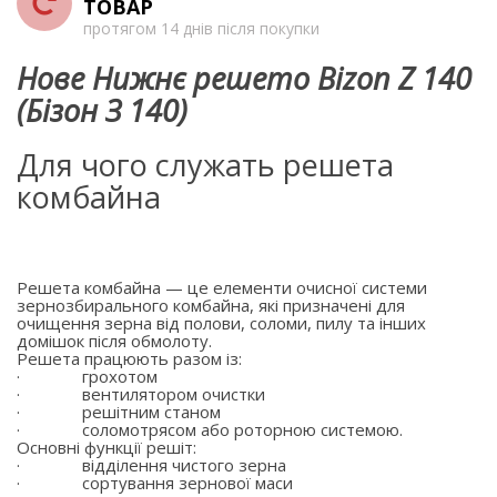
ТОВАР
протягом 14 днів після покупки
Нове Нижнє решето Bizon Z 140
(Бізон З 140)
Для чого служать решета
комбайна
Решета комбайна — це елементи очисної системи
зернозбирального комбайна, які призначені для
очищення зерна від полови, соломи, пилу та інших
домішок після обмолоту.
Решета працюють разом із:
·
грохотом
·
вентилятором очистки
·
решітним станом
·
соломотрясом або роторною системою.
Основні функції решіт:
·
відділення чистого зерна
·
сортування зернової маси