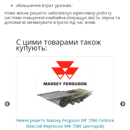
збільшення втрат урожаю.
Нове якісне решето забезпечує ефективну роботу
системи очищення комбайна,покращує якість зерна та
допомагає мінімізувати втрати під час жнив.
C цими товарами також
купують:
30
Нижнє решето Massey Ferguson MF 7380 Centora
Гро
(Массей Фергюсон МФ 7380 Центорой)