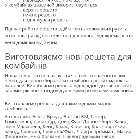
У комбайнах зазвичай використовуються:
·
верхнє решето
·
нижнє решето
·
подовжувач решета.
Під час роботи решета здійснюють коливальні рухи, а
потік повітря від вентилятора допомагає відокремлювати
легкі домішки від зерна.
Виготовляємо нові решета для
комбайнів
Наша компанія спеціалізується на виготовленні нових
решіт для зернозбиральних комбайнів різних марок та
моделей. Виробляємо решета відповідно до заводських
параметрів або за індивідуальними розмірами замовника.
Виготовляємо решета для таких відомих марок
комбайнів:
Автоштамп, Бізон, Брауд, Вольво БМ, Глінер,
Гомсільмаш, Джон Дір, Дойц Фар, Дроннінборг, Завод
імені Малишева, Кейс, Клаас, Клейсон, Красноярський
завод, Лаверда, Лаверда/Фіат, Лідагропроммаш, Масей
Фергюсон, Нью Холланд, Павлоградський завод,