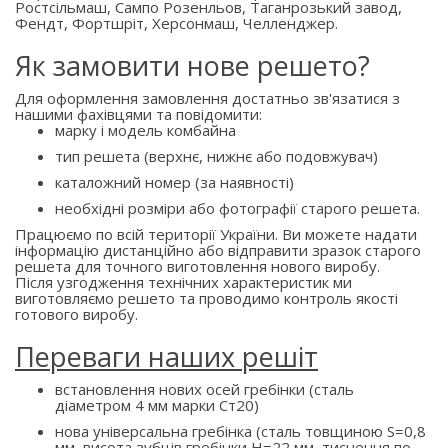
Ростсільмаш, Сампо Розенльов, Таганрозький завод,
Фендт, Фортшріт, Херсонмаш, Челленджер.
Як замовити нове решето?
Для оформлення замовлення достатньо зв'язатися з
нашими фахівцями та повідомити:
марку і модель комбайна
тип решета (верхнє, нижнє або подовжувач)
каталожний номер (за наявності)
необхідні розміри або фотографії старого решета.
Працюємо по всій території України. Ви можете надати
інформацію дистанційно або відправити зразок старого
решета для точного виготовлення нового виробу.
Після узгодження технічних характеристик ми
виготовляємо решето та проводимо контроль якості
готового виробу.
Переваги наших решіт
встановлення нових осей гребінки (сталь
діаметром 4 мм марки Ст20)
нова універсальна гребінка (сталь товщиною S=0,8
мм, висота зубців гребінки H=22 мм, тиснення по