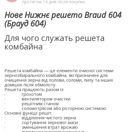
протягом 14 днів після покупки
Нове Нижнє решето Braud 604
(Брауд 604)
Для чого служать решета
комбайна
Решета комбайна — це елементи очисної системи
зернозбирального комбайна, які призначені для
очищення зерна від полови, соломи, пилу та інших
домішок після обмолоту.
Решета працюють разом із:
·
грохотом
·
вентилятором очистки
·
решітним станом
·
соломотрясом або роторною системою.
Основні функції решіт:
·
відділення чистого зерна
·
сортування зернової маси
·
зменшення втрат врожаю
·
підвищення якості очищення.