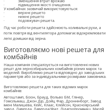
·
зменшення втрат врожаю
·
підвищення якості очищення.
У комбайнах зазвичай використовуються:
·
верхнє решето
·
нижнє решето
·
подовжувач решета.
Під час роботи решета здійснюють коливальні рухи, а
потік повітря від вентилятора допомагає відокремлювати
легкі домішки від зерна.
Виготовляємо нові решета для
комбайнів
Наша компанія спеціалізується на виготовленні нових
решіт для зернозбиральних комбайнів різних марок та
моделей. Виробляємо решета відповідно до заводських
параметрів або за індивідуальними розмірами замовника.
Виготовляємо решета для таких відомих марок
комбайнів:
Автоштамп, Бізон, Брауд, Вольво БМ, Глінер,
Гомсільмаш, Джон Дір, Дойц Фар, Дроннінборг, Завод
імені Малишева, Кейс, Клаас, Клейсон, Красноярський
завод, Лаверда, Лаверда/Фіат, Лідагропроммаш, Масей