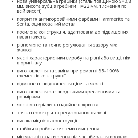
нова універсальна гребінка (сталь товщиною S=0,8
мм, висота зубців гребінки H=22 мм, тиснення по
всій висоті)
покриття антикорозійними фарбами Hammerite та
Senta, оцинкований метал
посилена конструкція, адаптована до підвищених
навантажень
рівномірне та точне регулювання зазору між
жалюзі
якісні характеристики виробу на рівні або вищі, ніж
в оригіналу
виготовлення та заміна при ремонті 85–100%
елементів конструкції
відмінне співвідношення ціни та якості.
виготовлення за заводськими кресленнями та
розмірами
якісні матеріали та надійне покриття
точна геометрія та регулювання жалюзі
висока міцність конструкції
стабільна робота системи очищення
мінімальні втрати зерна під час збирання врожаю.