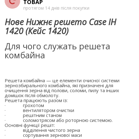
ТОВАР
протягом 14 днів після покупки
Нове Нижнє решето Case IH
1420 (Кейс 1420)
Для чого служать решета
комбайна
Решета комбайна — це елементи очисної системи
зернозбирального комбайна, які призначені для
очищення зерна від полови, соломи, пилу та інших
домішок після обмолоту.
Решета працюють разом із:
·
грохотом
·
вентилятором очистки
·
решітним станом
·
соломотрясом або роторною системою.
Основні функції решіт:
·
відділення чистого зерна
·
сортування зернової маси