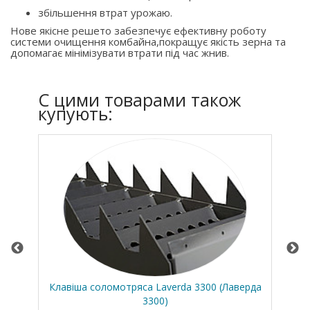
збільшення втрат урожаю.
Нове якісне решето забезпечує ефективну роботу
системи очищення комбайна,покращує якість зерна та
допомагає мінімізувати втрати під час жнив.
C цими товарами також
купують:
 Дір
Клавіша соломотряса Laverda 3300 (Лаверда
Кл
3300)