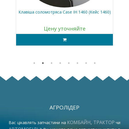
57
Клавіша соломотряса Case IH 1460 (Кейс 1460)
Ве
Цену уточняйте
АГРОЛІДЕР
КОМБАЙН
ТРАКТОР
Вас цікавлять запчастини на
,
чи