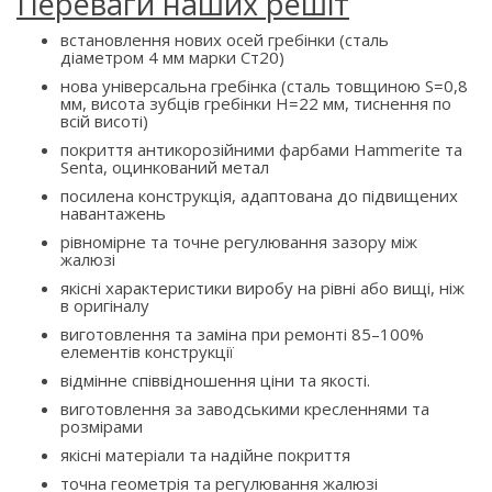
Переваги наших решіт
встановлення нових осей гребінки (сталь
діаметром 4 мм марки Ст20)
нова універсальна гребінка (сталь товщиною S=0,8
мм, висота зубців гребінки H=22 мм, тиснення по
всій висоті)
покриття антикорозійними фарбами Hammerite та
Senta, оцинкований метал
посилена конструкція, адаптована до підвищених
навантажень
рівномірне та точне регулювання зазору між
жалюзі
якісні характеристики виробу на рівні або вищі, ніж
в оригіналу
виготовлення та заміна при ремонті 85–100%
елементів конструкції
відмінне співвідношення ціни та якості.
виготовлення за заводськими кресленнями та
розмірами
якісні матеріали та надійне покриття
точна геометрія та регулювання жалюзі