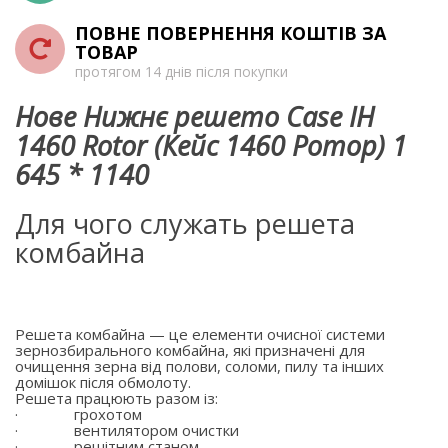
ПОВНЕ ПОВЕРНЕННЯ КОШТІВ ЗА
ТОВАР
протягом 14 днів після покупки
Нове Нижнє решето Case IH
1460 Rotor (Кейс 1460 Ротор) 1
645 * 1140
Для чого служать решета
комбайна
Решета комбайна — це елементи очисної системи
зернозбирального комбайна, які призначені для
очищення зерна від полови, соломи, пилу та інших
домішок після обмолоту.
Решета працюють разом із:
·
грохотом
·
вентилятором очистки
·
решітним станом