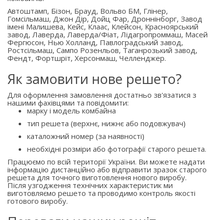
Автоштамп, Бізон, Брауд, Вольво БМ, Глінер,
Гомсільмаш, Джон Дір, Дойц Фар, Дроннінборг, Завод
імені Малишева, Кейс, Клаас, Клейсон, Красноярський
завод, Лаверда, Лаверда/Фіат, Лідагропроммаш, Масей
Фергюсон, Нью Холланд, Павлоградський завод,
Ростсільмаш, Сампо Розенльов, Таганрозький завод,
Фендт, Фортшріт, Херсонмаш, Челленджер.
Як замовити нове решето?
Для оформлення замовлення достатньо зв'язатися з
нашими фахівцями та повідомити:
марку і модель комбайна
тип решета (верхнє, нижнє або подовжувач)
каталожний номер (за наявності)
необхідні розміри або фотографії старого решета.
Працюємо по всій території України. Ви можете надати
інформацію дистанційно або відправити зразок старого
решета для точного виготовлення нового виробу.
Після узгодження технічних характеристик ми
виготовляємо решето та проводимо контроль якості
готового виробу.