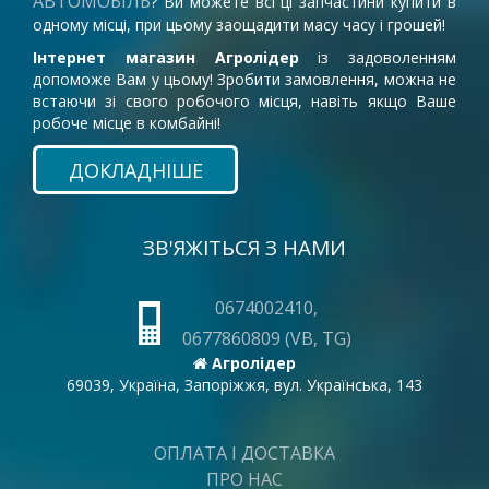
АВТОМОБІЛЬ
? Ви можете всі ці запчастини купити в
одному місці, при цьому заощадити масу часу і грошей!
Інтернет магазин Агролідер
із задоволенням
допоможе Вам у цьому! Зробити замовлення, можна не
встаючи зі свого робочого місця, навіть якщо Ваше
робоче місце в комбайні!
ДОКЛАДНІШЕ
ЗВ'ЯЖІТЬСЯ З НАМИ
0674002410,
0677860809 (VB, TG)
Агролідер
69039, Україна, Запоріжжя, вул. Українська, 143
ОПЛАТА І ДОСТАВКА
ПРО НАС