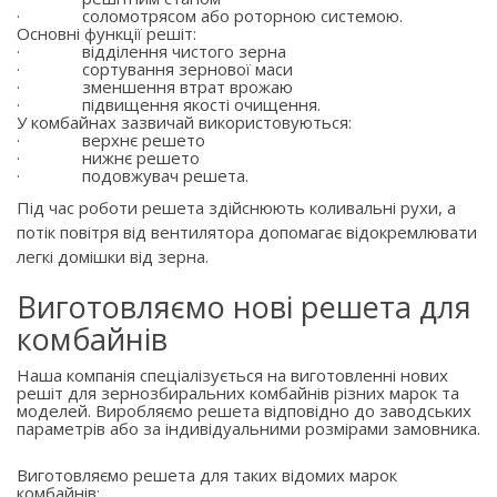
·
соломотрясом або роторною системою.
Основні функції решіт:
·
відділення чистого зерна
·
сортування зернової маси
·
зменшення втрат врожаю
·
підвищення якості очищення.
У комбайнах зазвичай використовуються:
·
верхнє решето
·
нижнє решето
·
подовжувач решета.
Під час роботи решета здійснюють коливальні рухи, а
потік повітря від вентилятора допомагає відокремлювати
легкі домішки від зерна.
Виготовляємо нові решета для
комбайнів
Наша компанія спеціалізується на виготовленні нових
решіт для зернозбиральних комбайнів різних марок та
моделей. Виробляємо решета відповідно до заводських
параметрів або за індивідуальними розмірами замовника.
Виготовляємо решета для таких відомих марок
комбайнів: