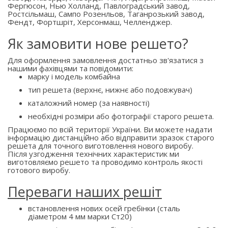
Фергюсон, Нью Холланд, Павлоградський завод,
Ростсільмаш, Сампо Розенльов, Таганрозький завод,
Фендт, Фортшріт, Херсонмаш, Челленджер.
Як замовити нове решето?
Для оформлення замовлення достатньо зв'язатися з
нашими фахівцями та повідомити:
марку і модель комбайна
тип решета (верхнє, нижнє або подовжувач)
каталожний номер (за наявності)
необхідні розміри або фотографії старого решета.
Працюємо по всій території України. Ви можете надати
інформацію дистанційно або відправити зразок старого
решета для точного виготовлення нового виробу.
Після узгодження технічних характеристик ми
виготовляємо решето та проводимо контроль якості
готового виробу.
Переваги наших решіт
встановлення нових осей гребінки (сталь
діаметром 4 мм марки Ст20)