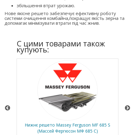
збільшення втрат урожаю.
Нове якісне решето забезпечує ефективну роботу
системи очищення комбайна,покращує якість зерна та
допомагає мінімізувати втрати під час жнив.
C цими товарами також
купують:
по
Нижнє решето Massey Ferguson MF 685 S
Кла
(Массей Фергюсон МФ 685 С)