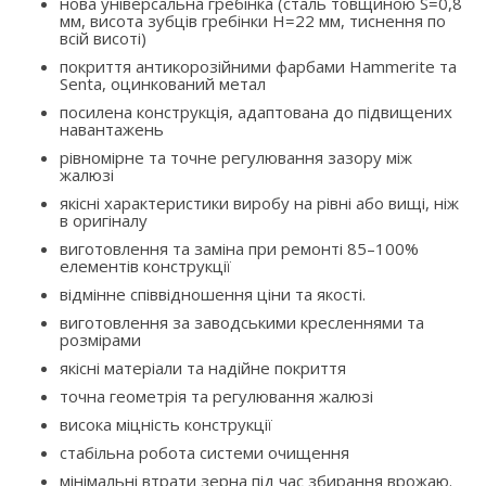
нова універсальна гребінка (сталь товщиною S=0,8
мм, висота зубців гребінки H=22 мм, тиснення по
всій висоті)
покриття антикорозійними фарбами Hammerite та
Senta, оцинкований метал
посилена конструкція, адаптована до підвищених
навантажень
рівномірне та точне регулювання зазору між
жалюзі
якісні характеристики виробу на рівні або вищі, ніж
в оригіналу
виготовлення та заміна при ремонті 85–100%
елементів конструкції
відмінне співвідношення ціни та якості.
виготовлення за заводськими кресленнями та
розмірами
якісні матеріали та надійне покриття
точна геометрія та регулювання жалюзі
висока міцність конструкції
стабільна робота системи очищення
мінімальні втрати зерна під час збирання врожаю.