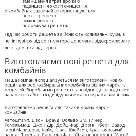
·
зменшення втрат врожаю
·
підвищення якості очищення.
У комбайнах зазвичай використовуються:
·
верхнє решето
·
нижнє решето
·
подовжувач решета.
Під час роботи решета здійснюють коливальні рухи, а
потік повітря від вентилятора допомагає відокремлювати
легкі домішки від зерна.
Виготовляємо нові решета для
комбайнів
Наша компанія спеціалізується на виготовленні нових
решіт для зернозбиральних комбайнів різних марок та
моделей. Виробляємо решета відповідно до заводських
параметрів або за індивідуальними розмірами замовника.
Виготовляємо решета для таких відомих марок
комбайнів:
Автоштамп, Бізон, Брауд, Вольво БМ, Глінер,
Гомсільмаш, Джон Дір, Дойц Фар, Дроннінборг, Завод
імені Малишева, Кейс, Клаас, Клейсон, Красноярський
завод, Лаверда, Лаверда/Фіат, Лідагропроммаш, Масей