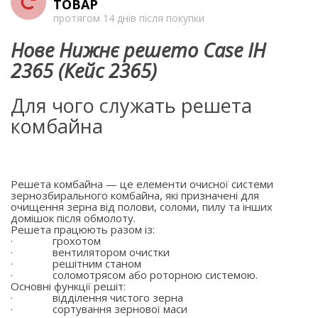
ТОВАР
протягом 14 днів після покупки
Нове Нижнє решето Case IH
2365 (Кейс 2365)
Для чого служать решета
комбайна
Решета комбайна — це елементи очисної системи
зернозбирального комбайна, які призначені для
очищення зерна від полови, соломи, пилу та інших
домішок після обмолоту.
Решета працюють разом із:
·
грохотом
·
вентилятором очистки
·
решітним станом
·
соломотрясом або роторною системою.
Основні функції решіт:
·
відділення чистого зерна
·
сортування зернової маси