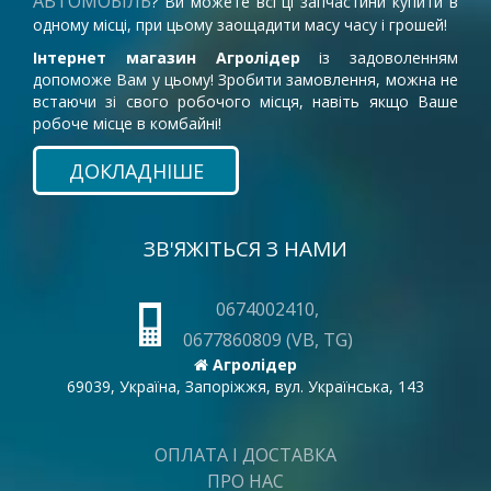
АВТОМОБІЛЬ
? Ви можете всі ці запчастини купити в
одному місці, при цьому заощадити масу часу і грошей!
Інтернет магазин Агролідер
із задоволенням
допоможе Вам у цьому! Зробити замовлення, можна не
встаючи зі свого робочого місця, навіть якщо Ваше
робоче місце в комбайні!
ДОКЛАДНІШЕ
ЗВ'ЯЖІТЬСЯ З НАМИ
0674002410,
0677860809 (VB, TG)
Агролідер
69039, Україна, Запоріжжя, вул. Українська, 143
ОПЛАТА І ДОСТАВКА
ПРО НАС