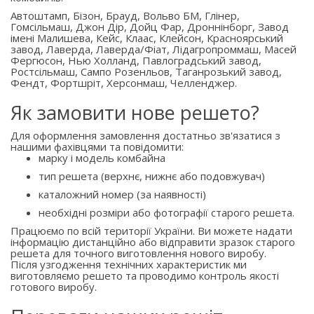
Автоштамп, Бізон, Брауд, Вольво БМ, Глінер,
Гомсільмаш, Джон Дір, Дойц Фар, Дроннінборг, Завод
імені Малишева, Кейс, Клаас, Клейсон, Красноярський
завод, Лаверда, Лаверда/Фіат, Лідагропроммаш, Масей
Фергюсон, Нью Холланд, Павлоградський завод,
Ростсільмаш, Сампо Розенльов, Таганрозький завод,
Фендт, Фортшріт, Херсонмаш, Челленджер.
Як замовити нове решето?
Для оформлення замовлення достатньо зв'язатися з
нашими фахівцями та повідомити:
марку і модель комбайна
тип решета (верхнє, нижнє або подовжувач)
каталожний номер (за наявності)
необхідні розміри або фотографії старого решета.
Працюємо по всій території України. Ви можете надати
інформацію дистанційно або відправити зразок старого
решета для точного виготовлення нового виробу.
Після узгодження технічних характеристик ми
виготовляємо решето та проводимо контроль якості
готового виробу.