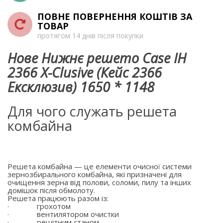
ПОВНЕ ПОВЕРНЕННЯ КОШТІВ ЗА
ТОВАР
протягом 14 днів після покупки
Нове Нижнє решето Case IH
2366 X-Clusive (Кейс 2366
Ексклюзив) 1650 * 1148
Для чого служать решета
комбайна
Решета комбайна — це елементи очисної системи
зернозбирального комбайна, які призначені для
очищення зерна від полови, соломи, пилу та інших
домішок після обмолоту.
Решета працюють разом із:
·
грохотом
·
вентилятором очистки
·
решітним станом