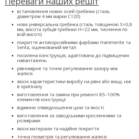
Переваги наших решіт
встановлення нових осей гребінки (сталь
діаметром 4 мм марки Ст20)
нова універсальна гребінка (сталь товщиною S=0,8
мм, висота зубців гребінки H=22 мм, тиснення по
всій висоті)
покриття антикорозійними фарбами Hammerite та
Senta, оцинкований метал
посилена конструкція, адаптована до підвищених
навантажень
рівномірне та точне регулювання зазору між
жалюзі
якісні характеристики виробу на рівні або вищі, ніж
в оригіналу
виготовлення та заміна при ремонті 85–100%
елементів конструкції
відмінне співвідношення ціни та якості.
виготовлення за заводськими кресленнями та
розмірами
якісні матеріали та надійне покриття
точна геометрія та регулювання жалюзі