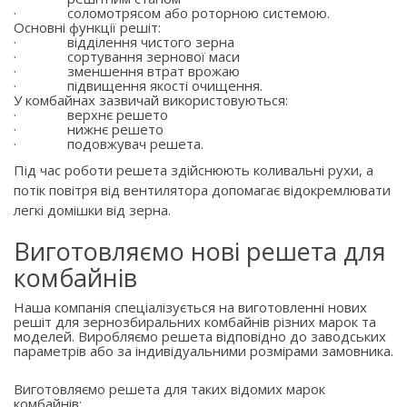
·
соломотрясом або роторною системою.
Основні функції решіт:
·
відділення чистого зерна
·
сортування зернової маси
·
зменшення втрат врожаю
·
підвищення якості очищення.
У комбайнах зазвичай використовуються:
·
верхнє решето
·
нижнє решето
·
подовжувач решета.
Під час роботи решета здійснюють коливальні рухи, а
потік повітря від вентилятора допомагає відокремлювати
легкі домішки від зерна.
Виготовляємо нові решета для
комбайнів
Наша компанія спеціалізується на виготовленні нових
решіт для зернозбиральних комбайнів різних марок та
моделей. Виробляємо решета відповідно до заводських
параметрів або за індивідуальними розмірами замовника.
Виготовляємо решета для таких відомих марок
комбайнів: