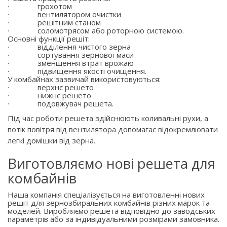
·
грохотом
·
вентилятором очистки
·
решітним станом
·
соломотрясом або роторною системою.
Основні функції решіт:
·
відділення чистого зерна
·
сортування зернової маси
·
зменшення втрат врожаю
·
підвищення якості очищення.
У комбайнах зазвичай використовуються:
·
верхнє решето
·
нижнє решето
·
подовжувач решета.
Під час роботи решета здійснюють коливальні рухи, а
потік повітря від вентилятора допомагає відокремлювати
легкі домішки від зерна.
Виготовляємо нові решета для
комбайнів
Наша компанія спеціалізується на виготовленні нових
решіт для зернозбиральних комбайнів різних марок та
моделей. Виробляємо решета відповідно до заводських
параметрів або за індивідуальними розмірами замовника.