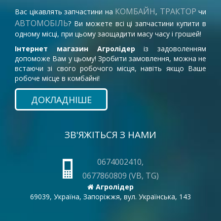
КОМБАЙН
ТРАКТОР
Вас цікавлять запчастини на
,
чи
АВТОМОБІЛЬ
? Ви можете всі ці запчастини купити в
одному місці, при цьому заощадити масу часу і грошей!
Інтернет магазин Агролідер
із задоволенням
допоможе Вам у цьому! Зробити замовлення, можна не
встаючи зі свого робочого місця, навіть якщо Ваше
робоче місце в комбайні!
ДОКЛАДНІШЕ
ЗВ'ЯЖІТЬСЯ З НАМИ
0674002410,
0677860809 (VB, TG)
Агролідер
69039, Україна, Запоріжжя, вул. Українська, 143