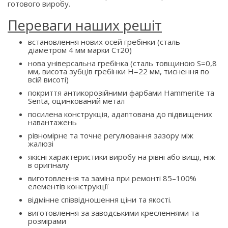
готового виробу.
Переваги наших решіт
встановлення нових осей гребінки (сталь
діаметром 4 мм марки Ст20)
нова універсальна гребінка (сталь товщиною S=0,8
мм, висота зубців гребінки H=22 мм, тиснення по
всій висоті)
покриття антикорозійними фарбами Hammerite та
Senta, оцинкований метал
посилена конструкція, адаптована до підвищених
навантажень
рівномірне та точне регулювання зазору між
жалюзі
якісні характеристики виробу на рівні або вищі, ніж
в оригіналу
виготовлення та заміна при ремонті 85–100%
елементів конструкції
відмінне співвідношення ціни та якості.
виготовлення за заводськими кресленнями та
розмірами