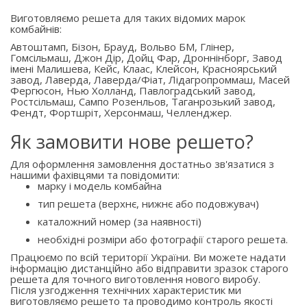
Виготовляємо решета для таких відомих марок
комбайнів:
Автоштамп, Бізон, Брауд, Вольво БМ, Глінер,
Гомсільмаш, Джон Дір, Дойц Фар, Дроннінборг, Завод
імені Малишева, Кейс, Клаас, Клейсон, Красноярський
завод, Лаверда, Лаверда/Фіат, Лідагропроммаш, Масей
Фергюсон, Нью Холланд, Павлоградський завод,
Ростсільмаш, Сампо Розенльов, Таганрозький завод,
Фендт, Фортшріт, Херсонмаш, Челленджер.
Як замовити нове решето?
Для оформлення замовлення достатньо зв'язатися з
нашими фахівцями та повідомити:
марку і модель комбайна
тип решета (верхнє, нижнє або подовжувач)
каталожний номер (за наявності)
необхідні розміри або фотографії старого решета.
Працюємо по всій території України. Ви можете надати
інформацію дистанційно або відправити зразок старого
решета для точного виготовлення нового виробу.
Після узгодження технічних характеристик ми
виготовляємо решето та проводимо контроль якості