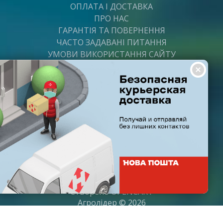
ОПЛАТА І ДОСТАВКА
ПРО НАС
ГАРАНТІЯ ТА ПОВЕРНЕННЯ
ЧАСТО ЗАДАВАНІ ПИТАННЯ
УМОВИ ВИКОРИСТАННЯ САЙТУ
ВАКАНСІЇ
ПОСТАЧАЛЬНИКАМ
ПАРТНЕРИ
ГРАФІК РОБОТИ
Пн-Пт: з 8:00 до 21:00
Субота: з 9:00 до 20:00
Неділя: з 10:00 до 19:00
Створено
OPENCART
Агролідер © 2026