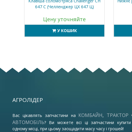
Клаас
Клавіша соломотряса Challenger CH
Нижнє 
647 C (Челленджер ЦХ 647 Ц)
Цену уточняйте
У КОШИК
АГРОЛІДЕР
КОМБАЙН
ТРАКТОР
Вас цікавлять запчастини на
,
АВТОМОБІЛЬ
? Ви можете всі ці запчастини купити
одному місці, при цьому заощадити масу часу і грошей!