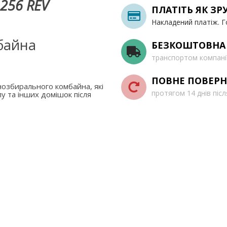
256 REV
ПЛАТІТЬ ЯК ЗР
Накладений платіж. Г
байна
БЕЗКОШТОВНА
транспортом компані
ПОВНЕ ПОВЕРН
озбирального комбайна, які
протягом 14 днів піс
у та інших домішок після