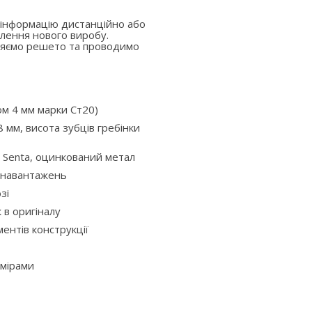
 інформацію дистанційно або
лення нового виробу.
вляємо решето та проводимо
ом 4 мм марки Ст20)
 мм, висота зубців гребінки
 Senta, оцинкований метал
х навантажень
зі
ж в оригіналу
ентів конструкції
змірами