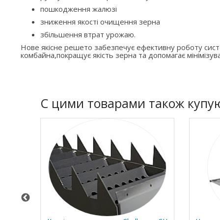
пошкодження жалюзі
зниження якості очищення зерна
збільшення втрат урожаю.
Нове якісне решето забезпечує ефективну роботу си
комбайна,покращує якість зерна та допомагає мінімізува
C цими товарами також купу