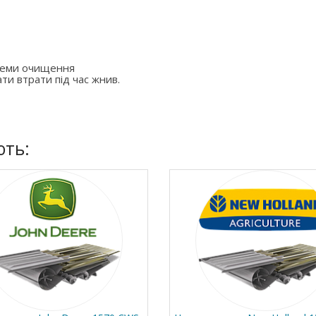
стеми очищення
ти втрати під час жнив.
ють: