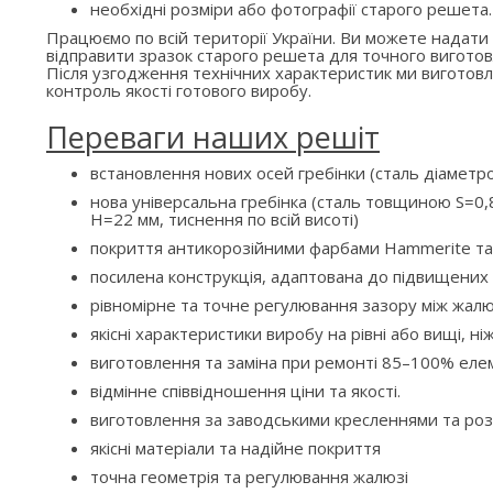
необхідні розміри або фотографії старого решета.
Працюємо по всій території України. Ви можете надати
відправити зразок старого решета для точного виготов
Після узгодження технічних характеристик ми вигото
контроль якості готового виробу.
Переваги наших решіт
встановлення нових осей гребінки (сталь діаметр
нова універсальна гребінка (сталь товщиною S=0,8
H=22 мм, тиснення по всій висоті)
покриття антикорозійними фарбами Hammerite та
посилена конструкція, адаптована до підвищени
рівномірне та точне регулювання зазору між жалю
якісні характеристики виробу на рівні або вищі, ні
виготовлення та заміна при ремонті 85–100% елем
відмінне співвідношення ціни та якості.
виготовлення за заводськими кресленнями та ро
якісні матеріали та надійне покриття
точна геометрія та регулювання жалюзі