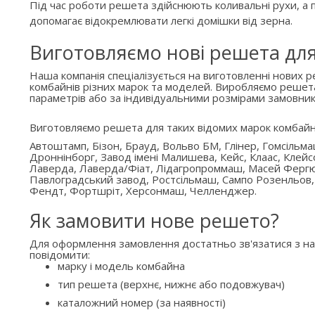
Під час роботи решета здійснюють коливальні рухи, а п
допомагає відокремлювати легкі домішки від зерна.
Виготовляємо нові решета дл
Наша компанія спеціалізується на виготовленні нових 
комбайнів різних марок та моделей. Виробляємо решет
параметрів або за індивідуальними розмірами замовник
Виготовляємо решета для таких відомих марок комбайн
Автоштамп, Бізон, Брауд, Вольво БМ, Глінер, Гомсільм
Дроннінборг, Завод імені Малишева, Кейс, Клаас, Клейс
Лаверда, Лаверда/Фіат, Лідагропроммаш, Масей Ферг
Павлоградський завод, Ростсільмаш, Сампо Розенльов,
Фендт, Фортшріт, Херсонмаш, Челленджер.
Як замовити нове решето?
Для оформлення замовлення достатньо зв'язатися з н
повідомити:
марку і модель комбайна
тип решета (верхнє, нижнє або подовжувач)
каталожний номер (за наявності)