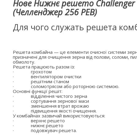
Нове Нижнє решето Challenger 
(Челленджер 256 РЕВ)
Для чого служать решета ком
Решета комбайна — це елементи очисної системи зерн
призначені для очищення зерна від полови, соломи, пил
обмолоту.
Решета працюють разом із:
·
грохотом
·
вентилятором очистки
·
решітним станом
·
соломотрясом або роторною системою.
Основні функції решіт:
·
відділення чистого зерна
·
сортування зернової маси
·
зменшення втрат врожаю
·
підвищення якості очищення.
У комбайнах зазвичай використовуються:
·
верхнє решето
·
нижнє решето
·
подовжувач решета.