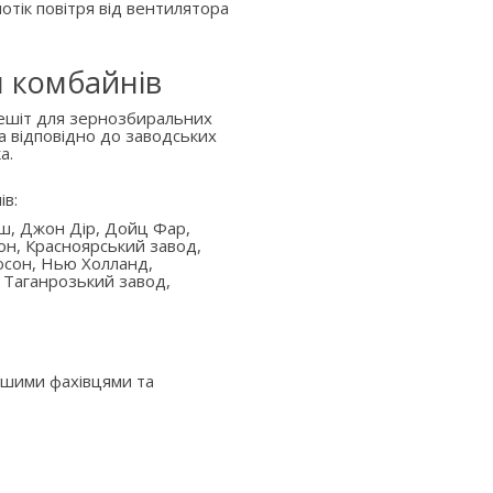
отік повітря від вентилятора
я комбайнів
решіт для зернозбиральних
а відповідно до заводських
а.
ів:
аш, Джон Дір, Дойц Фар,
он, Красноярський завод,
юсон, Нью Холланд,
 Таганрозький завод,
ашими фахівцями та