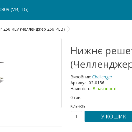
809 (VB, TG)
r 256 REV (Челленджер 256 РЕВ)
Нижнє решет
(Челленджер
Виробник:
Challenger
Артикул:
02-0156
Наявність:
В наявності
0 грн.
Кількість
У КОШИК