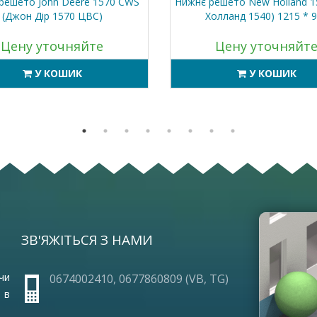
решето John Deere 1570 CWS
Нижнє решето New Holland 1
(Джон Дір 1570 ЦВС)
Холланд 1540) 1215 * 
Цену уточняйте
Цену уточняйт
У КОШИК
У КОШИК
ЗВ'ЯЖІТЬСЯ З НАМИ
ОПЛА
ПРО 
ГАРА
чи
0674002410, 0677860809 (VB, TG)
ЧАСТ
 в
УМОВ