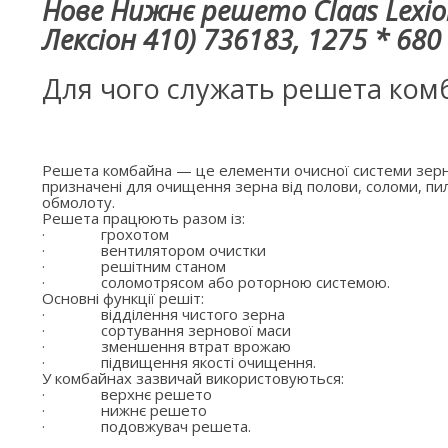
Нове Нижнє решето Claas Lexio
Лексіон 410) 736183, 1275 * 680
Для чого служать решета ком
Решета комбайна — це елементи очисної системи зерн
призначені для очищення зерна від полови, соломи, пил
обмолоту.
Решета працюють разом із:
·
грохотом
·
вентилятором очистки
·
решітним станом
·
соломотрясом або роторною системою.
Основні функції решіт:
·
відділення чистого зерна
·
сортування зернової маси
·
зменшення втрат врожаю
·
підвищення якості очищення.
У комбайнах зазвичай використовуються:
·
верхнє решето
·
нижнє решето
·
подовжувач решета.