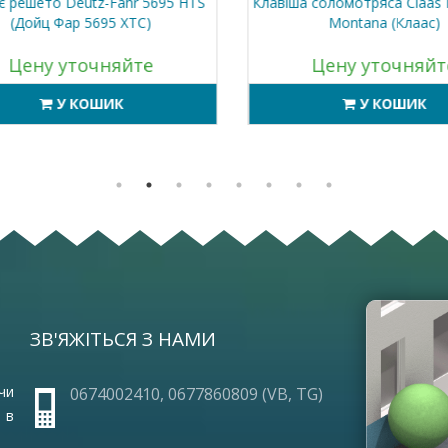
 решето Deutz-Fahr 5695 HTS
Клавіша соломотряса Claas L
(Дойц Фар 5695 ХТС)
Montana (Клаас)
Цену уточняйте
Цену уточняйт
У КОШИК
У КОШИК
ЗВ'ЯЖІТЬСЯ З НАМИ
ОПЛА
ПРО 
ГАРА
чи
0674002410, 0677860809 (VB, TG)
ЧАСТ
 в
УМОВ