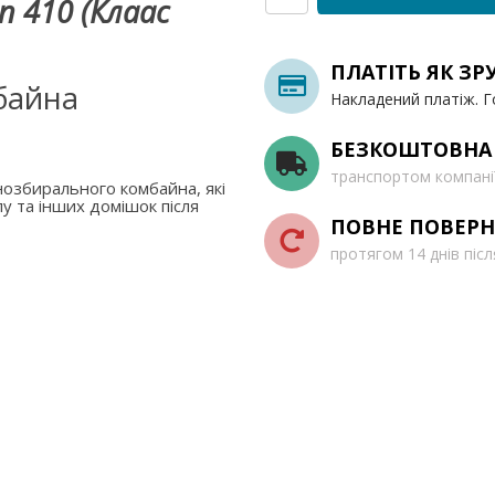
n 410 (Клаас
ПЛАТІТЬ ЯК ЗР
байна
Накладений платіж. Г
БЕЗКОШТОВНА
транспортом компані
озбирального комбайна, які
у та інших домішок після
ПОВНЕ ПОВЕРН
протягом 14 днів піс