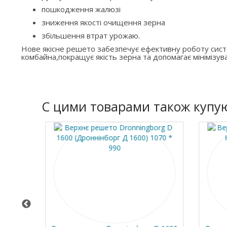
пошкодження жалюзі
зниження якості очищення зерна
збільшення втрат урожаю.
Нове якісне решето забезпечує ефективну роботу си
комбайна,покращує якість зерна та допомагає мінімізува
C цими товарами також купу