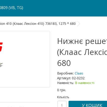
809 (VB, TG)
on 410 (Клаас Лексіон 410) 736183, 1275 * 680
Нижнє решет
(Клаас Лексі
680
Виробник:
Claas
Артикул:
02-0232
Наявність:
В наявності
0 грн.
Кількість
У КОШИК