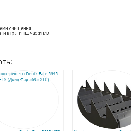
стеми очищення
ти втрати під час жнив.
ють: