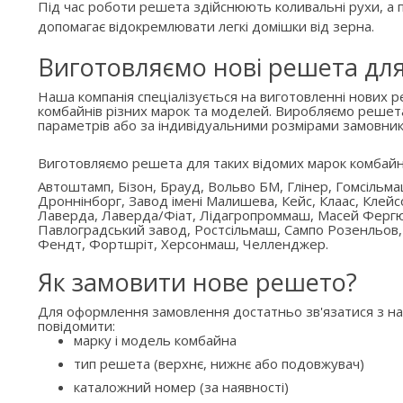
Під час роботи решета здійснюють коливальні рухи, а п
допомагає відокремлювати легкі домішки від зерна.
Виготовляємо нові решета дл
Наша компанія спеціалізується на виготовленні нових 
комбайнів різних марок та моделей. Виробляємо решет
параметрів або за індивідуальними розмірами замовник
Виготовляємо решета для таких відомих марок комбайн
Автоштамп, Бізон, Брауд, Вольво БМ, Глінер, Гомсільм
Дроннінборг, Завод імені Малишева, Кейс, Клаас, Клейс
Лаверда, Лаверда/Фіат, Лідагропроммаш, Масей Ферг
Павлоградський завод, Ростсільмаш, Сампо Розенльов,
Фендт, Фортшріт, Херсонмаш, Челленджер.
Як замовити нове решето?
Для оформлення замовлення достатньо зв'язатися з н
повідомити:
марку і модель комбайна
тип решета (верхнє, нижнє або подовжувач)
каталожний номер (за наявності)