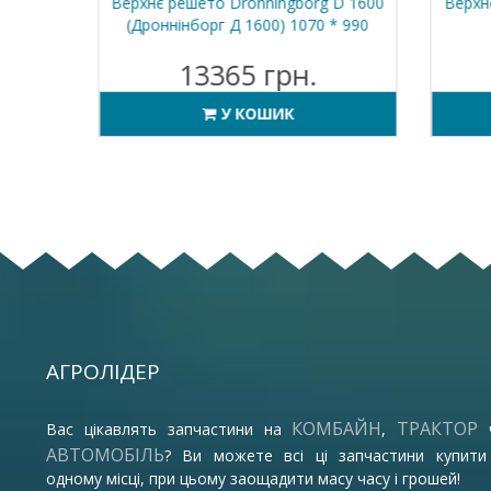
30 MD
Верхнє решето Dronningborg D 1600
Верхнє
60 * 1
(Дроннінборг Д 1600) 1070 * 990
13365 грн.
У КОШИК
АГРОЛІДЕР
КОМБАЙН
ТРАКТОР
Вас цікавлять запчастини на
,
АВТОМОБІЛЬ
? Ви можете всі ці запчастини купити
одному місці, при цьому заощадити масу часу і грошей!