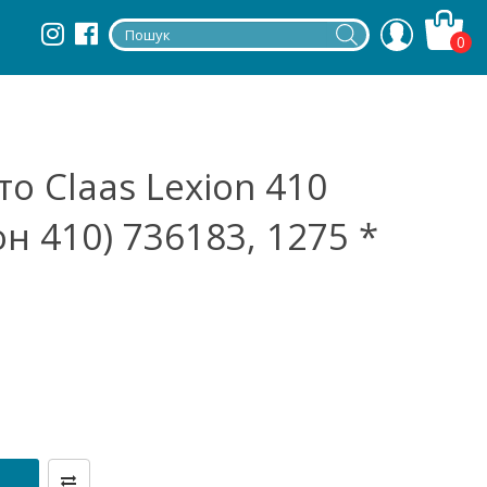
0
о Claas Lexion 410
он 410) 736183, 1275 *