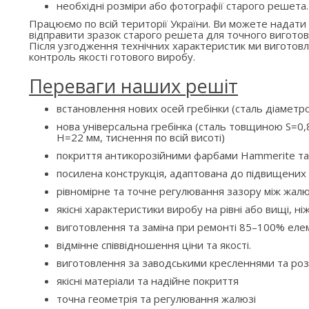
необхідні розміри або фотографії старого решета.
Працюємо по всій території України. Ви можете надати
відправити зразок старого решета для точного виготов
Після узгодження технічних характеристик ми вигото
контроль якості готового виробу.
Переваги наших решіт
встановлення нових осей гребінки (сталь діаметр
нова універсальна гребінка (сталь товщиною S=0,8
H=22 мм, тиснення по всій висоті)
покриття антикорозійними фарбами Hammerite та
посилена конструкція, адаптована до підвищени
рівномірне та точне регулювання зазору між жалю
якісні характеристики виробу на рівні або вищі, ні
виготовлення та заміна при ремонті 85–100% елем
відмінне співвідношення ціни та якості.
виготовлення за заводськими кресленнями та ро
якісні матеріали та надійне покриття
точна геометрія та регулювання жалюзі