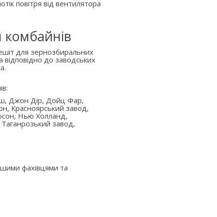
отік повітря від вентилятора
я комбайнів
решіт для зернозбиральних
а відповідно до заводських
а.
ів:
аш, Джон Дір, Дойц Фар,
он, Красноярський завод,
юсон, Нью Холланд,
 Таганрозький завод,
ашими фахівцями та