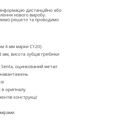
 інформацію дистанційно або
лення нового виробу.
вляємо решето та проводимо
ом 4 мм марки Ст20)
 мм, висота зубців гребінки
 Senta, оцинкований метал
х навантажень
зі
ж в оригіналу
ентів конструкції
змірами