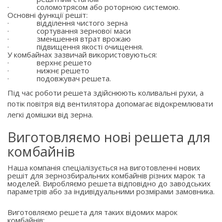
·
соломотрясом або роторною системою.
Основні функції решіт:
·
відділення чистого зерна
·
сортування зернової маси
·
зменшення втрат врожаю
·
підвищення якості очищення.
У комбайнах зазвичай використовуються:
·
верхнє решето
·
нижнє решето
·
подовжувач решета.
Під час роботи решета здійснюють коливальні рухи, а
потік повітря від вентилятора допомагає відокремлювати
легкі домішки від зерна.
Виготовляємо нові решета для
комбайнів
Наша компанія спеціалізується на виготовленні нових
решіт для зернозбиральних комбайнів різних марок та
моделей. Виробляємо решета відповідно до заводських
параметрів або за індивідуальними розмірами замовника.
Виготовляємо решета для таких відомих марок
комбайнів: