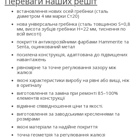
Переваги наших решіт
встановлення нових осей гребінки (сталь
діаметром 4 мм марки Ст20)
нова універсальна гребінка (сталь товщиною S=0,8
мм, висота зубців гребінки H=22 мм, тиснення по
всій висоті)
покриття антикорозійними фарбами Hammerite та
Senta, оцинкований метал
посилена конструкція, адаптована до підвищених
навантажень
рівномірне та точне регулювання зазору між
жалюзі
якісні характеристики виробу на рівні або вищі, ніж
в оригіналу
виготовлення та заміна при ремонті 85–100%
елементів конструкції
відмінне співвідношення ціни та якості.
виготовлення за заводськими кресленнями та
розмірами
якісні матеріали та надійне покриття
точна геометрія та регулювання жалюзі