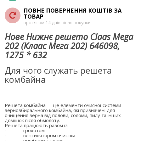
ПОВНЕ ПОВЕРНЕННЯ КОШТІВ ЗА
ТОВАР
протягом 14 днів після покупки
Нове Нижнє решето Claas Mega
202 (Клаас Мега 202) 646098,
1275 * 632
Для чого служать решета
комбайна
Решета комбайна — це елементи очисної системи
зернозбирального комбайна, які призначені для
очищення зерна від полови, соломи, пилу та інших
домішок після обмолоту.
Решета працюють разом із:
·
грохотом
·
вентилятором очистки
·
решітним станом