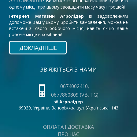
АВТОМОБІЛЬ
? Ви можете всі ці запчастини купити в
одному місці, при цьому заощадити масу часу і грошей!
Інтернет магазин Агролідер
із задоволенням
допоможе Вам у цьому! Зробити замовлення, можна не
встаючи зі свого робочого місця, навіть якщо Ваше
робоче місце в комбайні!
ДОКЛАДНІШЕ
ЗВ'ЯЖІТЬСЯ З НАМИ
0674002410,
0677860809 (VB, TG)
Агролідер
69039, Україна, Запоріжжя, вул. Українська, 143
ОПЛАТА І ДОСТАВКА
ПРО НАС