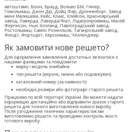
Автоштамп, Бізон, Брауд, Вольво БМ, Глінер,
Гомсільмаш, Джон Дір, Дойц Фар, Дроннінборг, Завод
імені Малишева, Кейс, Клаас, Клейсон, Красноярський
завод, Лаверда, Лаверда/Фіат, Лідагропроммаш, Масей
Фергюсон, Нью Холланд, Павлоградський завод,
Ростсільмаш, Сампо Розенльов, Таганрозький завод,
Фендт, Фортшріт, Херсонмаш, Челленджер.
Як замовити нове решето?
Для оформлення замовлення достатньо зв'язатися з
нашими фахівцями та повідомити:
марку і модель комбайна
тип решета (верхнє, нижнє або подовжувач)
каталожний номер (за наявності)
необхідні розміри або фотографії старого решета.
Працюємо по всій території України. Ви можете надати
інформацію дистанційно або відправити зразок старого
решета для точного виготовлення нового виробу.
Після узгодження технічних характеристик ми
виготовляємо решето та проводимо контроль якості
готового виробу.