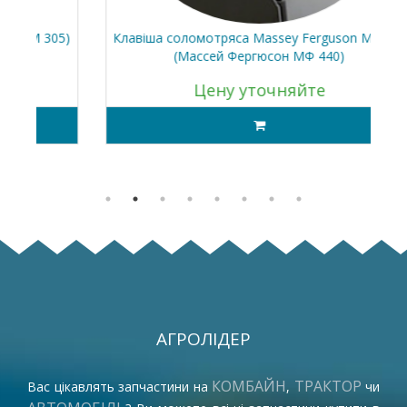
05)
Клавіша соломотряса Massey Ferguson MF 440
Вер
(Массей Фергюсон МФ 440)
Цену уточняйте
АГРОЛІДЕР
КОМБАЙН
ТРАКТОР
Вас цікавлять запчастини на
,
чи