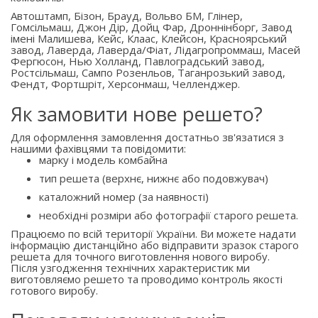
Автоштамп, Бізон, Брауд, Вольво БМ, Глінер,
Гомсільмаш, Джон Дір, Дойц Фар, Дроннінборг, Завод
імені Малишева, Кейс, Клаас, Клейсон, Красноярський
завод, Лаверда, Лаверда/Фіат, Лідагропроммаш, Масей
Фергюсон, Нью Холланд, Павлоградський завод,
Ростсільмаш, Сампо Розенльов, Таганрозький завод,
Фендт, Фортшріт, Херсонмаш, Челленджер.
Як замовити нове решето?
Для оформлення замовлення достатньо зв'язатися з
нашими фахівцями та повідомити:
марку і модель комбайна
тип решета (верхнє, нижнє або подовжувач)
каталожний номер (за наявності)
необхідні розміри або фотографії старого решета.
Працюємо по всій території України. Ви можете надати
інформацію дистанційно або відправити зразок старого
решета для точного виготовлення нового виробу.
Після узгодження технічних характеристик ми
виготовляємо решето та проводимо контроль якості
готового виробу.