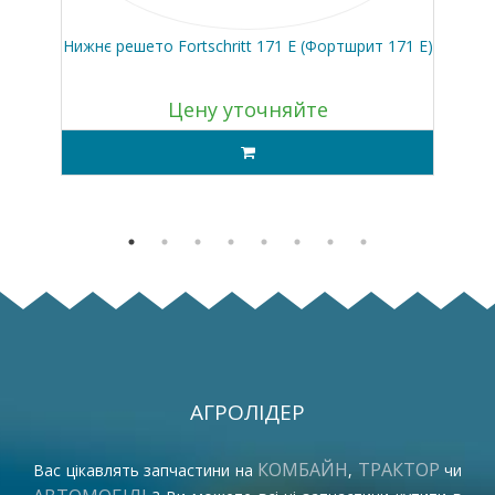
Нижнє решето Fortschritt 171 E (Фортшрит 171 Е)
To
Цену уточняйте
АГРОЛІДЕР
КОМБАЙН
ТРАКТОР
Вас цікавлять запчастини на
,
чи