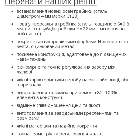
Переваги наших решіт
встановлення нових осей гребінки (сталь
діаметром 4 мм марки Ст20)
нова універсальна гребінка (сталь товщиною S=0,8
мм, висота зубців гребінки H=22 мм, тиснення по
всій висоті)
покриття антикорозійними фарбами Hammerite та
Senta, оцинкований метал
посилена конструкція, адаптована до підвищених
навантажень
рівномірне та точне регулювання зазору між
жалюзі
якісні характеристики виробу на рівні або вищі, ніж
в оригіналу
виготовлення та заміна при ремонті 85–100%
елементів конструкції
відмінне співвідношення ціни та якості.
виготовлення за заводськими кресленнями та
розмірами
якісні матеріали та надійне покриття
точна геометрія та регулювання жалюзі