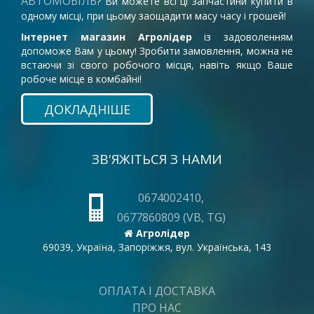
АВТОМОБІЛЬ
? Ви можете всі ці запчастини купити в
одному місці, при цьому заощадити масу часу і грошей!
Інтернет магазин Агролідер
із задоволенням
допоможе Вам у цьому! Зробити замовлення, можна не
встаючи зі свого робочого місця, навіть якщо Ваше
робоче місце в комбайні!
ДОКЛАДНІШЕ
ЗВ'ЯЖІТЬСЯ З НАМИ
0674002410,
0677860809 (VB, TG)
Агролідер
69039, Україна, Запоріжжя, вул. Українська, 143
ОПЛАТА І ДОСТАВКА
ПРО НАС