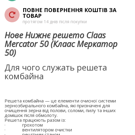
ПОВНЕ ПОВЕРНЕННЯ КОШТІВ ЗА
ТОВАР
протягом 14 днів після покупки
Нове Нижнє решето Claas
Mercator 50 (Клаас Меркатор
50)
Для чого служать решета
комбайна
Решета комбайна — це елементи очисної системи
зернозбирального комбайна, які призначені для
очищення зерна від полови, соломи, пилу та інших
домішок після обмолоту.
Решета працюють разом із:
·
грохотом
·
вентилятором очистки
·
решітним станом