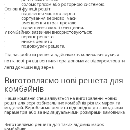
·
соломотрясом або роторною системою.
Основні функції решіт:
·
відділення чистого зерна
·
сортування зернової маси
·
зменшення втрат врожаю
·
підвищення якості очищення.
У комбайнах зазвичай використовуються:
·
верхнє решето
·
нижнє решето
·
подовжувач решета.
Під час роботи решета здійснюють коливальні рухи, а
потік повітря від вентилятора допомагає відокремлювати
легкі домішки від зерна.
Виготовляємо нові решета для
комбайнів
Наша компанія спеціалізується на виготовленні нових
решіт для зернозбиральних комбайнів різних марок та
моделей. Виробляємо решета відповідно до заводських
параметрів або за індивідуальними розмірами замовника.
Виготовляємо решета для таких відомих марок
комбайнів: