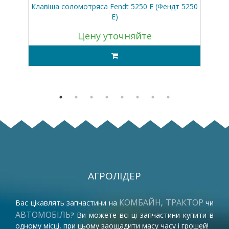
Клавіша соломотряса Fendt 5250 E (Фендт 5250
Е)
Цену уточняйте
АГРОЛІДЕР
КОМБАЙН
ТРАКТОР
Вас цікавлять запчастини на
,
чи
АВТОМОБІЛЬ
? Ви можете всі ці запчастини купити в
одному місці, при цьому заощадити масу часу і грошей!