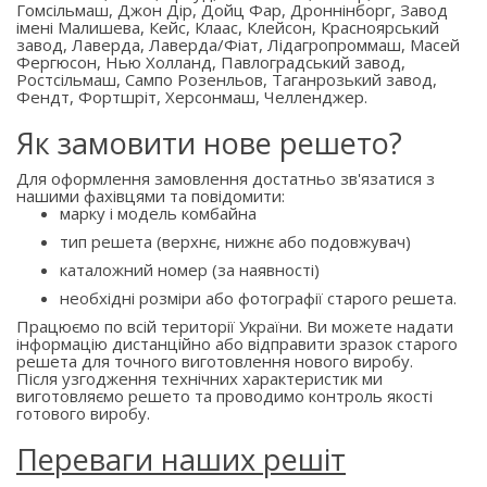
Гомсільмаш, Джон Дір, Дойц Фар, Дроннінборг, Завод
імені Малишева, Кейс, Клаас, Клейсон, Красноярський
завод, Лаверда, Лаверда/Фіат, Лідагропроммаш, Масей
Фергюсон, Нью Холланд, Павлоградський завод,
Ростсільмаш, Сампо Розенльов, Таганрозький завод,
Фендт, Фортшріт, Херсонмаш, Челленджер.
Як замовити нове решето?
Для оформлення замовлення достатньо зв'язатися з
нашими фахівцями та повідомити:
марку і модель комбайна
тип решета (верхнє, нижнє або подовжувач)
каталожний номер (за наявності)
необхідні розміри або фотографії старого решета.
Працюємо по всій території України. Ви можете надати
інформацію дистанційно або відправити зразок старого
решета для точного виготовлення нового виробу.
Після узгодження технічних характеристик ми
виготовляємо решето та проводимо контроль якості
готового виробу.
Переваги наших решіт