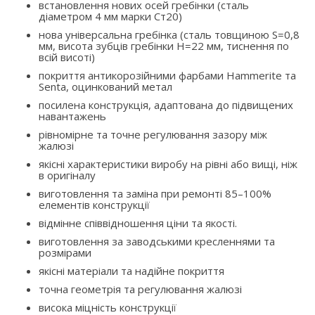
встановлення нових осей гребінки (сталь
діаметром 4 мм марки Ст20)
нова універсальна гребінка (сталь товщиною S=0,8
мм, висота зубців гребінки H=22 мм, тиснення по
всій висоті)
покриття антикорозійними фарбами Hammerite та
Senta, оцинкований метал
посилена конструкція, адаптована до підвищених
навантажень
рівномірне та точне регулювання зазору між
жалюзі
якісні характеристики виробу на рівні або вищі, ніж
в оригіналу
виготовлення та заміна при ремонті 85–100%
елементів конструкції
відмінне співвідношення ціни та якості.
виготовлення за заводськими кресленнями та
розмірами
якісні матеріали та надійне покриття
точна геометрія та регулювання жалюзі
висока міцність конструкції