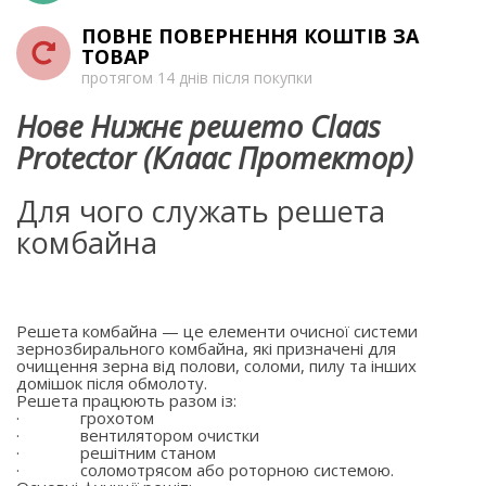
ПОВНЕ ПОВЕРНЕННЯ КОШТІВ ЗА
ТОВАР
протягом 14 днів після покупки
Нове Нижнє решето Claas
Protector (Клаас Протектор)
Для чого служать решета
комбайна
Решета комбайна — це елементи очисної системи
зернозбирального комбайна, які призначені для
очищення зерна від полови, соломи, пилу та інших
домішок після обмолоту.
Решета працюють разом із:
·
грохотом
·
вентилятором очистки
·
решітним станом
·
соломотрясом або роторною системою.