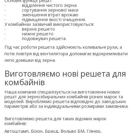
Основні функції решіт:
·
відділення чистого зерна
·
сортування зернової маси
·
зменшення втрат врожаю
·
підвищення якості очищення.
У комбайнах зазвичай використовуються:
·
верхнє решето
·
нижнє решето
·
подовжувач решета.
Під час роботи решета здійснюють коливальні рухи, а
потік повітря від вентилятора допомагає відокремлювати
легкі домішки від зерна.
Виготовляємо нові решета для
комбайнів
Наша компанія спеціалізується на виготовленні нових
решіт для зернозбиральних комбайнів різних марок та
моделей. Виробляємо решета відповідно до заводських
параметрів або за індивідуальними розмірами замовника.
Виготовляємо решета для таких відомих марок
комбайнів:
Автоштамп, Бізон, Брауд, Вольво БМ, Глінер,