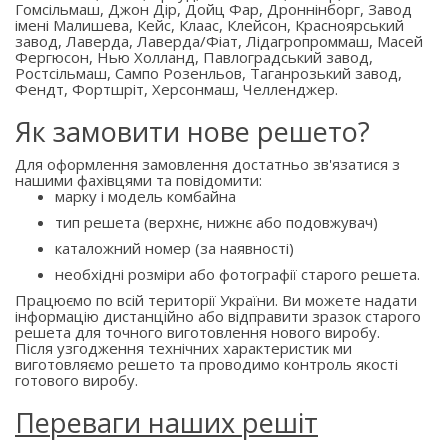
Гомсільмаш, Джон Дір, Дойц Фар, Дроннінборг, Завод
імені Малишева, Кейс, Клаас, Клейсон, Красноярський
завод, Лаверда, Лаверда/Фіат, Лідагропроммаш, Масей
Фергюсон, Нью Холланд, Павлоградський завод,
Ростсільмаш, Сампо Розенльов, Таганрозький завод,
Фендт, Фортшріт, Херсонмаш, Челленджер.
Як замовити нове решето?
Для оформлення замовлення достатньо зв'язатися з
нашими фахівцями та повідомити:
марку і модель комбайна
тип решета (верхнє, нижнє або подовжувач)
каталожний номер (за наявності)
необхідні розміри або фотографії старого решета.
Працюємо по всій території України. Ви можете надати
інформацію дистанційно або відправити зразок старого
решета для точного виготовлення нового виробу.
Після узгодження технічних характеристик ми
виготовляємо решето та проводимо контроль якості
готового виробу.
Переваги наших решіт