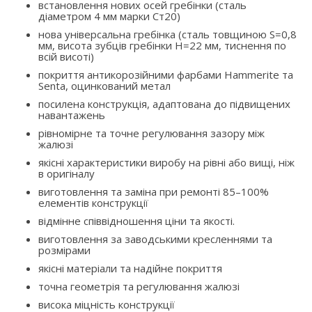
встановлення нових осей гребінки (сталь
діаметром 4 мм марки Ст20)
нова універсальна гребінка (сталь товщиною S=0,8
мм, висота зубців гребінки H=22 мм, тиснення по
всій висоті)
покриття антикорозійними фарбами Hammerite та
Senta, оцинкований метал
посилена конструкція, адаптована до підвищених
навантажень
рівномірне та точне регулювання зазору між
жалюзі
якісні характеристики виробу на рівні або вищі, ніж
в оригіналу
виготовлення та заміна при ремонті 85–100%
елементів конструкції
відмінне співвідношення ціни та якості.
виготовлення за заводськими кресленнями та
розмірами
якісні матеріали та надійне покриття
точна геометрія та регулювання жалюзі
висока міцність конструкції