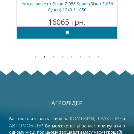
Нью
Нижнє решето Bizon Z 056 Super (Бізон З 056
Гр
Супер) 1240 * 1050
16065 грн.
АГРОЛІДЕР
КОМБАЙН
ТРАКТОР
Вас цікавлять запчастини на
,
чи
АВТОМОБІЛЬ
? Ви можете всі ці запчастини купити в
одному місці, при цьому заощадити масу часу і грошей!