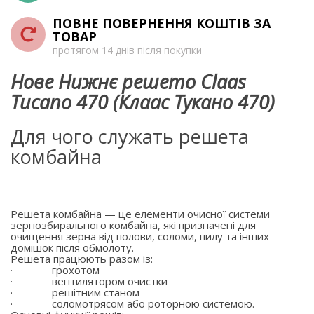
ПОВНЕ ПОВЕРНЕННЯ КОШТІВ ЗА
ТОВАР
протягом 14 днів після покупки
Нове Нижнє решето Claas
Tucano 470 (Клаас Тукано 470)
Для чого служать решета
комбайна
Решета комбайна — це елементи очисної системи
зернозбирального комбайна, які призначені для
очищення зерна від полови, соломи, пилу та інших
домішок після обмолоту.
Решета працюють разом із:
·
грохотом
·
вентилятором очистки
·
решітним станом
·
соломотрясом або роторною системою.