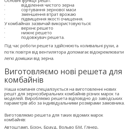
Основні функції решіт:
·
відділення чистого зерна
·
сортування зернової маси
·
зменшення втрат врожаю
·
підвищення якості очищення.
У комбайнах зазвичай використовуються:
·
верхнє решето
·
нижнє решето
·
подовжувач решета.
Під час роботи решета здійснюють коливальні рухи, а
потік повітря від вентилятора допомагає відокремлювати
легкі домішки від зерна.
Виготовляємо нові решета для
комбайнів
Наша компанія спеціалізується на виготовленні нових
решіт для зернозбиральних комбайнів різних марок та
моделей. Виробляємо решета відповідно до заводських
параметрів або за індивідуальними розмірами замовника.
Виготовляємо решета для таких відомих марок
комбайнів:
Автоштамп, Бізон, Брауд, Вольво БМ, Глінер,