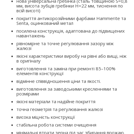
нова універсальна гребінка (сталь товщиною S=0,8
мм, висота зубців гребінки H=22 мм, тиснення по
всій висоті)
покриття антикорозійними фарбами Hammerite та
Senta, оцинкований метал
посилена конструкція, адаптована до підвищених
навантажень
рівномірне та точне регулювання зазору між
жалюзі
якісні характеристики виробу на рівні або вищі, ніж
в оригіналу
виготовлення та заміна при ремонті 85–100%
елементів конструкції
відмінне співвідношення ціни та якості.
виготовлення за заводськими кресленнями та
розмірами
якісні матеріали та надійне покриття
точна геометрія та регулювання жалюзі
висока міцність конструкції
стабільна робота системи очищення
мінімальні втрати зерна під час збирання врожаю.