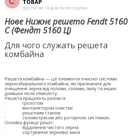
ТОВАР
протягом 14 днів після покупки
Нове Нижнє решето Fendt 5160
C (Фендт 5160 Ц)
Для чого служать решета
комбайна
Решета комбайна — це елементи очисної системи
зернозбирального комбайна, які призначені для
очищення зерна від полови, соломи, пилу та інших
домішок після обмолоту.
Решета працюють разом із:
·
грохотом
·
вентилятором очистки
·
решітним станом
·
соломотрясом або роторною системою.
Основні функції решіт:
·
відділення чистого зерна
·
сортування зернової маси