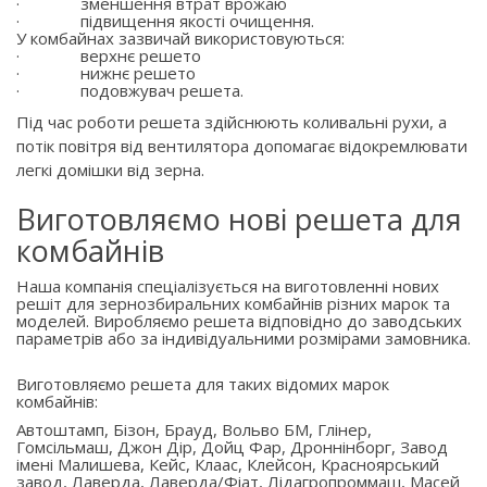
·
зменшення втрат врожаю
·
підвищення якості очищення.
У комбайнах зазвичай використовуються:
·
верхнє решето
·
нижнє решето
·
подовжувач решета.
Під час роботи решета здійснюють коливальні рухи, а
потік повітря від вентилятора допомагає відокремлювати
легкі домішки від зерна.
Виготовляємо нові решета для
комбайнів
Наша компанія спеціалізується на виготовленні нових
решіт для зернозбиральних комбайнів різних марок та
моделей. Виробляємо решета відповідно до заводських
параметрів або за індивідуальними розмірами замовника.
Виготовляємо решета для таких відомих марок
комбайнів:
Автоштамп, Бізон, Брауд, Вольво БМ, Глінер,
Гомсільмаш, Джон Дір, Дойц Фар, Дроннінборг, Завод
імені Малишева, Кейс, Клаас, Клейсон, Красноярський
завод, Лаверда, Лаверда/Фіат, Лідагропроммаш, Масей