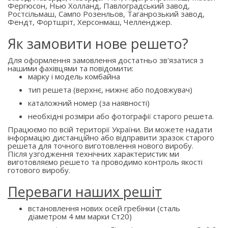
Фергюсон, Нью Холланд, Павлоградський завод,
Ростсільмаш, Сампо Розенльов, Таганрозький завод,
Фендт, Фортшріт, Херсонмаш, Челленджер.
Як замовити нове решето?
Для оформлення замовлення достатньо зв'язатися з
нашими фахівцями та повідомити:
марку і модель комбайна
тип решета (верхнє, нижнє або подовжувач)
каталожний номер (за наявності)
необхідні розміри або фотографії старого решета.
Працюємо по всій території України. Ви можете надати
інформацію дистанційно або відправити зразок старого
решета для точного виготовлення нового виробу.
Після узгодження технічних характеристик ми
виготовляємо решето та проводимо контроль якості
готового виробу.
Переваги наших решіт
встановлення нових осей гребінки (сталь
діаметром 4 мм марки Ст20)