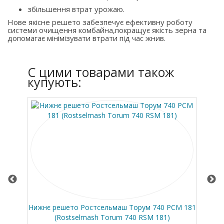
збільшення втрат урожаю.
Нове якісне решето забезпечує ефективну роботу
системи очищення комбайна,покращує якість зерна та
допомагає мінімізувати втрати під час жнив.
C цими товарами також
купують:
Нижнє решето Ростсельмаш Торум 740 РСМ 181
П
(Rostselmash Torum 740 RSM 181)