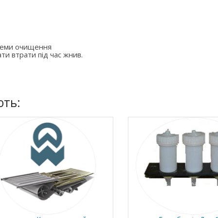
стеми очищення
ти втрати під час жнив.
ють: