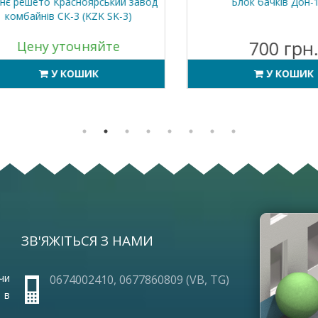
решето Красноярський завод
Блок бачків Дон-150
мбайнів СК-3 (KZK SK-3)
700 грн.
Цену уточняйте
У КОШИК
У КОШИК
ЗВ'ЯЖІТЬСЯ З НАМИ
ОПЛА
ПРО 
ГАРА
чи
0674002410, 0677860809 (VB, TG)
ЧАСТ
 в
УМОВ