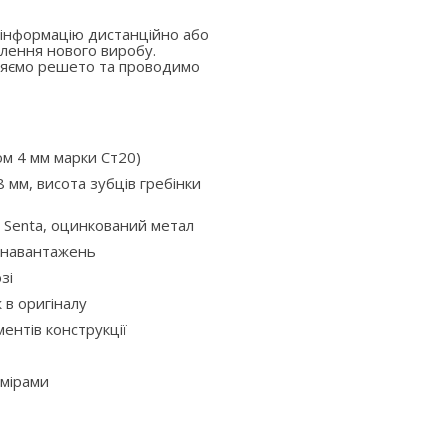
 інформацію дистанційно або
лення нового виробу.
вляємо решето та проводимо
ом 4 мм марки Ст20)
 мм, висота зубців гребінки
 Senta, оцинкований метал
х навантажень
зі
ж в оригіналу
ентів конструкції
змірами