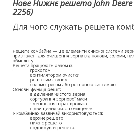
Нове Нижнє решето John Deere 
2256)
Для чого служать решета ком
Решета комбайна — це елементи очисної системи зерн
призначені для очищення зерна від полови, соломи, пил
обмолоту.
Решета працюють разом із:
·
грохотом
·
вентилятором очистки
·
решітним станом
·
соломотрясом або роторною системою.
Основні функції решіт:
·
відділення чистого зерна
·
сортування зернової маси
·
зменшення втрат врожаю
·
підвищення якості очищення.
У комбайнах зазвичай використовуються:
·
верхнє решето
·
нижнє решето
·
подовжувач решета.