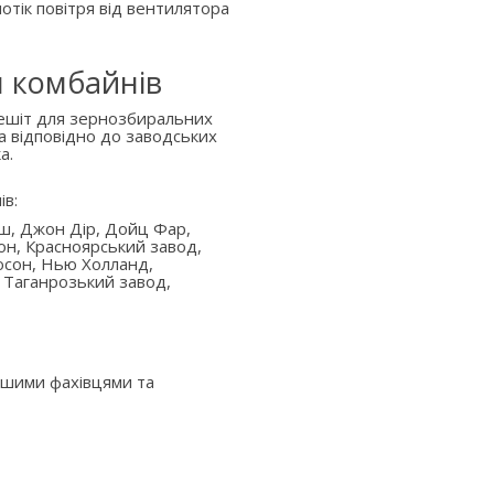
отік повітря від вентилятора
я комбайнів
решіт для зернозбиральних
а відповідно до заводських
а.
ів:
аш, Джон Дір, Дойц Фар,
он, Красноярський завод,
юсон, Нью Холланд,
 Таганрозький завод,
ашими фахівцями та