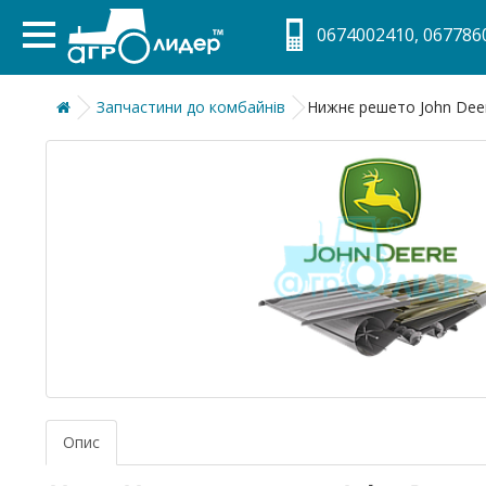
0674002410, 0677860
Запчастини до комбайнів
Нижнє решето John Deer
Опис