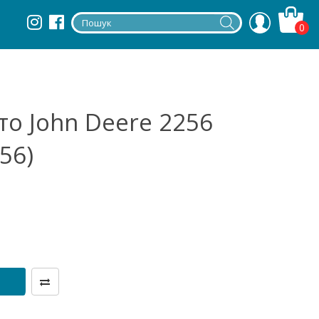
0
о John Deere 2256
56)