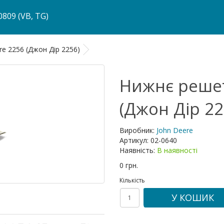
809 (VB, TG)
e 2256 (Джон Дір 2256)
Нижнє решет
(Джон Дір 22
Виробник:
John Deere
Артикул:
02-0640
Наявність:
В наявності
0 грн.
Кількість
У КОШИК