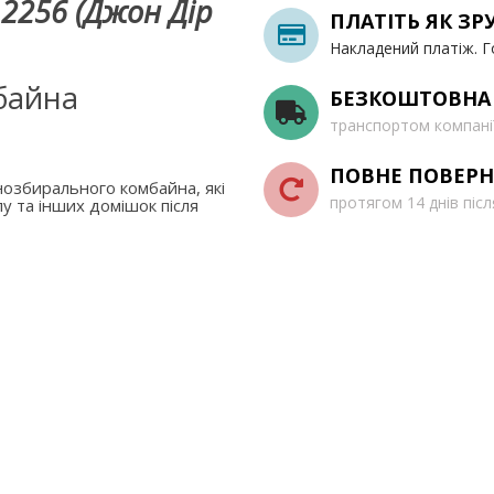
2256 (Джон Дір
ПЛАТІТЬ ЯК ЗР
Накладений платіж. Г
байна
БЕЗКОШТОВНА
транспортом компані
ПОВНЕ ПОВЕРН
озбирального комбайна, які
протягом 14 днів піс
у та інших домішок після