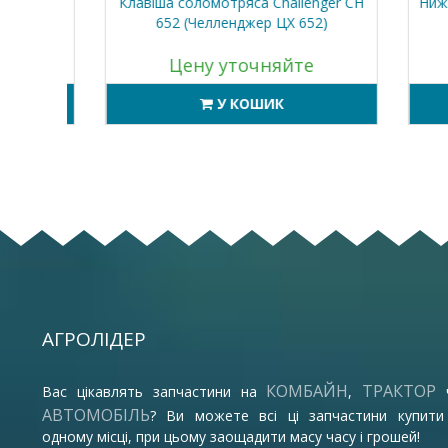
060 CT
Клавіша соломотряса Challenger CH
Нижнє 
0
652 (Челленджер ЦХ 652)
ко
Цену уточняйте
У КОШИК
АГРОЛІДЕР
КОМБАЙН
ТРАКТОР
Вас цікавлять запчастини на
,
АВТОМОБІЛЬ
? Ви можете всі ці запчастини купити
одному місці, при цьому заощадити масу часу і грошей!