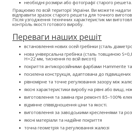
необхідні розміри або фотографії старого решета.
Працюємо по всій території України. Ви можете надати
відправити зразок старого решета для точного виготов
Після узгодження технічних характеристик ми вигото
контроль якості готового виробу.
Переваги наших решіт
встановлення нових осей гребінки (сталь діаметр
нова універсальна гребінка (сталь товщиною S=0,8
H=22 мм, тиснення по всій висоті)
покриття антикорозійними фарбами Hammerite та
посилена конструкція, адаптована до підвищени
рівномірне та точне регулювання зазору між жалю
якісні характеристики виробу на рівні або вищі, ні
виготовлення та заміна при ремонті 85–100% елем
відмінне співвідношення ціни та якості.
виготовлення за заводськими кресленнями та ро
якісні матеріали та надійне покриття
точна геометрія та регулювання жалюзі