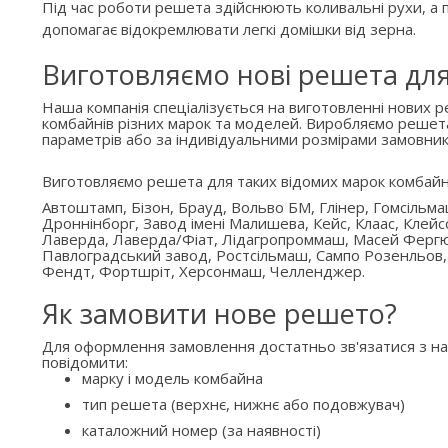
Під час роботи решета здійснюють коливальні рухи, а п
допомагає відокремлювати легкі домішки від зерна.
Виготовляємо нові решета дл
Наша компанія спеціалізується на виготовленні нових 
комбайнів різних марок та моделей. Виробляємо решет
параметрів або за індивідуальними розмірами замовник
Виготовляємо решета для таких відомих марок комбайн
Автоштамп, Бізон, Брауд, Вольво БМ, Глінер, Гомсільм
Дроннінборг, Завод імені Малишева, Кейс, Клаас, Клейс
Лаверда, Лаверда/Фіат, Лідагропроммаш, Масей Ферг
Павлоградський завод, Ростсільмаш, Сампо Розенльов,
Фендт, Фортшріт, Херсонмаш, Челленджер.
Як замовити нове решето?
Для оформлення замовлення достатньо зв'язатися з н
повідомити:
марку і модель комбайна
тип решета (верхнє, нижнє або подовжувач)
каталожний номер (за наявності)