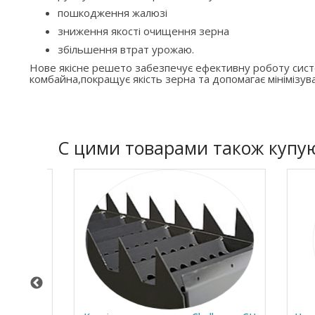
пошкодження жалюзі
зниження якості очищення зерна
збільшення втрат урожаю.
Нове якісне решето забезпечує ефективну роботу си
комбайна,покращує якість зерна та допомагає мінімізува
C цими товарами також купу