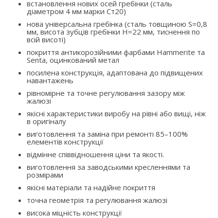
встановлення нових осей гребінки (сталь
діаметром 4 мм марки Ст20)
нова універсальна гребінка (сталь товщиною S=0,8
мм, висота зубців гребінки H=22 мм, тиснення по
всій висоті)
покриття антикорозійними фарбами Hammerite та
Senta, оцинкований метал
посилена конструкція, адаптована до підвищених
навантажень
рівномірне та точне регулювання зазору між
жалюзі
якісні характеристики виробу на рівні або вищі, ніж
в оригіналу
виготовлення та заміна при ремонті 85–100%
елементів конструкції
відмінне співвідношення ціни та якості.
виготовлення за заводськими кресленнями та
розмірами
якісні матеріали та надійне покриття
точна геометрія та регулювання жалюзі
висока міцність конструкції