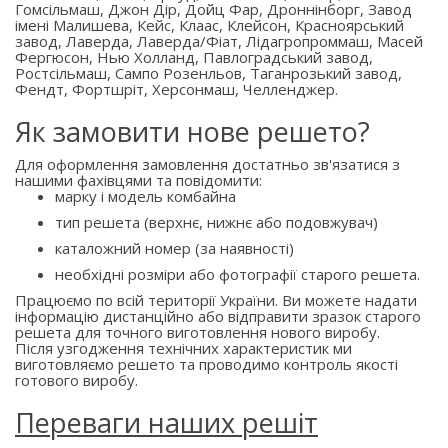
Гомсільмаш, Джон Дір, Дойц Фар, Дроннінборг, Завод
імені Малишева, Кейс, Клаас, Клейсон, Красноярський
завод, Лаверда, Лаверда/Фіат, Лідагропроммаш, Масей
Фергюсон, Нью Холланд, Павлоградський завод,
Ростсільмаш, Сампо Розенльов, Таганрозький завод,
Фендт, Фортшріт, Херсонмаш, Челленджер.
Як замовити нове решето?
Для оформлення замовлення достатньо зв'язатися з
нашими фахівцями та повідомити:
марку і модель комбайна
тип решета (верхнє, нижнє або подовжувач)
каталожний номер (за наявності)
необхідні розміри або фотографії старого решета.
Працюємо по всій території України. Ви можете надати
інформацію дистанційно або відправити зразок старого
решета для точного виготовлення нового виробу.
Після узгодження технічних характеристик ми
виготовляємо решето та проводимо контроль якості
готового виробу.
Переваги наших решіт