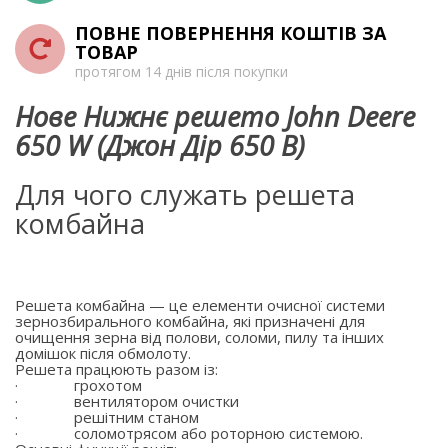
ПОВНЕ ПОВЕРНЕННЯ КОШТІВ ЗА
ТОВАР
протягом 14 днів після покупки
Нове Нижнє решето John Deere
650 W (Джон Дір 650 В)
Для чого служать решета
комбайна
Решета комбайна — це елементи очисної системи
зернозбирального комбайна, які призначені для
очищення зерна від полови, соломи, пилу та інших
домішок після обмолоту.
Решета працюють разом із:
·
грохотом
·
вентилятором очистки
·
решітним станом
·
соломотрясом або роторною системою.