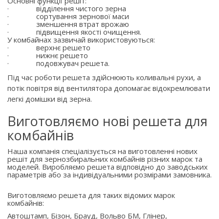
Основні функції решіт:
·
відділення чистого зерна
·
сортування зернової маси
·
зменшення втрат врожаю
·
підвищення якості очищення.
У комбайнах зазвичай використовуються:
·
верхнє решето
·
нижнє решето
·
подовжувач решета.
Під час роботи решета здійснюють коливальні рухи, а
потік повітря від вентилятора допомагає відокремлювати
легкі домішки від зерна.
Виготовляємо нові решета для
комбайнів
Наша компанія спеціалізується на виготовленні нових
решіт для зернозбиральних комбайнів різних марок та
моделей. Виробляємо решета відповідно до заводських
параметрів або за індивідуальними розмірами замовника.
Виготовляємо решета для таких відомих марок
комбайнів:
Автоштамп, Бізон, Брауд, Вольво БМ, Глінер,