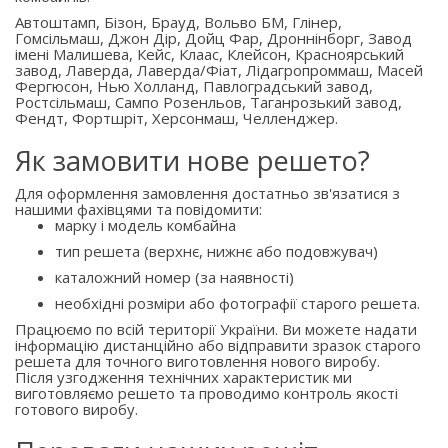
Автоштамп, Бізон, Брауд, Вольво БМ, Глінер,
Гомсільмаш, Джон Дір, Дойц Фар, Дроннінборг, Завод
імені Малишева, Кейс, Клаас, Клейсон, Красноярський
завод, Лаверда, Лаверда/Фіат, Лідагропроммаш, Масей
Фергюсон, Нью Холланд, Павлоградський завод,
Ростсільмаш, Сампо Розенльов, Таганрозький завод,
Фендт, Фортшріт, Херсонмаш, Челленджер.
Як замовити нове решето?
Для оформлення замовлення достатньо зв'язатися з
нашими фахівцями та повідомити:
марку і модель комбайна
тип решета (верхнє, нижнє або подовжувач)
каталожний номер (за наявності)
необхідні розміри або фотографії старого решета.
Працюємо по всій території України. Ви можете надати
інформацію дистанційно або відправити зразок старого
решета для точного виготовлення нового виробу.
Після узгодження технічних характеристик ми
виготовляємо решето та проводимо контроль якості
готового виробу.