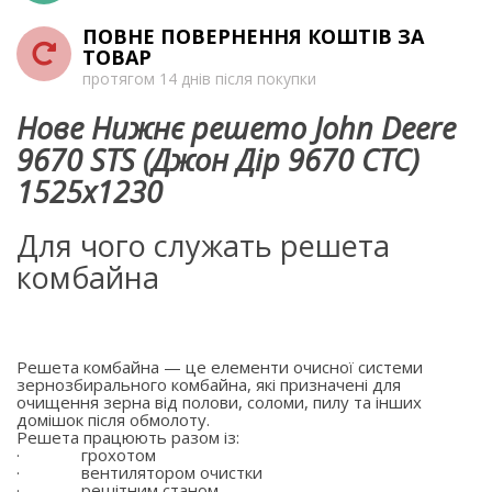
ПОВНЕ ПОВЕРНЕННЯ КОШТІВ ЗА
ТОВАР
протягом 14 днів після покупки
Нове Нижнє решето John Deere
9670 STS (Джон Дір 9670 СТС)
1525х1230
Для чого служать решета
комбайна
Решета комбайна — це елементи очисної системи
зернозбирального комбайна, які призначені для
очищення зерна від полови, соломи, пилу та інших
домішок після обмолоту.
Решета працюють разом із:
·
грохотом
·
вентилятором очистки
·
решітним станом