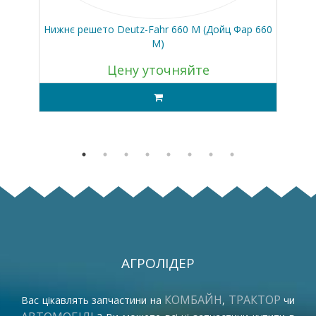
Нижнє решето Deutz-Fahr 660 M (Дойц Фар 660
В
М)
Цену уточняйте
АГРОЛІДЕР
КОМБАЙН
ТРАКТОР
Вас цікавлять запчастини на
,
чи