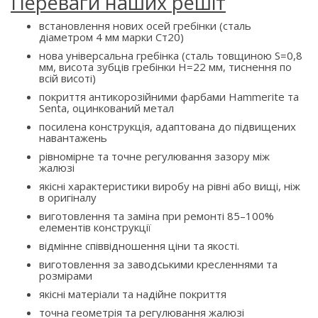
Переваги наших решіт
встановлення нових осей гребінки (сталь
діаметром 4 мм марки Ст20)
нова універсальна гребінка (сталь товщиною S=0,8
мм, висота зубців гребінки H=22 мм, тиснення по
всій висоті)
покриття антикорозійними фарбами Hammerite та
Senta, оцинкований метал
посилена конструкція, адаптована до підвищених
навантажень
рівномірне та точне регулювання зазору між
жалюзі
якісні характеристики виробу на рівні або вищі, ніж
в оригіналу
виготовлення та заміна при ремонті 85–100%
елементів конструкції
відмінне співвідношення ціни та якості.
виготовлення за заводськими кресленнями та
розмірами
якісні матеріали та надійне покриття
точна геометрія та регулювання жалюзі