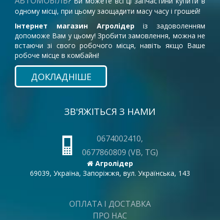
АВТОМОБІЛЬ
? Ви можете всі ці запчастини купити в
одному місці, при цьому заощадити масу часу і грошей!
Інтернет магазин Агролідер
із задоволенням
допоможе Вам у цьому! Зробити замовлення, можна не
встаючи зі свого робочого місця, навіть якщо Ваше
робоче місце в комбайні!
ДОКЛАДНІШЕ
ЗВ'ЯЖІТЬСЯ З НАМИ
0674002410,
0677860809 (VB, TG)
Агролідер
69039, Україна, Запоріжжя, вул. Українська, 143
ОПЛАТА І ДОСТАВКА
ПРО НАС