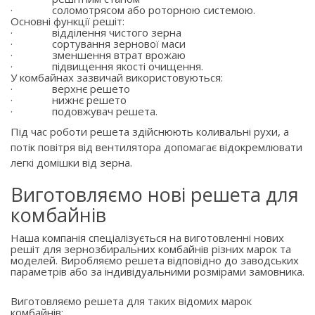
·
соломотрясом або роторною системою.
Основні функції решіт:
·
відділення чистого зерна
·
сортування зернової маси
·
зменшення втрат врожаю
·
підвищення якості очищення.
У комбайнах зазвичай використовуються:
·
верхнє решето
·
нижнє решето
·
подовжувач решета.
Під час роботи решета здійснюють коливальні рухи, а
потік повітря від вентилятора допомагає відокремлювати
легкі домішки від зерна.
Виготовляємо нові решета для
комбайнів
Наша компанія спеціалізується на виготовленні нових
решіт для зернозбиральних комбайнів різних марок та
моделей. Виробляємо решета відповідно до заводських
параметрів або за індивідуальними розмірами замовника.
Виготовляємо решета для таких відомих марок
комбайнів: