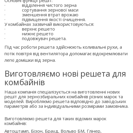
Основні функції решіт:
·
відділення чистого зерна
·
сортування зернової маси
·
зменшення втрат врожаю
·
підвищення якості очищення.
У комбайнах зазвичай використовуються:
·
верхнє решето
·
нижнє решето
·
подовжувач решета.
Під час роботи решета здійснюють коливальні рухи, а
потік повітря від вентилятора допомагає відокремлювати
легкі домішки від зерна.
Виготовляємо нові решета для
комбайнів
Наша компанія спеціалізується на виготовленні нових
решіт для зернозбиральних комбайнів різних марок та
моделей. Виробляємо решета відповідно до заводських
параметрів або за індивідуальними розмірами замовника.
Виготовляємо решета для таких відомих марок
комбайнів:
Автоштамп, Бізон, Брауд, Вольво БМ, Глінер,