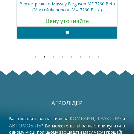
а М
Верхнє решето Massey Ferguson MF 7260 Beta
Кл
(Массей Фергюсон МФ 7260 Бета)
Цену уточняйте
АГРОЛІДЕР
КОМБАЙН
ТРАКТОР
Вас цікавлять запчастини на
,
чи
АВТОМОБІЛЬ
? Ви можете всі ці запчастини купити в
одному місці, при цьому заощадити масу часу і грошей!