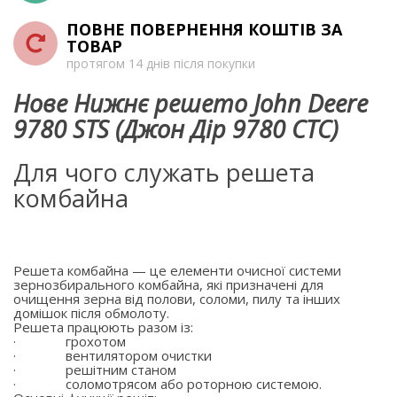
ПОВНЕ ПОВЕРНЕННЯ КОШТІВ ЗА
ТОВАР
протягом 14 днів після покупки
Нове Нижнє решето John Deere
9780 STS (Джон Дір 9780 СТС)
Для чого служать решета
комбайна
Решета комбайна — це елементи очисної системи
зернозбирального комбайна, які призначені для
очищення зерна від полови, соломи, пилу та інших
домішок після обмолоту.
Решета працюють разом із:
·
грохотом
·
вентилятором очистки
·
решітним станом
·
соломотрясом або роторною системою.