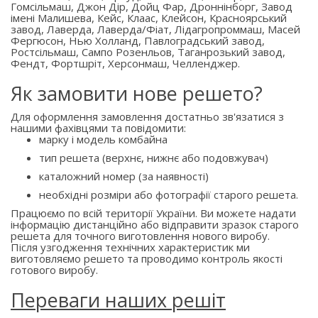
Гомсільмаш, Джон Дір, Дойц Фар, Дроннінборг, Завод
імені Малишева, Кейс, Клаас, Клейсон, Красноярський
завод, Лаверда, Лаверда/Фіат, Лідагропроммаш, Масей
Фергюсон, Нью Холланд, Павлоградський завод,
Ростсільмаш, Сампо Розенльов, Таганрозький завод,
Фендт, Фортшріт, Херсонмаш, Челленджер.
Як замовити нове решето?
Для оформлення замовлення достатньо зв'язатися з
нашими фахівцями та повідомити:
марку і модель комбайна
тип решета (верхнє, нижнє або подовжувач)
каталожний номер (за наявності)
необхідні розміри або фотографії старого решета.
Працюємо по всій території України. Ви можете надати
інформацію дистанційно або відправити зразок старого
решета для точного виготовлення нового виробу.
Після узгодження технічних характеристик ми
виготовляємо решето та проводимо контроль якості
готового виробу.
Переваги наших решіт