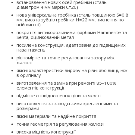
встановлення нових осей гребінки (сталь
діаметром 4 мм марки Ст20)
нова універсальна гребінка (сталь товщиною S=0,8
мм, висота зубців гребінки H=22 мм, тиснення по
всій висоті)
покриття антикорозійними фарбами Hammerite та
Senta, оцинкований метал
посилена конструкція, адаптована до підвищених
навантажень
рівномірне та точне регулювання зазору між
жалюзі
якісні характеристики виробу на рівні або вищі, ніж
в оригіналу
виготовлення та заміна при ремонті 85–100%
елементів конструкції
відмінне співвідношення ціни та якості.
виготовлення за заводськими кресленнями та
розмірами
якісні матеріали та надійне покриття
точна геометрія та регулювання жалюзі
висока міцність конструкції