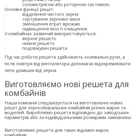
·
соломотрясом або роторною системою.
Основні функції решіт:
·
відділення чистого зерна
·
сортування зернової маси
·
зменшення втрат врожаю
·
підвищення якості очищення.
У комбайнах зазвичай використовуються:
·
верхнє решето
·
нижнє решето
·
подовжувач решета.
Під час роботи решета здійснюють коливальні рухи, а
потік повітря від вентилятора допомагає відокремлювати
легкі домішки від зерна.
Виготовляємо нові решета для
комбайнів
Наша компанія спеціалізується на виготовленні нових
решіт для зернозбиральних комбайнів різних марок та
моделей. Виробляємо решета відповідно до заводських
параметрів або за індивідуальними розмірами замовника.
Виготовляємо решета для таких відомих марок
комбайнів: