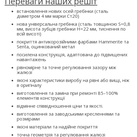
Переваги наших решіт
встановлення нових осей гребінки (сталь
діаметром 4 мм марки Ст20)
нова універсальна гребінка (сталь товщиною S=0,8
мм, висота зубців гребінки H=22 мм, тиснення по
всій висоті)
покриття антикорозійними фарбами Hammerite та
Senta, оцинкований метал
посилена конструкція, адаптована до підвищених
навантажень
рівномірне та точне регулювання зазору між
жалюзі
якісні характеристики виробу на рівні або вищі, ніж
в оригіналу
виготовлення та заміна при ремонті 85–100%
елементів конструкції
відмінне співвідношення ціни та якості.
виготовлення за заводськими кресленнями та
розмірами
якісні матеріали та надійне покриття
точна геометрія та регулювання жалюзі