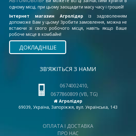
АВТОМОБІЛЬ
? Ви можете всі ці запчастини купити в
одному місці, при цьому заощадити масу часу і грошей!
Інтернет магазин Агролідер
із задоволенням
допоможе Вам у цьому! Зробити замовлення, можна не
встаючи зі свого робочого місця, навіть якщо Ваше
робоче місце в комбайні!
ДОКЛАДНІШЕ
ЗВ'ЯЖІТЬСЯ З НАМИ
0674002410,
0677860809 (VB, TG)
Агролідер
69039, Україна, Запоріжжя, вул. Українська, 143
ОПЛАТА І ДОСТАВКА
ПРО НАС