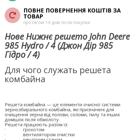
ПОВНЕ ПОВЕРНЕННЯ КОШТІВ ЗА
ТОВАР
протягом 14 днів після покупки
Нове Нижнє решето John Deere
985 Hydro / 4 (Джон Дір 985
Гідро / 4)
Для чого служать решета
комбайна
Решета комбайна — це елементи очисної системи
зернозбирального комбайна, які призначені для
очищення зерна від полови, соломи, пилу та інших
домішок після обмолоту.
Решета працюють разом із:
·
грохотом
·
вентилятором очистки
·
решітним станом