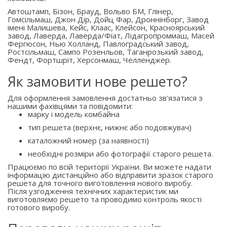
Автоштамп, Бізон, Брауд, Вольво БМ, Глінер,
Гомсільмаш, Джон Дір, Дойц Фар, Дроннінборг, Завод
імені Малишева, Кейс, Клаас, Клейсон, Красноярський
завод, Лаверда, Лаверда/Фіат, Лідагропроммаш, Масей
Фергюсон, Нью Холланд, Павлоградський завод,
Ростсільмаш, Сампо Розенльов, Таганрозький завод,
Фендт, Фортшріт, Херсонмаш, Челленджер.
Як замовити нове решето?
Для оформлення замовлення достатньо зв'язатися з
нашими фахівцями та повідомити:
марку і модель комбайна
тип решета (верхнє, нижнє або подовжувач)
каталожний номер (за наявності)
необхідні розміри або фотографії старого решета.
Працюємо по всій території України. Ви можете надати
інформацію дистанційно або відправити зразок старого
решета для точного виготовлення нового виробу.
Після узгодження технічних характеристик ми
виготовляємо решето та проводимо контроль якості
готового виробу.