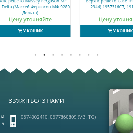
решето Massey Ferguson MF
Верхнє решето Case IH 234
lta (Массей Фергюсон МФ 9280
2344) 1957316C7, 1910 *
Дельта)
Цену уточняйте
Цену уточняйт
У КОШИК
У КОШИК
ЗВ'ЯЖІТЬСЯ З НАМИ
ОПЛА
ПРО 
ГАРА
чи
0674002410, 0677860809 (VB, TG)
ЧАСТ
 в
УМОВ