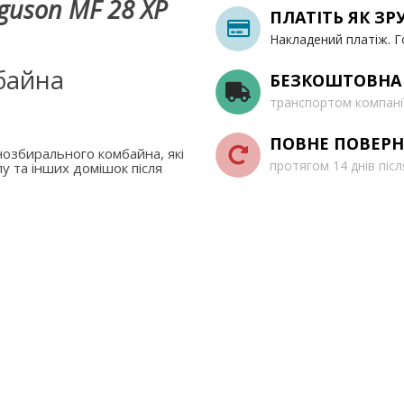
guson MF 28 XP
ПЛАТІТЬ ЯК ЗР
Накладений платіж. Г
байна
БЕЗКОШТОВНА
транспортом компані
ПОВНЕ ПОВЕРН
озбирального комбайна, які
протягом 14 днів піс
у та інших домішок після