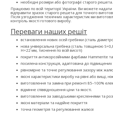
необхідні розміри або фотографії старого решета.
Працюємо по всій території України. Ви можете надати
відправити зразок старого решета для точного виготов
Після узгодження технічних характеристик ми вигото
контроль якості готового виробу.
Переваги наших решіт
встановлення нових осей гребінки (сталь діаметр
нова універсальна гребінка (сталь товщиною S=0,8
H=22 мм, тиснення по всій висоті)
покриття антикорозійними фарбами Hammerite та
посилена конструкція, адаптована до підвищени
рівномірне та точне регулювання зазору між жалю
якісні характеристики виробу на рівні або вищі, ні
виготовлення та заміна при ремонті 85–100% елем
відмінне співвідношення ціни та якості.
виготовлення за заводськими кресленнями та ро
якісні матеріали та надійне покриття
точна геометрія та регулювання жалюзі