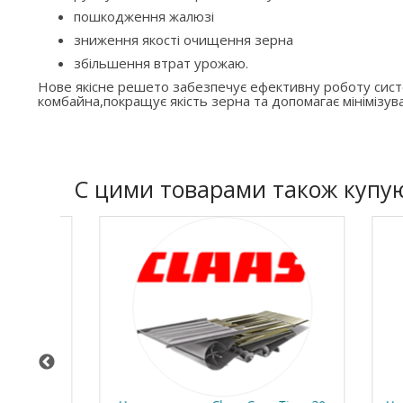
пошкодження жалюзі
зниження якості очищення зерна
збільшення втрат урожаю.
Нове якісне решето забезпечує ефективну роботу си
комбайна,покращує якість зерна та допомагає мінімізува
C цими товарами також купу