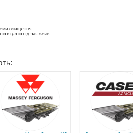
стеми очищення
ти втрати під час жнив.
ють: