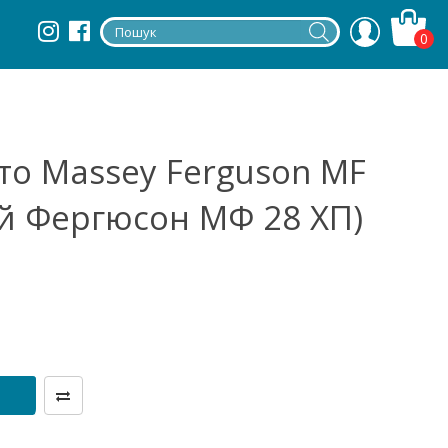
0
о Massey Ferguson MF
ей Фергюсон МФ 28 ХП)