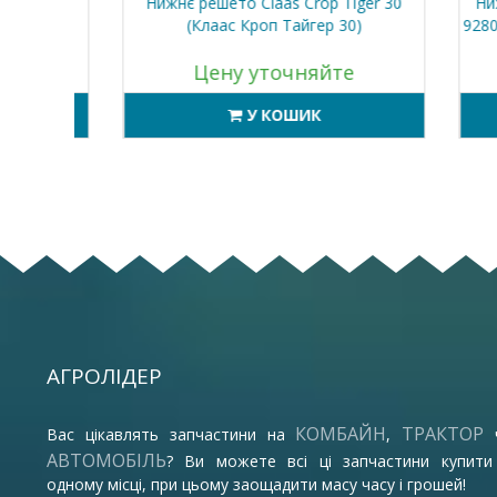
(Фендт
Нижнє решето Claas Crop Tiger 30
Нижнє 
(Клаас Кроп Тайгер 30)
9280 De
Цену уточняйте
У КОШИК
АГРОЛІДЕР
КОМБАЙН
ТРАКТОР
Вас цікавлять запчастини на
,
АВТОМОБІЛЬ
? Ви можете всі ці запчастини купити
одному місці, при цьому заощадити масу часу і грошей!