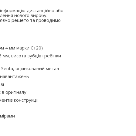
 інформацію дистанційно або
лення нового виробу.
вляємо решето та проводимо
ом 4 мм марки Ст20)
 мм, висота зубців гребінки
 Senta, оцинкований метал
х навантажень
зі
ж в оригіналу
ентів конструкції
змірами