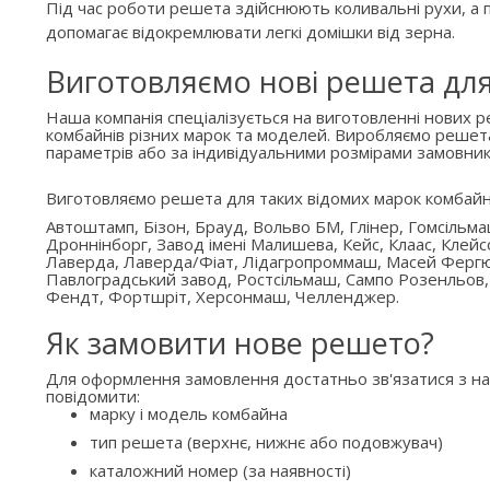
Під час роботи решета здійснюють коливальні рухи, а п
допомагає відокремлювати легкі домішки від зерна.
Виготовляємо нові решета дл
Наша компанія спеціалізується на виготовленні нових 
комбайнів різних марок та моделей. Виробляємо решет
параметрів або за індивідуальними розмірами замовник
Виготовляємо решета для таких відомих марок комбайн
Автоштамп, Бізон, Брауд, Вольво БМ, Глінер, Гомсільм
Дроннінборг, Завод імені Малишева, Кейс, Клаас, Клейс
Лаверда, Лаверда/Фіат, Лідагропроммаш, Масей Ферг
Павлоградський завод, Ростсільмаш, Сампо Розенльов,
Фендт, Фортшріт, Херсонмаш, Челленджер.
Як замовити нове решето?
Для оформлення замовлення достатньо зв'язатися з н
повідомити:
марку і модель комбайна
тип решета (верхнє, нижнє або подовжувач)
каталожний номер (за наявності)