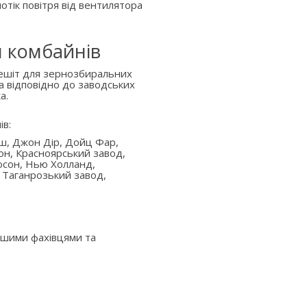
отік повітря від вентилятора
я комбайнів
решіт для зернозбиральних
а відповідно до заводських
а.
ів:
аш, Джон Дір, Дойц Фар,
он, Красноярський завод,
юсон, Нью Холланд,
 Таганрозький завод,
ашими фахівцями та