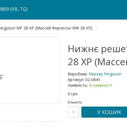
809 (VB, TG)
erguson MF 28 XP (Массей Фергюсон МФ 28 ХП)
Нижнє решет
28 XP (Масс
Виробник:
Massey Ferguson
Артикул:
02-0841
Наявність:
В наявності
0 грн.
Кількість
У КОШИК