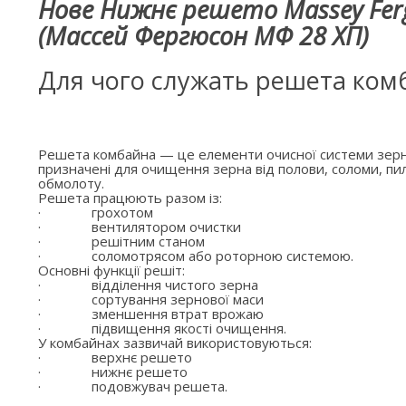
Нове Нижнє решето Massey Fer
(Массей Фергюсон МФ 28 ХП)
Для чого служать решета ком
Решета комбайна — це елементи очисної системи зерн
призначені для очищення зерна від полови, соломи, пил
обмолоту.
Решета працюють разом із:
·
грохотом
·
вентилятором очистки
·
решітним станом
·
соломотрясом або роторною системою.
Основні функції решіт:
·
відділення чистого зерна
·
сортування зернової маси
·
зменшення втрат врожаю
·
підвищення якості очищення.
У комбайнах зазвичай використовуються:
·
верхнє решето
·
нижнє решето
·
подовжувач решета.