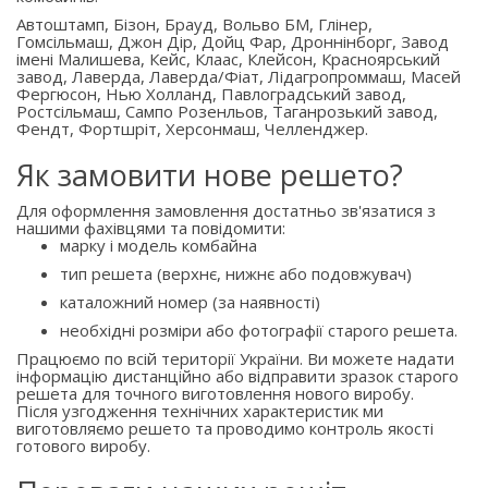
Автоштамп, Бізон, Брауд, Вольво БМ, Глінер,
Гомсільмаш, Джон Дір, Дойц Фар, Дроннінборг, Завод
імені Малишева, Кейс, Клаас, Клейсон, Красноярський
завод, Лаверда, Лаверда/Фіат, Лідагропроммаш, Масей
Фергюсон, Нью Холланд, Павлоградський завод,
Ростсільмаш, Сампо Розенльов, Таганрозький завод,
Фендт, Фортшріт, Херсонмаш, Челленджер.
Як замовити нове решето?
Для оформлення замовлення достатньо зв'язатися з
нашими фахівцями та повідомити:
марку і модель комбайна
тип решета (верхнє, нижнє або подовжувач)
каталожний номер (за наявності)
необхідні розміри або фотографії старого решета.
Працюємо по всій території України. Ви можете надати
інформацію дистанційно або відправити зразок старого
решета для точного виготовлення нового виробу.
Після узгодження технічних характеристик ми
виготовляємо решето та проводимо контроль якості
готового виробу.