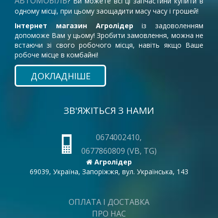
АВТОМОБІЛЬ
? Ви можете всі ці запчастини купити в
одному місці, при цьому заощадити масу часу і грошей!
Інтернет магазин Агролідер
із задоволенням
допоможе Вам у цьому! Зробити замовлення, можна не
встаючи зі свого робочого місця, навіть якщо Ваше
робоче місце в комбайні!
ДОКЛАДНІШЕ
ЗВ'ЯЖІТЬСЯ З НАМИ
0674002410,
0677860809 (VB, TG)
Агролідер
69039, Україна, Запоріжжя, вул. Українська, 143
ОПЛАТА І ДОСТАВКА
ПРО НАС