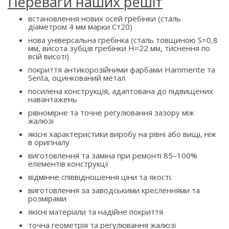
Переваги наших решіт
встановлення нових осей гребінки (сталь
діаметром 4 мм марки Ст20)
нова універсальна гребінка (сталь товщиною S=0,8
мм, висота зубців гребінки H=22 мм, тиснення по
всій висоті)
покриття антикорозійними фарбами Hammerite та
Senta, оцинкований метал
посилена конструкція, адаптована до підвищених
навантажень
рівномірне та точне регулювання зазору між
жалюзі
якісні характеристики виробу на рівні або вищі, ніж
в оригіналу
виготовлення та заміна при ремонті 85–100%
елементів конструкції
відмінне співвідношення ціни та якості.
виготовлення за заводськими кресленнями та
розмірами
якісні матеріали та надійне покриття
точна геометрія та регулювання жалюзі