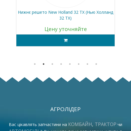
ір
Нижнє решето New Holland 32 TX (Нью Холланд
Ни
32 ТХ)
Цену уточняйте
АГРОЛІДЕР
КОМБАЙН
ТРАКТОР
Вас цікавлять запчастини на
,
чи