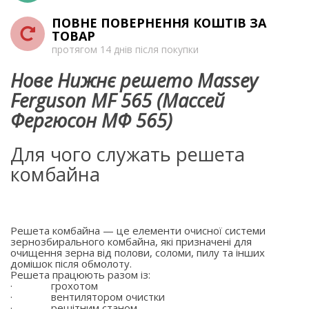
ПОВНЕ ПОВЕРНЕННЯ КОШТІВ ЗА
ТОВАР
протягом 14 днів після покупки
Нове Нижнє решето Massey
Ferguson MF 565 (Массей
Фергюсон МФ 565)
Для чого служать решета
комбайна
Решета комбайна — це елементи очисної системи
зернозбирального комбайна, які призначені для
очищення зерна від полови, соломи, пилу та інших
домішок після обмолоту.
Решета працюють разом із:
·
грохотом
·
вентилятором очистки
·
решітним станом