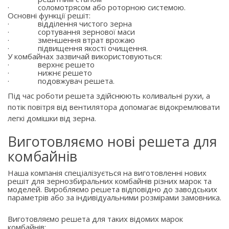
·
соломотрясом або роторною системою.
Основні функції решіт:
·
відділення чистого зерна
·
сортування зернової маси
·
зменшення втрат врожаю
·
підвищення якості очищення.
У комбайнах зазвичай використовуються:
·
верхнє решето
·
нижнє решето
·
подовжувач решета.
Під час роботи решета здійснюють коливальні рухи, а
потік повітря від вентилятора допомагає відокремлювати
легкі домішки від зерна.
Виготовляємо нові решета для
комбайнів
Наша компанія спеціалізується на виготовленні нових
решіт для зернозбиральних комбайнів різних марок та
моделей. Виробляємо решета відповідно до заводських
параметрів або за індивідуальними розмірами замовника.
Виготовляємо решета для таких відомих марок
комбайнів: