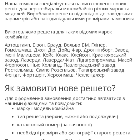
Наша компанія спеціалізується на виготовленні нових
решіт для зернозбиральних комбайнів різних марок та
моделей. Виробляємо решета відповідно до заводських
параметрів або за індивідуальними розмірами замовника.
Виготовляємо решета для таких відомих марок
комбайнів:
Автоштамп, Бізон, Брауд, Вольво БМ, Глінер,
Гомсільмаш, Джон Дір, Дойц Фар, Дроннінборг, Завод
імені Малишева, Кейс, Клаас, Клейсон, Красноярський
завод, Лаверда, Лаверда/Фіат, Лідагропроммаш, Масей
Фергюсон, Нью Холланд, Павлоградський завод,
Ростсільмаш, Сампо Розенльов, Таганрозький завод,
Фендт, Фортшріт, Херсонмаш, Челленджер.
Як замовити нове решето?
Для оформлення замовлення достатньо зв'язатися з
нашими фахівцями та повідомити:
марку і модель комбайна
тип решета (верхнє, нижнє або подовжувач)
каталожний номер (за наявності)
необхідні розміри або фотографії старого решета.