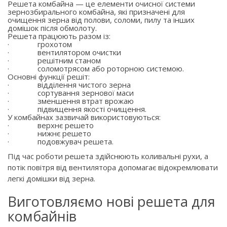
Решета комбайна — це елементи очисної системи
зернозбирального комбайна, які призначені для
очищення зерна від полови, соломи, пилу та інших
домішок після обмолоту.
Решета працюють разом із:
·
грохотом
·
вентилятором очистки
·
решітним станом
·
соломотрясом або роторною системою.
Основні функції решіт:
·
відділення чистого зерна
·
сортування зернової маси
·
зменшення втрат врожаю
·
підвищення якості очищення.
У комбайнах зазвичай використовуються:
·
верхнє решето
·
нижнє решето
·
подовжувач решета.
Під час роботи решета здійснюють коливальні рухи, а
потік повітря від вентилятора допомагає відокремлювати
легкі домішки від зерна.
Виготовляємо нові решета для
комбайнів