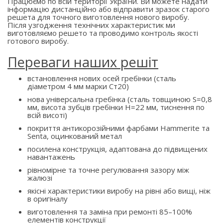
Працюємо по всій території України. Ви можете надати
інформацію дистанційно або відправити зразок старого
решета для точного виготовлення нового виробу.
Після узгодження технічних характеристик ми
виготовляємо решето та проводимо контроль якості
готового виробу.
Переваги наших решіт
встановлення нових осей гребінки (сталь
діаметром 4 мм марки Ст20)
нова універсальна гребінка (сталь товщиною S=0,8
мм, висота зубців гребінки H=22 мм, тиснення по
всій висоті)
покриття антикорозійними фарбами Hammerite та
Senta, оцинкований метал
посилена конструкція, адаптована до підвищених
навантажень
рівномірне та точне регулювання зазору між
жалюзі
якісні характеристики виробу на рівні або вищі, ніж
в оригіналу
виготовлення та заміна при ремонті 85–100%
елементів конструкції