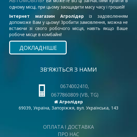
АВТОМОБІЛЬ
? Ви можете всі ці запчастини купити в
одному місці, при цьому заощадити масу часу і грошей!
Інтернет магазин Агролідер
із задоволенням
допоможе Вам у цьому! Зробити замовлення, можна не
встаючи зі свого робочого місця, навіть якщо Ваше
робоче місце в комбайні!
ДОКЛАДНІШЕ
ЗВ'ЯЖІТЬСЯ З НАМИ
0674002410,
0677860809 (VB, TG)
Агролідер
69039, Україна, Запоріжжя, вул. Українська, 143
ОПЛАТА І ДОСТАВКА
ПРО НАС