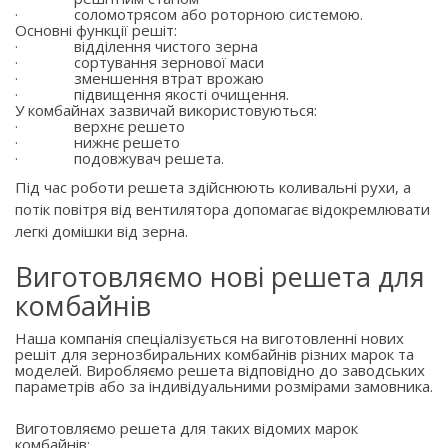
·
соломотрясом або роторною системою.
Основні функції решіт:
·
відділення чистого зерна
·
сортування зернової маси
·
зменшення втрат врожаю
·
підвищення якості очищення.
У комбайнах зазвичай використовуються:
·
верхнє решето
·
нижнє решето
·
подовжувач решета.
Під час роботи решета здійснюють коливальні рухи, а
потік повітря від вентилятора допомагає відокремлювати
легкі домішки від зерна.
Виготовляємо нові решета для
комбайнів
Наша компанія спеціалізується на виготовленні нових
решіт для зернозбиральних комбайнів різних марок та
моделей. Виробляємо решета відповідно до заводських
параметрів або за індивідуальними розмірами замовника.
Виготовляємо решета для таких відомих марок
комбайнів: