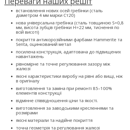
Переваги наших решіт
встановлення нових осей гребінки (сталь
діаметром 4 мм марки Ст20)
нова універсальна гребінка (сталь товщиною S=0,8
мм, висота зубців гребінки H=22 мм, тиснення по
всій висоті)
покриття антикорозійними фарбами Hammerite та
Senta, оцинкований метал
посилена конструкція, адаптована до підвищених
навантажень
рівномірне та точне регулювання зазору між
жалюзі
якісні характеристики виробу на рівні або вищі, ніж
в оригіналу
виготовлення та заміна при ремонті 85–100%
елементів конструкції
відмінне співвідношення ціни та якості.
виготовлення за заводськими кресленнями та
розмірами
якісні матеріали та надійне покриття
точна геометрія та регулювання жалюзі