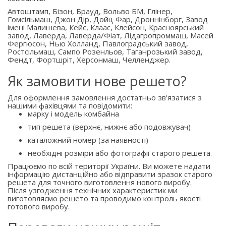
Автоштамп, Бізон, Брауд, Вольво БМ, Глінер,
Гомсільмаш, Джон Дір, Дойц Фар, Дроннінборг, Завод
імені Малишева, Кейс, Клаас, Клейсон, Красноярський
завод, Лаверда, Лаверда/Фіат, Лідагропроммаш, Масей
Фергюсон, Нью Холланд, Павлоградський завод,
Ростсільмаш, Сампо Розенльов, Таганрозький завод,
Фендт, Фортшріт, Херсонмаш, Челленджер.
Як замовити нове решето?
Для оформлення замовлення достатньо зв'язатися з
нашими фахівцями та повідомити:
марку і модель комбайна
тип решета (верхнє, нижнє або подовжувач)
каталожний номер (за наявності)
необхідні розміри або фотографії старого решета.
Працюємо по всій території України. Ви можете надати
інформацію дистанційно або відправити зразок старого
решета для точного виготовлення нового виробу.
Після узгодження технічних характеристик ми
виготовляємо решето та проводимо контроль якості
готового виробу.