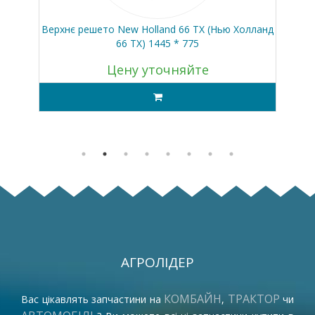
н З
Верхнє решето New Holland 66 TX (Нью Холланд
В
66 ТХ) 1445 * 775
ГС
Цену уточняйте
АГРОЛІДЕР
КОМБАЙН
ТРАКТОР
Вас цікавлять запчастини на
,
чи