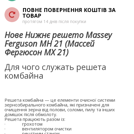
ПОВНЕ ПОВЕРНЕННЯ КОШТІВ ЗА
ТОВАР
протягом 14 днів після покупки
Нове Нижнє решето Massey
Ferguson MH 21 (Массей
Фергюсон МХ 21)
Для чого служать решета
комбайна
Решета комбайна — це елементи очисної системи
зернозбирального комбайна, які призначені для
очищення зерна від полови, соломи, пилу та інших
домішок після обмолоту.
Решета працюють разом із:
·
грохотом
·
вентилятором очистки
·
решітним станом