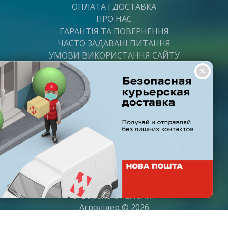
ОПЛАТА І ДОСТАВКА
ПРО НАС
ГАРАНТІЯ ТА ПОВЕРНЕННЯ
ЧАСТО ЗАДАВАНІ ПИТАННЯ
УМОВИ ВИКОРИСТАННЯ САЙТУ
ВАКАНСІЇ
ПОСТАЧАЛЬНИКАМ
ПАРТНЕРИ
ГРАФІК РОБОТИ
Пн-Пт: з 8:00 до 21:00
Субота: з 9:00 до 20:00
Неділя: з 10:00 до 19:00
Створено
OPENCART
Агролідер © 2026