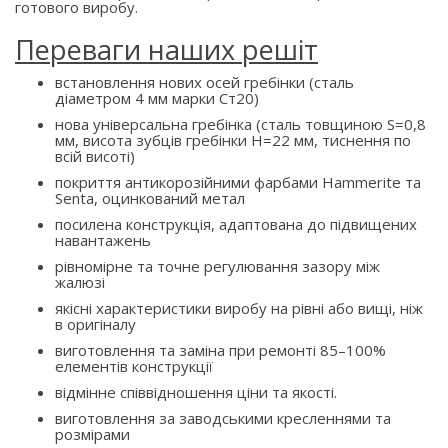
готового виробу.
Переваги наших решіт
встановлення нових осей гребінки (сталь
діаметром 4 мм марки Ст20)
нова універсальна гребінка (сталь товщиною S=0,8
мм, висота зубців гребінки H=22 мм, тиснення по
всій висоті)
покриття антикорозійними фарбами Hammerite та
Senta, оцинкований метал
посилена конструкція, адаптована до підвищених
навантажень
рівномірне та точне регулювання зазору між
жалюзі
якісні характеристики виробу на рівні або вищі, ніж
в оригіналу
виготовлення та заміна при ремонті 85–100%
елементів конструкції
відмінне співвідношення ціни та якості.
виготовлення за заводськими кресленнями та
розмірами