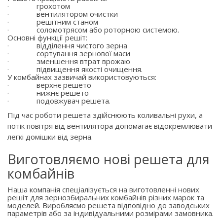
·
грохотом
·
вентилятором очистки
·
решітним станом
·
соломотрясом або роторною системою.
Основні функції решіт:
·
відділення чистого зерна
·
сортування зернової маси
·
зменшення втрат врожаю
·
підвищення якості очищення.
У комбайнах зазвичай використовуються:
·
верхнє решето
·
нижнє решето
·
подовжувач решета.
Під час роботи решета здійснюють коливальні рухи, а
потік повітря від вентилятора допомагає відокремлювати
легкі домішки від зерна.
Виготовляємо нові решета для
комбайнів
Наша компанія спеціалізується на виготовленні нових
решіт для зернозбиральних комбайнів різних марок та
моделей. Виробляємо решета відповідно до заводських
параметрів або за індивідуальними розмірами замовника.