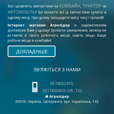
КОМБАЙН
ТРАКТОР
Вас цікавлять запчастини на
,
чи
АВТОМОБІЛЬ
? Ви можете всі ці запчастини купити в
одному місці, при цьому заощадити масу часу і грошей!
Інтернет магазин Агролідер
із задоволенням
допоможе Вам у цьому! Зробити замовлення, можна не
встаючи зі свого робочого місця, навіть якщо Ваше
робоче місце в комбайні!
ДОКЛАДНІШЕ
ЗВ'ЯЖІТЬСЯ З НАМИ
0674002410,
0677860809 (VB, TG)
Агролідер
69039, Україна, Запоріжжя, вул. Українська, 143