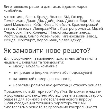
Виготовляємо решета для таких відомих марок
комбайнів:
Автоштамп, Бізон, Брауд, Вольво БМ, Глінер,
Гомсільмаш, Джон Дір, Дойц Фар, Дроннінборг, Завод
імені Малишева, Кейс, Клаас, Клейсон, Красноярський
завод, Лаверда, Лаверда/Фіат, Лідагропроммаш, Масей
Фергюсон, Нью Холланд, Павлоградський завод,
Ростсільмаш, Сампо Розенльов, Таганрозький завод,
Фендт, Фортшріт, Херсонмаш, Челленджер.
Як замовити нове решето?
Для оформлення замовлення достатньо зв'язатися з
нашими фахівцями та повідомити:
марку і модель комбайна
тип решета (верхнє, нижнє або подовжувач)
каталожний номер (за наявності)
необхідні розміри або фотографії старого решета.
Працюємо по всій території України. Ви можете надати
інформацію дистанційно або відправити зразок старого
решета для точного виготовлення нового виробу.
Після узгодження технічних характеристик ми
виготовляємо решето та проводимо контроль якості