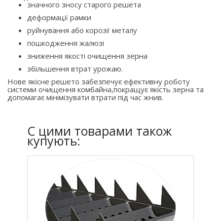
значного зносу старого решета
деформації рамки
руйнування або корозії металу
пошкодження жалюзі
зниження якості очищення зерна
збільшення втрат урожаю.
Нове якісне решето забезпечує ефективну роботу
системи очищення комбайна,покращує якість зерна та
допомагає мінімізувати втрати під час жнив.
C цими товарами також
купують: