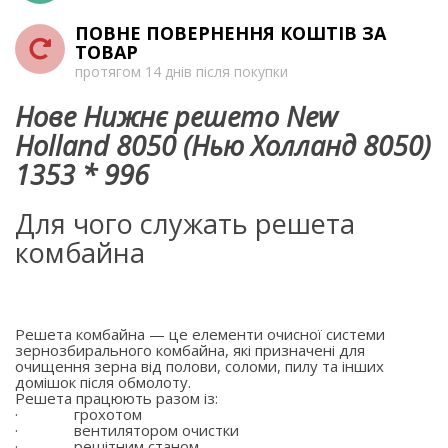
ПОВНЕ ПОВЕРНЕННЯ КОШТІВ ЗА
ТОВАР
протягом 14 днів після покупки
Нове Нижнє решето New
Holland 8050 (Нью Холланд 8050)
1353 * 996
Для чого служать решета
комбайна
Решета комбайна — це елементи очисної системи
зернозбирального комбайна, які призначені для
очищення зерна від полови, соломи, пилу та інших
домішок після обмолоту.
Решета працюють разом із:
·
грохотом
·
вентилятором очистки
·
решітним станом