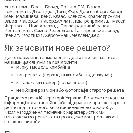
Автоштамп, Бізон, Брауд, Вольво БМ, Глінер,
Гомсільмаш, Джон Дір, Дойц Фар, Дроннінборг, Завод
імені Малишева, Кейс, Клаас, Клейсон, Красноярський
завод, Лаверда, Лаверда/Фіат, Лідагропроммаш, Масей
Фергюсон, Нью Холланд, Павлоградський завод,
Ростсільмаш, Сампо Розенльов, Таганрозький завод,
Фендт, Фортшріт, Херсонмаш, Челленджер.
Як замовити нове решето?
Для оформлення замовлення достатньо зв'язатися з
нашими фахівцями та повідомити:
марку і модель комбайна
тип решета (верхнє, нижнє або подовжувач)
каталожний номер (за наявності)
необхідні розміри або фотографії старого решета.
Працюємо по всій території України. Ви можете надати
інформацію дистанційно або відправити зразок старого
решета для точного виготовлення нового виробу.
Після узгодження технічних характеристик ми
виготовляємо решето та проводимо контроль якості
готового виробу.