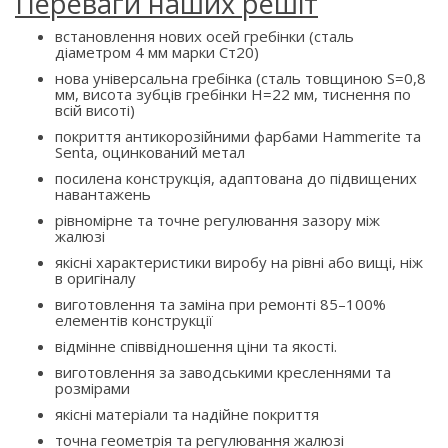
Переваги наших решіт
встановлення нових осей гребінки (сталь
діаметром 4 мм марки Ст20)
нова універсальна гребінка (сталь товщиною S=0,8
мм, висота зубців гребінки H=22 мм, тиснення по
всій висоті)
покриття антикорозійними фарбами Hammerite та
Senta, оцинкований метал
посилена конструкція, адаптована до підвищених
навантажень
рівномірне та точне регулювання зазору між
жалюзі
якісні характеристики виробу на рівні або вищі, ніж
в оригіналу
виготовлення та заміна при ремонті 85–100%
елементів конструкції
відмінне співвідношення ціни та якості.
виготовлення за заводськими кресленнями та
розмірами
якісні матеріали та надійне покриття
точна геометрія та регулювання жалюзі