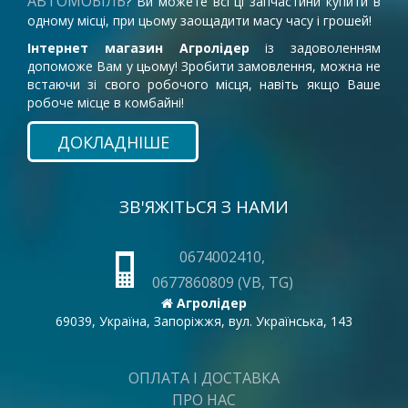
АВТОМОБІЛЬ
? Ви можете всі ці запчастини купити в
одному місці, при цьому заощадити масу часу і грошей!
Інтернет магазин Агролідер
із задоволенням
допоможе Вам у цьому! Зробити замовлення, можна не
встаючи зі свого робочого місця, навіть якщо Ваше
робоче місце в комбайні!
ДОКЛАДНІШЕ
ЗВ'ЯЖІТЬСЯ З НАМИ
0674002410,
0677860809 (VB, TG)
Агролідер
69039, Україна, Запоріжжя, вул. Українська, 143
ОПЛАТА І ДОСТАВКА
ПРО НАС