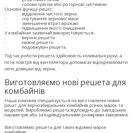
·
соломотрясом або роторною системою.
Основні функції решіт:
·
відділення чистого зерна
·
сортування зернової маси
·
зменшення втрат врожаю
·
підвищення якості очищення.
У комбайнах зазвичай використовуються:
·
верхнє решето
·
нижнє решето
·
подовжувач решета.
Під час роботи решета здійснюють коливальні рухи, а
потік повітря від вентилятора допомагає відокремлювати
легкі домішки від зерна.
Виготовляємо нові решета для
комбайнів
Наша компанія спеціалізується на виготовленні нових
решіт для зернозбиральних комбайнів різних марок та
моделей. Виробляємо решета відповідно до заводських
параметрів або за індивідуальними розмірами замовника.
Виготовляємо решета для таких відомих марок
комбайнів: