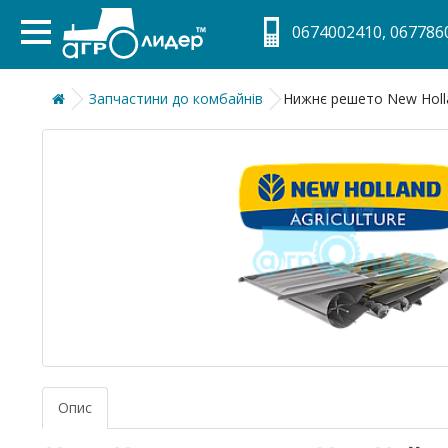
0674002410, 0677860
Запчастини до комбайнів
Нижнє решето New Holla
Опис