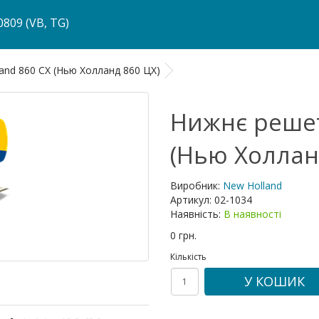
809 (VB, TG)
nd 860 CX (Нью Холланд 860 ЦХ)
Нижнє решет
(Нью Холлан
Виробник:
New Holland
Артикул:
02-1034
Наявність:
В наявності
0 грн.
Кількість
У КОШИК