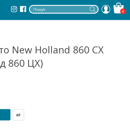
0
о New Holland 860 CX
д 860 ЦХ)