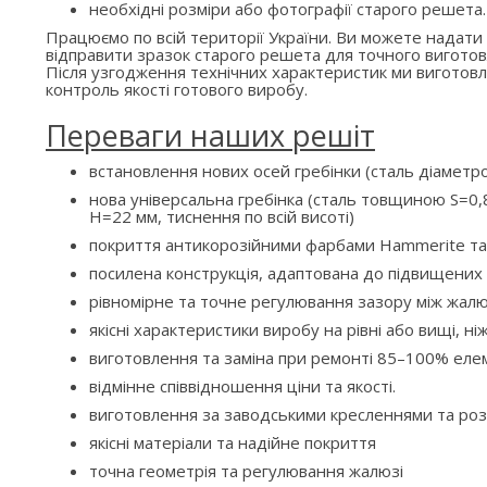
необхідні розміри або фотографії старого решета.
Працюємо по всій території України. Ви можете надати
відправити зразок старого решета для точного виготов
Після узгодження технічних характеристик ми вигото
контроль якості готового виробу.
Переваги наших решіт
встановлення нових осей гребінки (сталь діаметр
нова універсальна гребінка (сталь товщиною S=0,8
H=22 мм, тиснення по всій висоті)
покриття антикорозійними фарбами Hammerite та
посилена конструкція, адаптована до підвищени
рівномірне та точне регулювання зазору між жалю
якісні характеристики виробу на рівні або вищі, ні
виготовлення та заміна при ремонті 85–100% елем
відмінне співвідношення ціни та якості.
виготовлення за заводськими кресленнями та ро
якісні матеріали та надійне покриття
точна геометрія та регулювання жалюзі