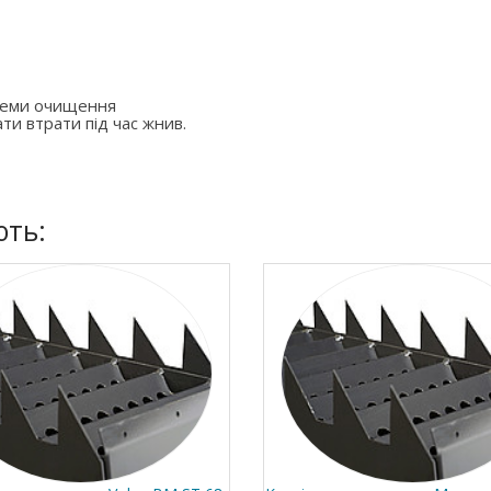
стеми очищення
ти втрати під час жнив.
ють: