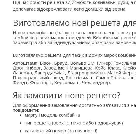
Під час роботи решета здійснюють коливальні рухи, а п
допомагає відокремлювати легкі домішки від зерна.
Виготовляємо нові решета дл
Наша компанія спеціалізується на виготовленні нових 
комбайнів різних марок та моделей. Виробляємо решет
параметрів або за індивідуальними розмірами замовник
Виготовляємо решета для таких відомих марок комбайн
Автоштамп, Бізон, Брауд, Вольво БМ, Глінер, Гомсільм
Дроннінборг, Завод імені Малишева, Кейс, Клаас, Клейс
Лаверда, Лаверда/Фіат, Лідагропроммаш, Масей Ферг
Павлоградський завод, Ростсільмаш, Сампо Розенльов,
Фендт, Фортшріт, Херсонмаш, Челленджер.
Як замовити нове решето?
Для оформлення замовлення достатньо зв'язатися з н
повідомити:
марку і модель комбайна
тип решета (верхнє, нижнє або подовжувач)
каталожний номер (за наявності)