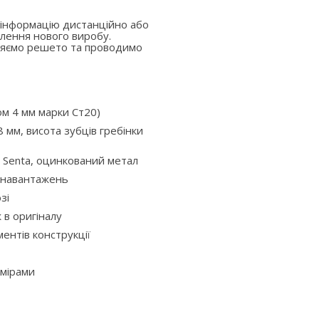
 інформацію дистанційно або
лення нового виробу.
вляємо решето та проводимо
ом 4 мм марки Ст20)
 мм, висота зубців гребінки
 Senta, оцинкований метал
х навантажень
зі
ж в оригіналу
ентів конструкції
змірами