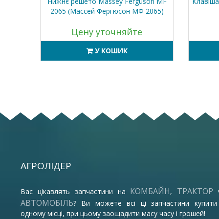
M 1130
Нижнє решето Massey Ferguson MF
Клавіша
ив)
2065 (Массей Фергюсон МФ 2065)
Цену уточняйте
У КОШИК
АГРОЛІДЕР
КОМБАЙН
ТРАКТОР
Вас цікавлять запчастини на
,
АВТОМОБІЛЬ
? Ви можете всі ці запчастини купити
одному місці, при цьому заощадити масу часу і грошей!