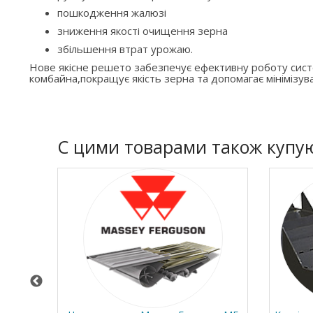
пошкодження жалюзі
зниження якості очищення зерна
збільшення втрат урожаю.
Нове якісне решето забезпечує ефективну роботу си
комбайна,покращує якість зерна та допомагає мінімізува
C цими товарами також купу