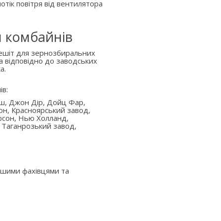
отік повітря від вентилятора
я комбайнів
решіт для зернозбиральних
а відповідно до заводських
а.
ів:
аш, Джон Дір, Дойц Фар,
он, Красноярський завод,
юсон, Нью Холланд,
 Таганрозький завод,
ашими фахівцями та