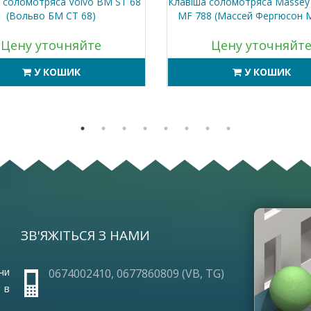
 соломотряса Volvo BM ST 68
Клавіша соломотряса Massey
(Вольво БМ СТ 68)
MF 788 (Массей Фергюсон 
Цену уточняйте
Цену уточняйт
У КОШИК
У КОШИК
ЗВ'ЯЖІТЬСЯ З НАМИ
ОПЛА
ПРО 
ГАРА
чи
0674002410, 0677860809 (VB, TG)
ЧАСТ
 в
УМОВ