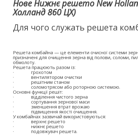
Нове Нижнє решето New Hollan
Холланд 860 ЦХ)
Для чого служать решета ком
Решета комбайна — це елементи очисної системи зерн
призначені для очищення зерна від полови, соломи, пил
обмолоту.
Решета працюють разом із:
·
грохотом
·
вентилятором очистки
·
решітним станом
·
соломотрясом або роторною системою.
Основні функції решіт:
·
відділення чистого зерна
·
сортування зернової маси
·
зменшення втрат врожаю
·
підвищення якості очищення.
У комбайнах зазвичай використовуються:
·
верхнє решето
·
нижнє решето
·
подовжувач решета.