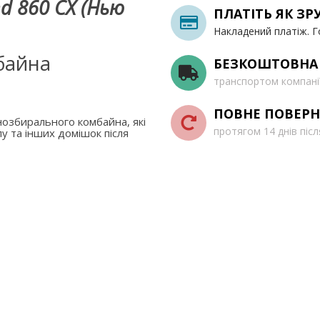
d 860 CX (Нью
ПЛАТІТЬ ЯК ЗР
Накладений платіж. Г
байна
БЕЗКОШТОВНА
транспортом компані
ПОВНЕ ПОВЕРН
озбирального комбайна, які
протягом 14 днів піс
у та інших домішок після