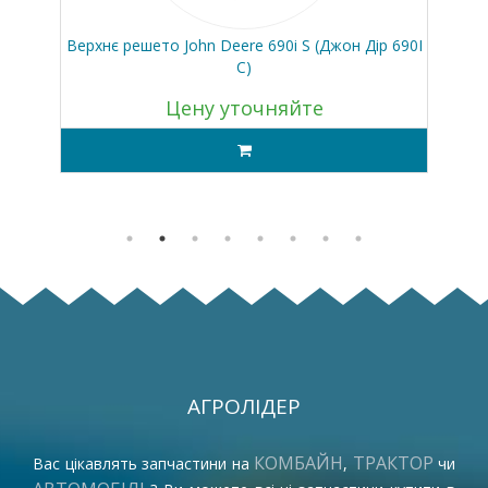
TS
Верхнє решето John Deere 690i S (Джон Дір 690І
Ни
С)
Цену уточняйте
АГРОЛІДЕР
КОМБАЙН
ТРАКТОР
Вас цікавлять запчастини на
,
чи