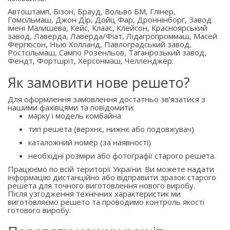
Автоштамп, Бізон, Брауд, Вольво БМ, Глінер,
Гомсільмаш, Джон Дір, Дойц Фар, Дроннінборг, Завод
імені Малишева, Кейс, Клаас, Клейсон, Красноярський
завод, Лаверда, Лаверда/Фіат, Лідагропроммаш, Масей
Фергюсон, Нью Холланд, Павлоградський завод,
Ростсільмаш, Сампо Розенльов, Таганрозький завод,
Фендт, Фортшріт, Херсонмаш, Челленджер.
Як замовити нове решето?
Для оформлення замовлення достатньо зв'язатися з
нашими фахівцями та повідомити:
марку і модель комбайна
тип решета (верхнє, нижнє або подовжувач)
каталожний номер (за наявності)
необхідні розміри або фотографії старого решета.
Працюємо по всій території України. Ви можете надати
інформацію дистанційно або відправити зразок старого
решета для точного виготовлення нового виробу.
Після узгодження технічних характеристик ми
виготовляємо решето та проводимо контроль якості
готового виробу.