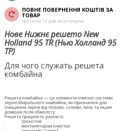
ПОВНЕ ПОВЕРНЕННЯ КОШТІВ ЗА
ТОВАР
протягом 14 днів після покупки
Нове Нижнє решето New
Holland 95 TR (Нью Холланд 95
ТР)
Для чого служать решета
комбайна
Решета комбайна — це елементи очисної системи
зернозбирального комбайна, які призначені для
очищення зерна від полови, соломи, пилу та інших
домішок після обмолоту.
Решета працюють разом із:
·
грохотом
·
вентилятором очистки
·
решітним станом