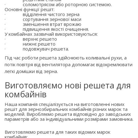
·
соломотрясом або роторною системою.
Основні функції решіт:
·
відділення чистого зерна
·
сортування зернової маси
·
зменшення втрат врожаю
·
підвищення якості очищення.
У комбайнах зазвичай використовуються:
·
верхнє решето
·
нижнє решето
·
подовжувач решета.
Під час роботи решета здійснюють коливальні рухи, а
потік повітря від вентилятора допомагає відокремлювати
легкі домішки від зерна.
Виготовляємо нові решета для
комбайнів
Наша компанія спеціалізується на виготовленні нових
решіт для зернозбиральних комбайнів різних марок та
моделей. Виробляємо решета відповідно до заводських
параметрів або за індивідуальними розмірами замовника.
Виготовляємо решета для таких відомих марок
комбайнів: