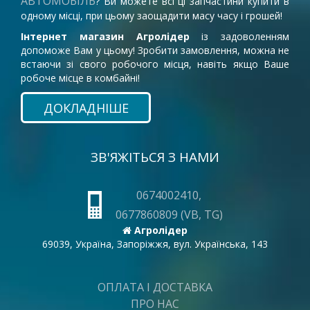
АВТОМОБІЛЬ
? Ви можете всі ці запчастини купити в
одному місці, при цьому заощадити масу часу і грошей!
Інтернет магазин Агролідер
із задоволенням
допоможе Вам у цьому! Зробити замовлення, можна не
встаючи зі свого робочого місця, навіть якщо Ваше
робоче місце в комбайні!
ДОКЛАДНІШЕ
ЗВ'ЯЖІТЬСЯ З НАМИ
0674002410,
0677860809 (VB, TG)
Агролідер
69039, Україна, Запоріжжя, вул. Українська, 143
ОПЛАТА І ДОСТАВКА
ПРО НАС