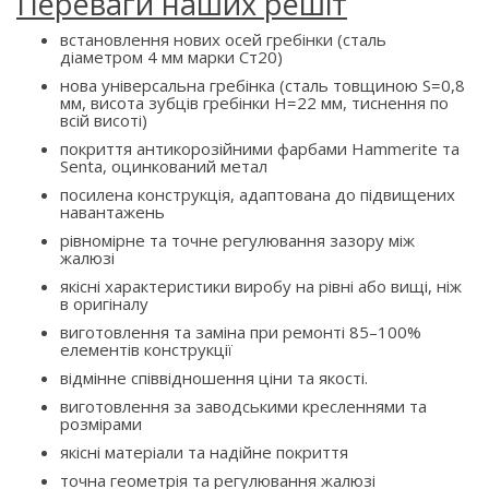
Переваги наших решіт
встановлення нових осей гребінки (сталь
діаметром 4 мм марки Ст20)
нова універсальна гребінка (сталь товщиною S=0,8
мм, висота зубців гребінки H=22 мм, тиснення по
всій висоті)
покриття антикорозійними фарбами Hammerite та
Senta, оцинкований метал
посилена конструкція, адаптована до підвищених
навантажень
рівномірне та точне регулювання зазору між
жалюзі
якісні характеристики виробу на рівні або вищі, ніж
в оригіналу
виготовлення та заміна при ремонті 85–100%
елементів конструкції
відмінне співвідношення ціни та якості.
виготовлення за заводськими кресленнями та
розмірами
якісні матеріали та надійне покриття
точна геометрія та регулювання жалюзі