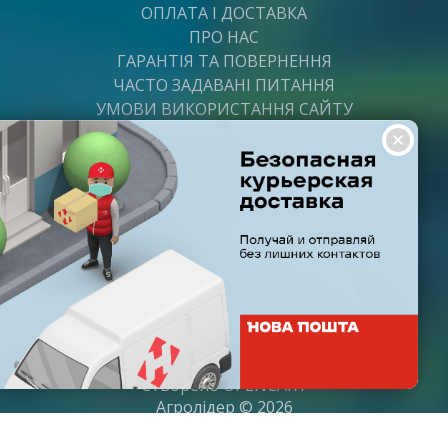
ОПЛАТА І ДОСТАВКА
ПРО НАС
ГАРАНТІЯ ТА ПОВЕРНЕННЯ
ЧАСТО ЗАДАВАНІ ПИТАННЯ
УМОВИ ВИКОРИСТАННЯ САЙТУ
ВАКАНСІЇ
ПОСТАЧАЛЬНИКАМ
ПАРТНЕРИ
ГРАФІК РОБОТИ
Пн-Пт: з 8:00 до 21:00
Субота: з 9:00 до 20:00
Неділя: з 10:00 до 19:00
Створено
OPENCART
Агролідер © 2026