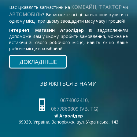
КОМБАЙН
ТРАКТОР
Вас цікавлять запчастини на
,
чи
АВТОМОБІЛЬ
? Ви можете всі ці запчастини купити в
одному місці, при цьому заощадити масу часу і грошей!
Інтернет магазин Агролідер
із задоволенням
допоможе Вам у цьому! Зробити замовлення, можна не
встаючи зі свого робочого місця, навіть якщо Ваше
робоче місце в комбайні!
ДОКЛАДНІШЕ
ЗВ'ЯЖІТЬСЯ З НАМИ
0674002410,
0677860809 (VB, TG)
Агролідер
69039, Україна, Запоріжжя, вул. Українська, 143