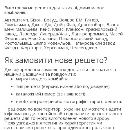
Виготовляємо решета для таких відомих марок
комбайнів:
Автоштамп, Бізон, Брауд, Вольво БМ, Глінер,
Гомсільмаш, Джон Дір, Дойц Фар, Дроннінборг, Завод
імені Малишева, Кейс, Клаас, Клейсон, Красноярський
завод, Лаверда, Лаверда/Фіат, Лідагропроммаш, Масей
Фергюсон, Нью Холланд, Павлоградський завод,
Ростсільмаш, Сампо Розенльов, Таганрозький завод,
Фендт, Фортшріт, Херсонмаш, Челленджер.
Як замовити нове решето?
Для оформлення замовлення достатньо зв'язатися з
нашими фахівцями та повідомити:
марку і модель комбайна
тип решета (верхнє, нижнє або подовжувач)
каталожний номер (за наявності)
необхідні розміри або фотографії старого решета.
Працюємо по всій території України. Ви можете надати
інформацію дистанційно або відправити зразок старого
решета для точного виготовлення нового виробу.
Після узгодження технічних характеристик ми
виготовляємо решето та проводимо контроль якості