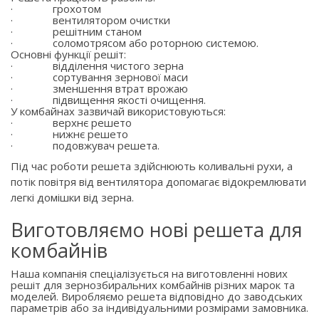
·
грохотом
·
вентилятором очистки
·
решітним станом
·
соломотрясом або роторною системою.
Основні функції решіт:
·
відділення чистого зерна
·
сортування зернової маси
·
зменшення втрат врожаю
·
підвищення якості очищення.
У комбайнах зазвичай використовуються:
·
верхнє решето
·
нижнє решето
·
подовжувач решета.
Під час роботи решета здійснюють коливальні рухи, а
потік повітря від вентилятора допомагає відокремлювати
легкі домішки від зерна.
Виготовляємо нові решета для
комбайнів
Наша компанія спеціалізується на виготовленні нових
решіт для зернозбиральних комбайнів різних марок та
моделей. Виробляємо решета відповідно до заводських
параметрів або за індивідуальними розмірами замовника.