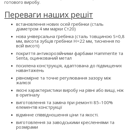
готового виробу.
Переваги наших решіт
встановлення нових осей гребінки (сталь
діаметром 4 мм марки Ст20)
нова універсальна гребінка (сталь товщиною S=0,8
мм, висота зубців гребінки H=22 мм, тиснення по
всій висоті)
покриття антикорозійними фарбами Hammerite та
Senta, оцинкований метал
посилена конструкція, адаптована до підвищених
навантажень
рівномірне та точне регулювання зазору між
жалюзі
якісні характеристики виробу на рівні або вищі, ніж
в оригіналу
виготовлення та заміна при ремонті 85–100%
елементів конструкції
відмінне співвідношення ціни та якості.
виготовлення за заводськими кресленнями та
розмірами