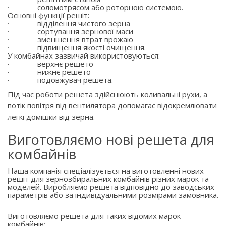
·
соломотрясом або роторною системою.
Основні функції решіт:
·
відділення чистого зерна
·
сортування зернової маси
·
зменшення втрат врожаю
·
підвищення якості очищення.
У комбайнах зазвичай використовуються:
·
верхнє решето
·
нижнє решето
·
подовжувач решета.
Під час роботи решета здійснюють коливальні рухи, а
потік повітря від вентилятора допомагає відокремлювати
легкі домішки від зерна.
Виготовляємо нові решета для
комбайнів
Наша компанія спеціалізується на виготовленні нових
решіт для зернозбиральних комбайнів різних марок та
моделей. Виробляємо решета відповідно до заводських
параметрів або за індивідуальними розмірами замовника.
Виготовляємо решета для таких відомих марок
комбайнів: