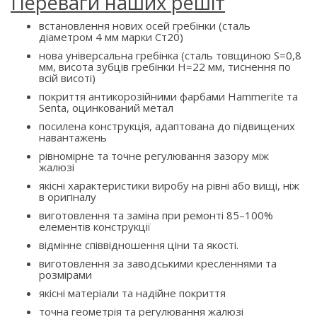
Переваги наших решіт
встановлення нових осей гребінки (сталь
діаметром 4 мм марки Ст20)
нова універсальна гребінка (сталь товщиною S=0,8
мм, висота зубців гребінки H=22 мм, тиснення по
всій висоті)
покриття антикорозійними фарбами Hammerite та
Senta, оцинкований метал
посилена конструкція, адаптована до підвищених
навантажень
рівномірне та точне регулювання зазору між
жалюзі
якісні характеристики виробу на рівні або вищі, ніж
в оригіналу
виготовлення та заміна при ремонті 85–100%
елементів конструкції
відмінне співвідношення ціни та якості.
виготовлення за заводськими кресленнями та
розмірами
якісні матеріали та надійне покриття
точна геометрія та регулювання жалюзі