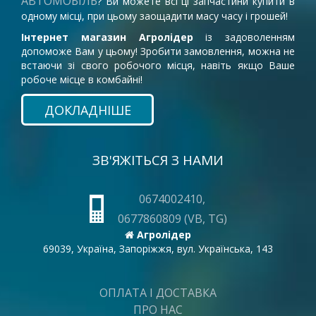
АВТОМОБІЛЬ
? Ви можете всі ці запчастини купити в
одному місці, при цьому заощадити масу часу і грошей!
Інтернет магазин Агролідер
із задоволенням
допоможе Вам у цьому! Зробити замовлення, можна не
встаючи зі свого робочого місця, навіть якщо Ваше
робоче місце в комбайні!
ДОКЛАДНІШЕ
ЗВ'ЯЖІТЬСЯ З НАМИ
0674002410,
0677860809 (VB, TG)
Агролідер
69039, Україна, Запоріжжя, вул. Українська, 143
ОПЛАТА І ДОСТАВКА
ПРО НАС