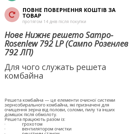
ПОВНЕ ПОВЕРНЕННЯ КОШТІВ ЗА
ТОВАР
протягом 14 днів після покупки
Нове Нижнє решето Sampo-
Rosenlew 792 LP (Сампо Розенлев
792 ЛП)
Для чого служать решета
комбайна
Решета комбайна — це елементи очисної системи
зернозбирального комбайна, які призначені для
очищення зерна від полови, соломи, пилу та інших
домішок після обмолоту.
Решета працюють разом із:
·
грохотом
·
вентилятором очистки
·
решітним станом