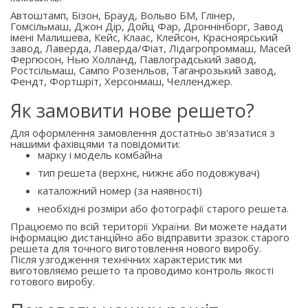
Автоштамп, Бізон, Брауд, Вольво БМ, Глінер,
Гомсільмаш, Джон Дір, Дойц Фар, Дроннінборг, Завод
імені Малишева, Кейс, Клаас, Клейсон, Красноярський
завод, Лаверда, Лаверда/Фіат, Лідагропроммаш, Масей
Фергюсон, Нью Холланд, Павлоградський завод,
Ростсільмаш, Сампо Розенльов, Таганрозький завод,
Фендт, Фортшріт, Херсонмаш, Челленджер.
Як замовити нове решето?
Для оформлення замовлення достатньо зв'язатися з
нашими фахівцями та повідомити:
марку і модель комбайна
тип решета (верхнє, нижнє або подовжувач)
каталожний номер (за наявності)
необхідні розміри або фотографії старого решета.
Працюємо по всій території України. Ви можете надати
інформацію дистанційно або відправити зразок старого
решета для точного виготовлення нового виробу.
Після узгодження технічних характеристик ми
виготовляємо решето та проводимо контроль якості
готового виробу.