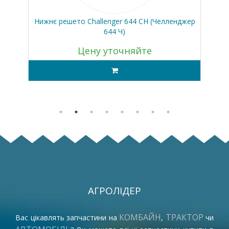
 624
Нижнє решето Challenger 644 CH (Челленджер
Ни
644 Ч)
Цену уточняйте
АГРОЛІДЕР
КОМБАЙН
ТРАКТОР
Вас цікавлять запчастини на
,
чи