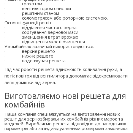
·
грохотом
·
вентилятором очистки
·
решітним станом
·
соломотрясом або роторною системою.
Основні функції решіт:
·
відділення чистого зерна
·
сортування зернової маси
·
зменшення втрат врожаю
·
підвищення якості очищення.
У комбайнах зазвичай використовуються:
·
верхнє решето
·
нижнє решето
·
подовжувач решета.
Під час роботи решета здійснюють коливальні рухи, а
потік повітря від вентилятора допомагає відокремлювати
легкі домішки від зерна.
Виготовляємо нові решета для
комбайнів
Наша компанія спеціалізується на виготовленні нових
решіт для зернозбиральних комбайнів різних марок та
моделей. Виробляємо решета відповідно до заводських
параметрів або за індивідуальними розмірами замовника.