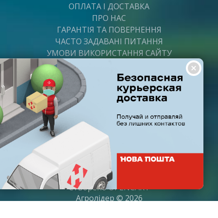
ОПЛАТА І ДОСТАВКА
ПРО НАС
ГАРАНТІЯ ТА ПОВЕРНЕННЯ
ЧАСТО ЗАДАВАНІ ПИТАННЯ
УМОВИ ВИКОРИСТАННЯ САЙТУ
ВАКАНСІЇ
ПОСТАЧАЛЬНИКАМ
ПАРТНЕРИ
ГРАФІК РОБОТИ
Пн-Пт: з 8:00 до 21:00
Субота: з 9:00 до 20:00
Неділя: з 10:00 до 19:00
Створено
OPENCART
Агролідер © 2026