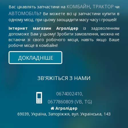
КОМБАЙН
ТРАКТОР
Вас цікавлять запчастини на
,
чи
АВТОМОБІЛЬ
? Ви можете всі ці запчастини купити в
одному місці, при цьому заощадити масу часу і грошей!
Інтернет магазин Агролідер
із задоволенням
допоможе Вам у цьому! Зробити замовлення, можна не
встаючи зі свого робочого місця, навіть якщо Ваше
робоче місце в комбайні!
ДОКЛАДНІШЕ
ЗВ'ЯЖІТЬСЯ З НАМИ
0674002410,
0677860809 (VB, TG)
Агролідер
69039, Україна, Запоріжжя, вул. Українська, 143