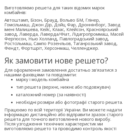
Виготовляємо решета для таких відомих марок
комбайнів:
Автоштамп, Бізон, Брауд, Вольво БМ, Глінер,
Гомсільмаш, Джон Дір, Дойц Фар, Дроннінборг, Завод
імені Малишева, Кейс, Клаас, Клейсон, Красноярський
завод, Лаверда, Лаверда/Фіат, Лідагропроммаш, Масей
Фергюсон, Нью Холланд, Павлоградський завод,
Ростсільмаш, Сампо Розенльов, Таганрозький завод,
Фендт, Фортшріт, Херсонмаш, Челленджер.
Як замовити нове решето?
Для оформлення замовлення достатньо зв'язатися з
нашими фахівцями та повідомити:
марку і модель комбайна
тип решета (верхнє, нижнє або подовжувач)
каталожний номер (за наявності)
необхідні розміри або фотографії старого решета.
Працюємо по всій території України. Ви можете надати
інформацію дистанційно або відправити зразок старого
решета для точного виготовлення нового виробу.
Після узгодження технічних характеристик ми
виготовляємо решето та проводимо контроль якості