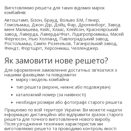
Виготовляємо решета для таких відомих марок
комбайнів:
Автоштамп, Бізон, Брауд, Вольво БМ, Глінер,
Гомсільмаш, Джон Дір, Дойц Фар, Дроннінборг, Завод
імені Малишева, Кейс, Клаас, Клейсон, Красноярський
завод, Лаверда, Лаверда/Фіат, Лідагропроммаш, Масей
Фергюсон, Нью Холланд, Павлоградський завод,
Ростсільмаш, Сампо Розенльов, Таганрозький завод,
Фендт, Фортшріт, Херсонмаш, Челленджер.
Як замовити нове решето?
Для оформлення замовлення достатньо зв'язатися з
нашими фахівцями та повідомити:
марку і модель комбайна
тип решета (верхнє, нижнє або подовжувач)
каталожний номер (за наявності)
необхідні розміри або фотографії старого решета.
Працюємо по всій території України. Ви можете надати
інформацію дистанційно або відправити зразок старого
решета для точного виготовлення нового виробу.
Після узгодження технічних характеристик ми
виготовляємо решето та проводимо контроль якості