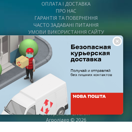
ОПЛАТА І ДОСТАВКА
ПРО НАС
ГАРАНТІЯ ТА ПОВЕРНЕННЯ
ЧАСТО ЗАДАВАНІ ПИТАННЯ
УМОВИ ВИКОРИСТАННЯ САЙТУ
ВАКАНСІЇ
ПОСТАЧАЛЬНИКАМ
ПАРТНЕРИ
ГРАФІК РОБОТИ
Пн-Пт: з 8:00 до 21:00
Субота: з 9:00 до 20:00
Неділя: з 10:00 до 19:00
Створено
OPENCART
Агролідер © 2026