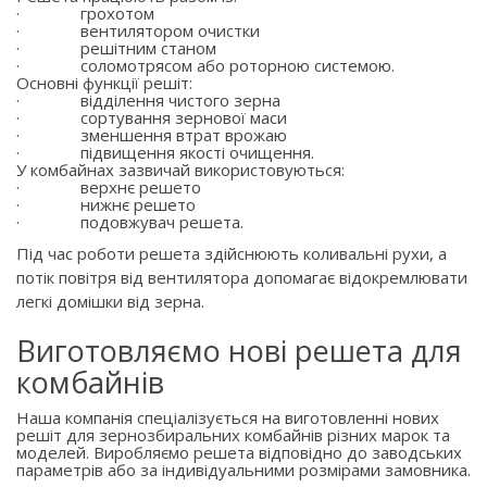
·
грохотом
·
вентилятором очистки
·
решітним станом
·
соломотрясом або роторною системою.
Основні функції решіт:
·
відділення чистого зерна
·
сортування зернової маси
·
зменшення втрат врожаю
·
підвищення якості очищення.
У комбайнах зазвичай використовуються:
·
верхнє решето
·
нижнє решето
·
подовжувач решета.
Під час роботи решета здійснюють коливальні рухи, а
потік повітря від вентилятора допомагає відокремлювати
легкі домішки від зерна.
Виготовляємо нові решета для
комбайнів
Наша компанія спеціалізується на виготовленні нових
решіт для зернозбиральних комбайнів різних марок та
моделей. Виробляємо решета відповідно до заводських
параметрів або за індивідуальними розмірами замовника.