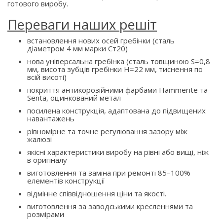
готового виробу.
Переваги наших решіт
встановлення нових осей гребінки (сталь
діаметром 4 мм марки Ст20)
нова універсальна гребінка (сталь товщиною S=0,8
мм, висота зубців гребінки H=22 мм, тиснення по
всій висоті)
покриття антикорозійними фарбами Hammerite та
Senta, оцинкований метал
посилена конструкція, адаптована до підвищених
навантажень
рівномірне та точне регулювання зазору між
жалюзі
якісні характеристики виробу на рівні або вищі, ніж
в оригіналу
виготовлення та заміна при ремонті 85–100%
елементів конструкції
відмінне співвідношення ціни та якості.
виготовлення за заводськими кресленнями та
розмірами