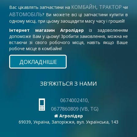
КОМБАЙН
ТРАКТОР
Вас цікавлять запчастини на
,
чи
АВТОМОБІЛЬ
? Ви можете всі ці запчастини купити в
одному місці, при цьому заощадити масу часу і грошей!
Інтернет магазин Агролідер
із задоволенням
допоможе Вам у цьому! Зробити замовлення, можна не
встаючи зі свого робочого місця, навіть якщо Ваше
робоче місце в комбайні!
ДОКЛАДНІШЕ
ЗВ'ЯЖІТЬСЯ З НАМИ
0674002410,
0677860809 (VB, TG)
Агролідер
69039, Україна, Запоріжжя, вул. Українська, 143