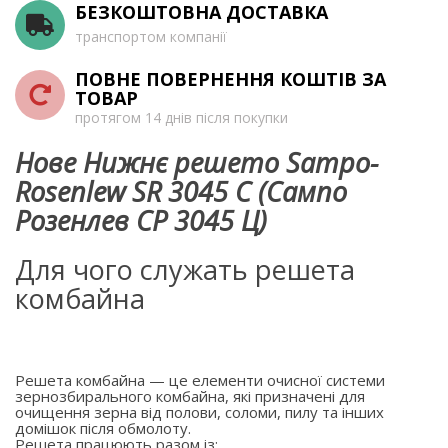
БЕЗКОШТОВНА ДОСТАВКА
транспортом компанії
ПОВНЕ ПОВЕРНЕННЯ КОШТІВ ЗА
ТОВАР
протягом 14 днів після покупки
Нове Нижнє решето Sampo-
Rosenlew SR 3045 C (Сампо
Розенлев СР 3045 Ц)
Для чого служать решета
комбайна
Решета комбайна — це елементи очисної системи
зернозбирального комбайна, які призначені для
очищення зерна від полови, соломи, пилу та інших
домішок після обмолоту.
Решета працюють разом із: