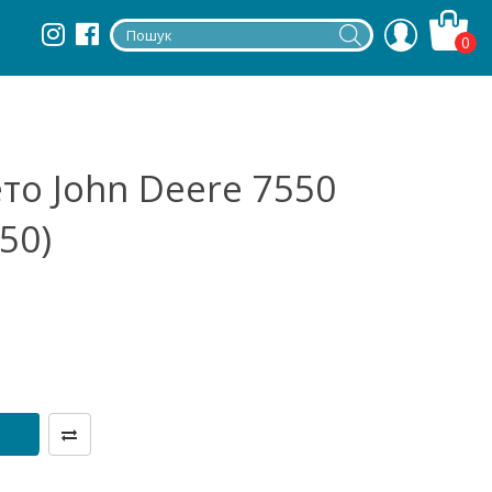
0
то John Deere 7550
50)