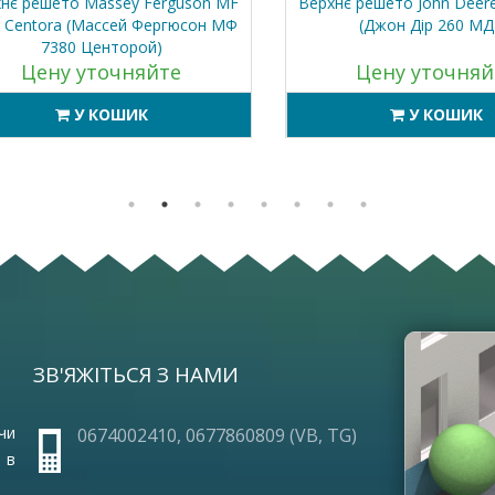
 решето Massey Ferguson MF
Верхнє решето John Deere 
entora (Массей Фергюсон МФ
(Джон Дір 260 МД С)
7380 Центорой)
Цену уточняйте
Цену уточняйт
У КОШИК
У КОШИК
ЗВ'ЯЖІТЬСЯ З НАМИ
ОПЛА
ПРО 
ГАРА
чи
0674002410, 0677860809 (VB, TG)
ЧАСТ
 в
УМОВ