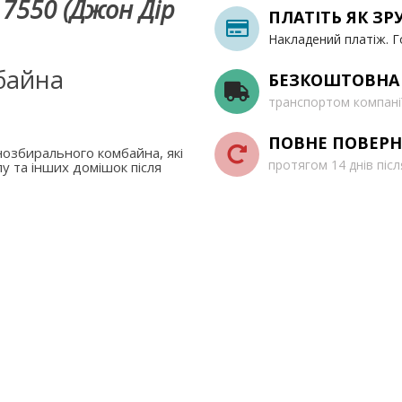
 7550 (Джон Дір
ПЛАТІТЬ ЯК ЗР
Накладений платіж. Г
байна
БЕЗКОШТОВНА
транспортом компані
ПОВНЕ ПОВЕРН
озбирального комбайна, які
протягом 14 днів піс
у та інших домішок після