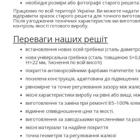
необхідні розміри або фотографії старого решета.
Працюємо по всій території України. Ви можете надати
відправити зразок старого решета для точного виготов
Після узгодження технічних характеристик ми вигото
контроль якості готового виробу.
Переваги наших решіт
встановлення нових осей гребінки (сталь діаметр
нова універсальна гребінка (сталь товщиною S=0,8
H=22 мм, тиснення по всій висоті)
покриття антикорозійними фарбами Hammerite та
посилена конструкція, адаптована до підвищени
рівномірне та точне регулювання зазору між жалю
якісні характеристики виробу на рівні або вищі, ні
виготовлення та заміна при ремонті 85–100% елем
відмінне співвідношення ціни та якості.
виготовлення за заводськими кресленнями та ро
якісні матеріали та надійне покриття
точна геометрія та регулювання жалюзі