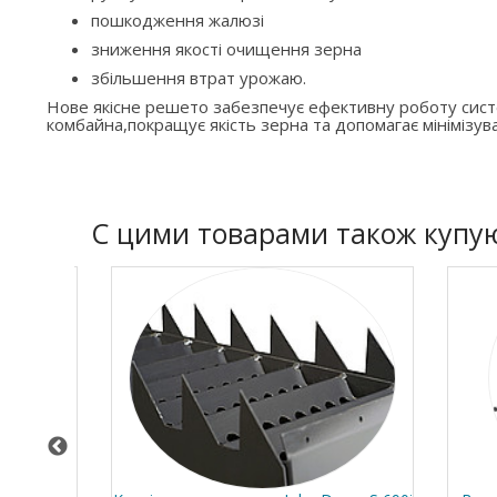
пошкодження жалюзі
зниження якості очищення зерна
збільшення втрат урожаю.
Нове якісне решето забезпечує ефективну роботу си
комбайна,покращує якість зерна та допомагає мінімізува
C цими товарами також купу