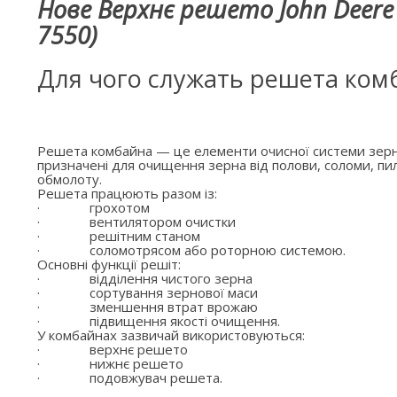
Нове Верхнє решето John Deere
7550)
Для чого служать решета ком
Решета комбайна — це елементи очисної системи зерн
призначені для очищення зерна від полови, соломи, пил
обмолоту.
Решета працюють разом із:
·
грохотом
·
вентилятором очистки
·
решітним станом
·
соломотрясом або роторною системою.
Основні функції решіт:
·
відділення чистого зерна
·
сортування зернової маси
·
зменшення втрат врожаю
·
підвищення якості очищення.
У комбайнах зазвичай використовуються:
·
верхнє решето
·
нижнє решето
·
подовжувач решета.