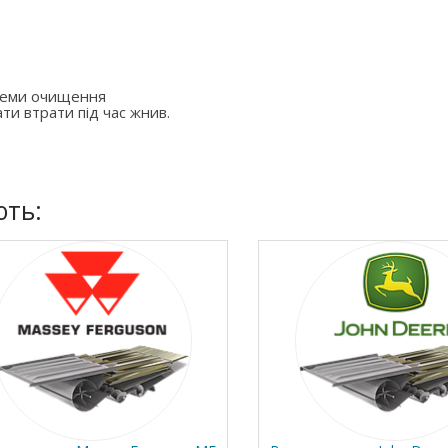
стеми очищення
ти втрати під час жнив.
ють: