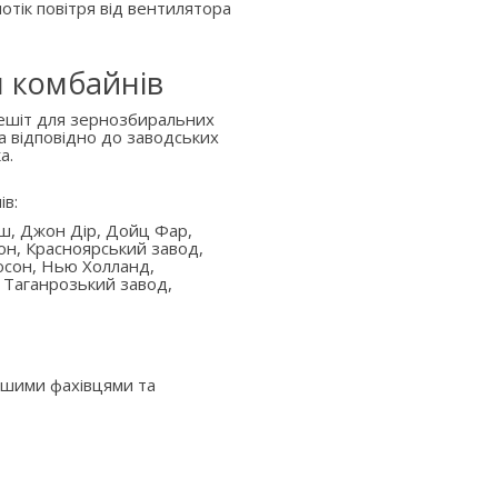
отік повітря від вентилятора
я комбайнів
решіт для зернозбиральних
а відповідно до заводських
а.
ів:
аш, Джон Дір, Дойц Фар,
он, Красноярський завод,
юсон, Нью Холланд,
 Таганрозький завод,
ашими фахівцями та