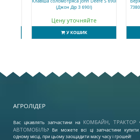
.60 M
Клавіша соломотряса John Deere S 690i
Верхнє
(Джон Дір З 690І)
7380 C
Цену уточняйте
У КОШИК
АГРОЛІДЕР
КОМБАЙН
ТРАКТОР
Вас цікавлять запчастини на
,
АВТОМОБІЛЬ
? Ви можете всі ці запчастини купити
одному місці, при цьому заощадити масу часу і грошей!