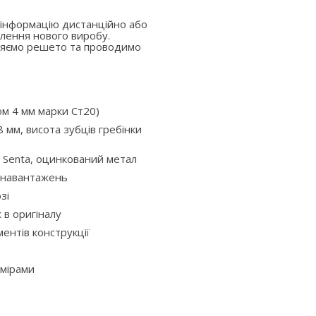
 інформацію дистанційно або
лення нового виробу.
вляємо решето та проводимо
ом 4 мм марки Ст20)
 мм, висота зубців гребінки
 Senta, оцинкований метал
х навантажень
зі
ж в оригіналу
ентів конструкції
змірами