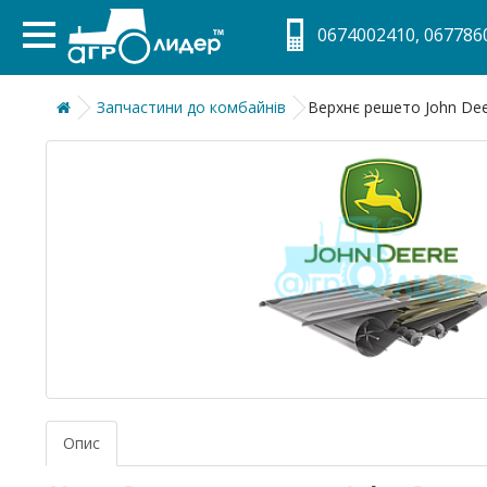
0674002410, 0677860
Запчастини до комбайнів
Верхнє решето John Dee
Опис