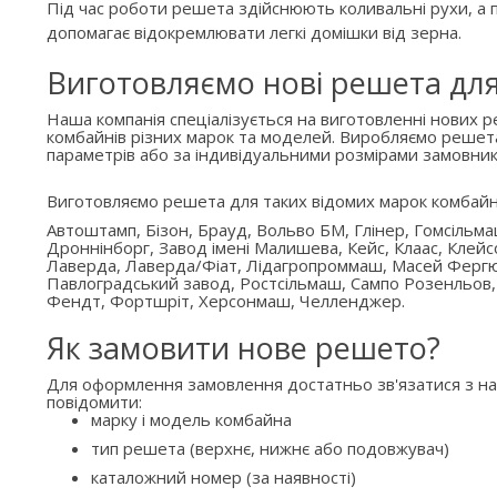
Під час роботи решета здійснюють коливальні рухи, а п
допомагає відокремлювати легкі домішки від зерна.
Виготовляємо нові решета дл
Наша компанія спеціалізується на виготовленні нових 
комбайнів різних марок та моделей. Виробляємо решет
параметрів або за індивідуальними розмірами замовник
Виготовляємо решета для таких відомих марок комбайн
Автоштамп, Бізон, Брауд, Вольво БМ, Глінер, Гомсільм
Дроннінборг, Завод імені Малишева, Кейс, Клаас, Клейс
Лаверда, Лаверда/Фіат, Лідагропроммаш, Масей Ферг
Павлоградський завод, Ростсільмаш, Сампо Розенльов,
Фендт, Фортшріт, Херсонмаш, Челленджер.
Як замовити нове решето?
Для оформлення замовлення достатньо зв'язатися з н
повідомити:
марку і модель комбайна
тип решета (верхнє, нижнє або подовжувач)
каталожний номер (за наявності)