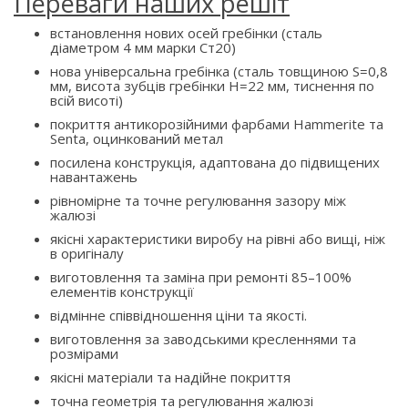
Переваги наших решіт
встановлення нових осей гребінки (сталь
діаметром 4 мм марки Ст20)
нова універсальна гребінка (сталь товщиною S=0,8
мм, висота зубців гребінки H=22 мм, тиснення по
всій висоті)
покриття антикорозійними фарбами Hammerite та
Senta, оцинкований метал
посилена конструкція, адаптована до підвищених
навантажень
рівномірне та точне регулювання зазору між
жалюзі
якісні характеристики виробу на рівні або вищі, ніж
в оригіналу
виготовлення та заміна при ремонті 85–100%
елементів конструкції
відмінне співвідношення ціни та якості.
виготовлення за заводськими кресленнями та
розмірами
якісні матеріали та надійне покриття
точна геометрія та регулювання жалюзі