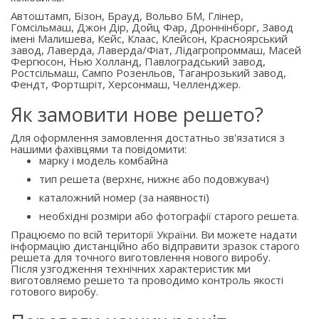
Автоштамп, Бізон, Брауд, Вольво БМ, Глінер,
Гомсільмаш, Джон Дір, Дойц Фар, Дроннінборг, Завод
імені Малишева, Кейс, Клаас, Клейсон, Красноярський
завод, Лаверда, Лаверда/Фіат, Лідагропроммаш, Масей
Фергюсон, Нью Холланд, Павлоградський завод,
Ростсільмаш, Сампо Розенльов, Таганрозький завод,
Фендт, Фортшріт, Херсонмаш, Челленджер.
Як замовити нове решето?
Для оформлення замовлення достатньо зв'язатися з
нашими фахівцями та повідомити:
марку і модель комбайна
тип решета (верхнє, нижнє або подовжувач)
каталожний номер (за наявності)
необхідні розміри або фотографії старого решета.
Працюємо по всій території України. Ви можете надати
інформацію дистанційно або відправити зразок старого
решета для точного виготовлення нового виробу.
Після узгодження технічних характеристик ми
виготовляємо решето та проводимо контроль якості
готового виробу.