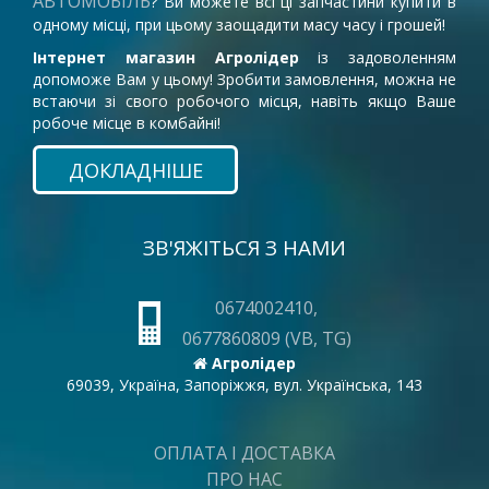
АВТОМОБІЛЬ
? Ви можете всі ці запчастини купити в
одному місці, при цьому заощадити масу часу і грошей!
Інтернет магазин Агролідер
із задоволенням
допоможе Вам у цьому! Зробити замовлення, можна не
встаючи зі свого робочого місця, навіть якщо Ваше
робоче місце в комбайні!
ДОКЛАДНІШЕ
ЗВ'ЯЖІТЬСЯ З НАМИ
0674002410,
0677860809 (VB, TG)
Агролідер
69039, Україна, Запоріжжя, вул. Українська, 143
ОПЛАТА І ДОСТАВКА
ПРО НАС