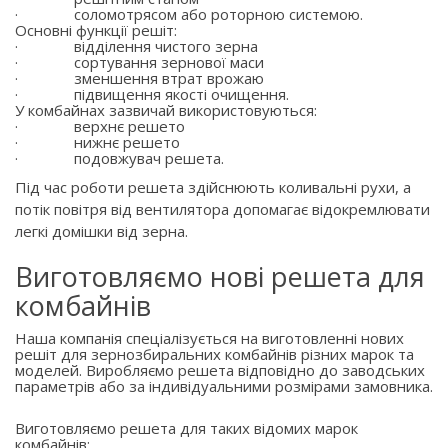
·
соломотрясом або роторною системою.
Основні функції решіт:
·
відділення чистого зерна
·
сортування зернової маси
·
зменшення втрат врожаю
·
підвищення якості очищення.
У комбайнах зазвичай використовуються:
·
верхнє решето
·
нижнє решето
·
подовжувач решета.
Під час роботи решета здійснюють коливальні рухи, а
потік повітря від вентилятора допомагає відокремлювати
легкі домішки від зерна.
Виготовляємо нові решета для
комбайнів
Наша компанія спеціалізується на виготовленні нових
решіт для зернозбиральних комбайнів різних марок та
моделей. Виробляємо решета відповідно до заводських
параметрів або за індивідуальними розмірами замовника.
Виготовляємо решета для таких відомих марок
комбайнів: