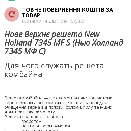
ПОВНЕ ПОВЕРНЕННЯ КОШТІВ ЗА
ТОВАР
протягом 14 днів після покупки
Нове Верхнє решето New
Holland 7345 MF S (Нью Холланд
7345 МФ С)
Для чого служать решета
комбайна
Решета комбайна — це елементи очисної системи
зернозбирального комбайна, які призначені для
очищення зерна від полови, соломи, пилу та інших
домішок після обмолоту.
Решета працюють разом із:
·
грохотом
·
вентилятором очистки
·
решітним станом