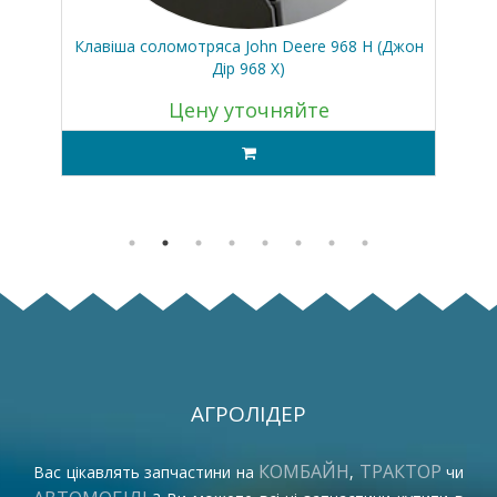
ойц
Клавіша соломотряса John Deere 968 H (Джон
Н
Дір 968 Х)
Цену уточняйте
АГРОЛІДЕР
КОМБАЙН
ТРАКТОР
Вас цікавлять запчастини на
,
чи